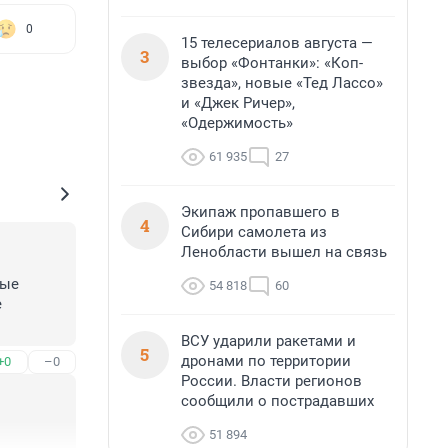
0
15 телесериалов августа —
3
выбор «Фонтанки»: «Коп-
звезда», новые «Тед Лассо»
и «Джек Ричер»,
«Одержимость»
61 935
27
Экипаж пропавшего в
4
Сибири самолета из
Ленобласти вышел на связь
ые 
54 818
60
 
ВСУ ударили ракетами и
ак из 
5
дронами по территории
+0
–0
не в 
России. Власти регионов
ам же 
сообщили о пострадавших
дств на 
 стран. 
51 894