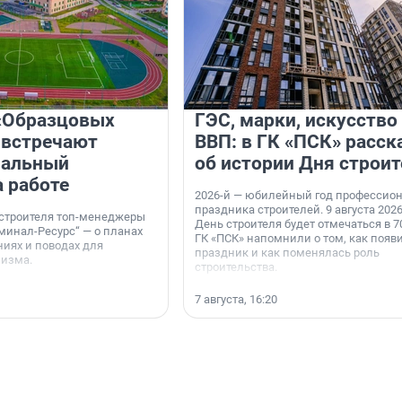
«Образцовых
ГЭС, марки, искусство
 встречают
ВВП: в ГК «ПСК» расск
нальный
об истории Дня строит
а работе
2026-й — юбилейный год профессио
праздника строителей. 9 августа 2026
 строителя топ-менеджеры
День строителя будет отмечаться в 70
минал-Ресурс“ — о планах
ГК «ПСК» напомнили о том, как появ
иях и поводах для
праздник и как поменялась роль
мизма.
строительства.
7 августа, 16:20