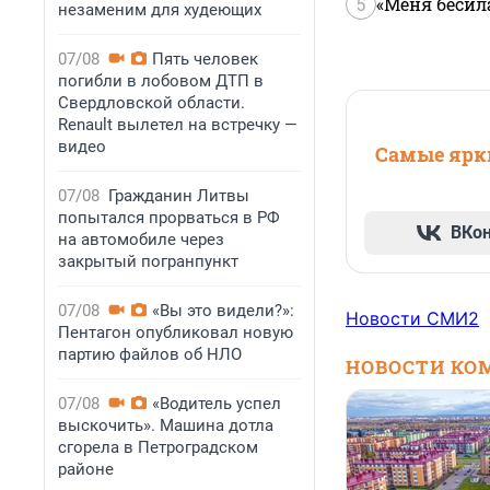
5
«Меня бесил
незаменим для худеющих
07/08
Пять человек
погибли в лобовом ДТП в
Свердловской области.
Renault вылетел на встречку —
видео
Самые ярки
07/08
Гражданин Литвы
попытался прорваться в РФ
ВКо
на автомобиле через
закрытый погранпункт
07/08
«Вы это видели?»:
Новости СМИ2
Пентагон опубликовал новую
партию файлов об НЛО
НОВОСТИ КО
07/08
«Водитель успел
выскочить». Машина дотла
сгорела в Петроградском
районе