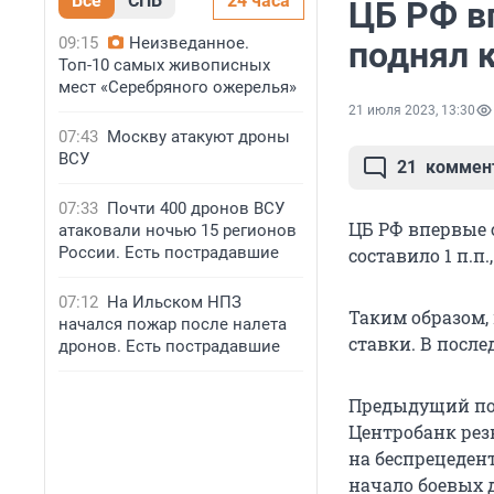
Все
СПБ
24 часа
ЦБ РФ в
09:15
Неизведанное.
поднял 
Топ-10 самых живописных
мест «Серебряного ожерелья»
21 июля 2023, 13:30
07:43
Москву атакуют дроны
ВСУ
21
коммен
07:33
Почти 400 дронов ВСУ
ЦБ РФ впервые 
атаковали ночью 15 регионов
России. Есть пострадавшие
составило 1 п.п.,
07:12
На Ильском НПЗ
Таким образом,
начался пожар после налета
ставки. В после
дронов. Есть пострадавшие
Предыдущий под
Центробанк резк
на беспрецеден
начало боевых 