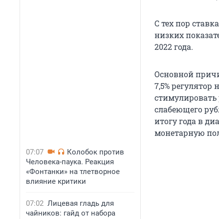
С тех пор ставк
низких показате
2022 года.
Основной причи
7,5% регулятор
стимулировать 
слабеющего руб
итогу года в д
монетарную пол
07:07
Колобок против
Человека-паука. Реакция
«Фонтанки» на тлетворное
влияние критики
07:02
Лицевая гладь для
чайников: гайд от набора