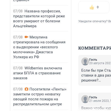
странно»
0
07/08
Названа профессия,
представители которой реже
всего умирают от болезни
Увидели опечатку? В
Альцгеймера
07/08
Мизулина
отреагировала на сообщения
о выдворении «веселого
КОММЕНТАР
молочника» Джастаса
Уолкера из РФ
Гость
20 августа 2023
07/08
Wildberries включила
Если бы при Ста
атаки БПЛА в страхование
ставки в два ра
заказов
решение?

Лично меня толь
07/08
Посетители «Ленты»
под контроля ФР
заметили острую нехватку
состоянии, разв
Гость
овощей после пожара на
не идиоты сидят
21 июля 2023, 
распределительном центре
западе попросту 
Важно чтобы кур
Цены на сырьё н