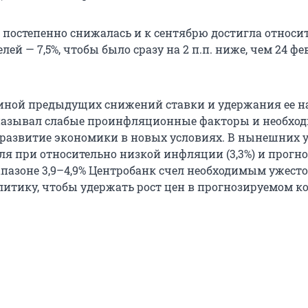
а постепенно снижалась и к сентябрю достигла относи
лей — 7,5%, чтобы было сразу на 2 п.п. ниже, чем 24 ф
ной предыдущих снижений ставки и удержания ее н
 называл слабые проинфляционные факторы и необхо
развитие экономики в новых условиях. В нынешних 
ля при относительно низкой инфляции (3,3%) и прогно
иапазоне 3,9–4,9% Центробанк счел необходимым ужест
итику, чтобы удержать рост цен в прогнозируемом ко