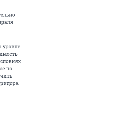
тельно
евраля
а уровне
димость
условиях
зе по
очить
ридоре.