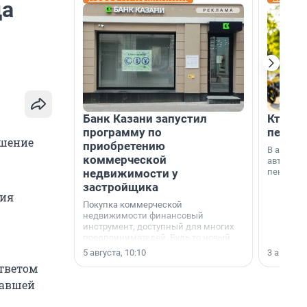
да
Банк Казани запустил
Кто по
программу по
пенсии
ышение
приобретению
В август
коммерческой
автомати
недвижимости у
пенсии.
застройщика
ния
Покупка коммерческой
недвижимости финансовый
инструмент, доступный для многих
предпринимателей. Будь то новый
офис, склад, торговое помещение
5 августа, 10:10
3 августа,
или готовый арендный бизнес —
ответом
успех сделки зависит от правильного
выбора объекта и грамотного
давшей
финансирования.