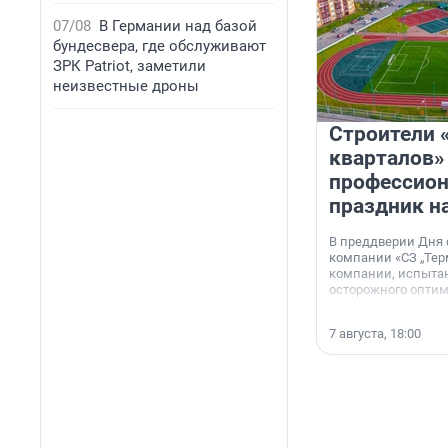
07/08
В Германии над базой
бундесвера, где обслуживают
ЗРК Patriot, заметили
неизвестные дроны
Строители 
кварталов»
профессио
праздник н
В преддверии Дня
компании «СЗ „Тер
компании, испытан
осторожного опти
7 августа, 18:00