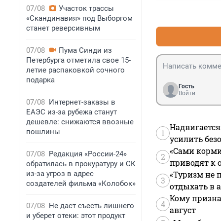
07/08
Участок трассы
«Скандинавия» под Выборгом
станет реверсивным
07/08
Пума Синди из
Петербурга отметила свое 15-
летие распаковкой сочного
подарка
Гость
Войти
07/08
Интернет-заказы в
ЕАЭС из-за рубежа станут
дешевле: снижаются ввозные
Надвигается
пошлины
1
усилить без
«Сами корми
07/08
Редакция «России-24»
2
приводят к 
обратилась в прокуратуру и СК
из-за угроз в адрес
«Туризм не 
3
создателей фильма «Колобок»
отдыхать в а
Кому призна
4
07/08
Не даст съесть лишнего
август
и уберет отеки: этот продукт