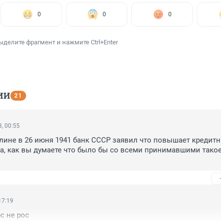
0
0
0
ыделите фрагмент и нажмите Ctrl+Enter
ИИ
21
, 00:55
лине в 26 июня 1941 банк СССР заявил что повышает кредитн
за, как вы думаете что было бы со всеми принимавшими такое
ко удивляет почему ВВП продолжает это терпеть. Ведь вроде к
С Россия вышла, придумать новые санкции запад просто уже 
е что отказаться покупать Российское сырьё как таковое. Но т
 - через 3 минуты после такого объявления половина произво
17:19
закроется из-за нехватки средств на закупку ресурсов у других
с не рос
а рынках подскочат не на проценты, а в разы!