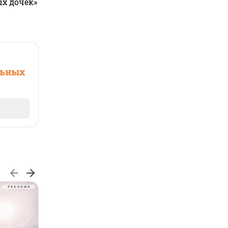
ых дочек»
льных