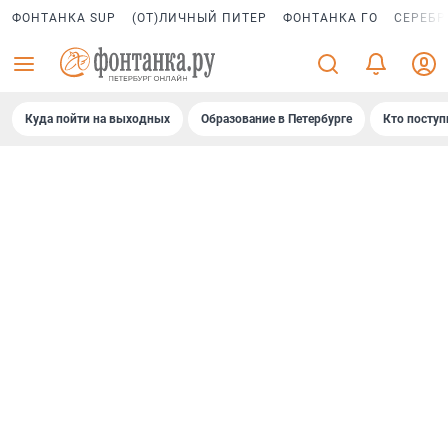
ФОНТАНКА SUP
(ОТ)ЛИЧНЫЙ ПИТЕР
ФОНТАНКА ГО
СЕРЕБР
Куда пойти на выходных
Образование в Петербурге
Кто поступ