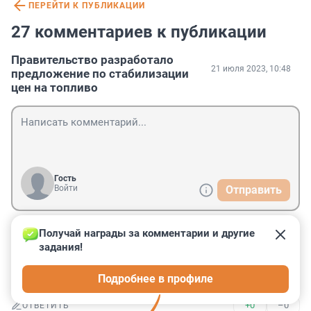
ПЕРЕЙТИ К ПУБЛИКАЦИИ
27 комментариев к публикации
Правительство разработало
21 июля 2023, 10:48
предложение по стабилизации
цен на топливо
Гость
Войти
Отправить
Получай награды за комментарии и другие 
Гость
21 июля 2023, 15:30
задания!
Если их меры приведут к такому же снижению цен, 
Подробнее в профиле
что в прошлый раз, то лучше не надо.
+0
–0
ОТВЕТИТЬ