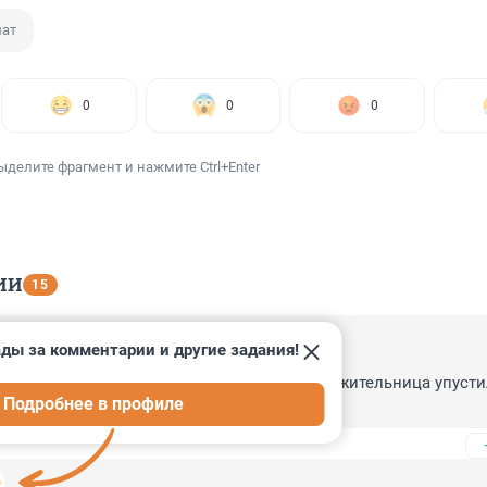
ат
0
0
0
ыделите фрагмент и нажмите Ctrl+Enter
ИИ
15
ды за комментарии и другие задания!
18:36
ое освидетельствование отправят и как сожительница упустила
Подробнее в профиле
делалось