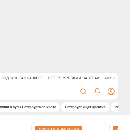
ЗСД ФОНТАНКА ФЕСТ
ПЕТЕРБУРГСКИЙ ЗАВТРАК
АФИША PLUS
тупил в вузы Петербурга по квоте
Петербург ищет креатив
Рейтинги
НОВОСТИ КОМПАНИЙ
НОВОС