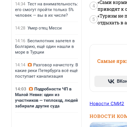
«Сами корми
14:34
Тест на внимательность:
4
приводят к 
его смогут пройти только 5%
человек — вы в их числе?
«Туризм не 
5
отдыхать в а
14:28
Умер отец Месси
14:16
Беспилотник залетел в
Болгарию, ещё один нашли в
море в Турции
Самые ярки
14:14
Разговор начистоту. В
какие реки Петербурга всё ещё
поступает канализация
ВКо
14:03
Подробности ЧП в
Малой Невке: один из
участников — теплоход, людей
Новости СМИ2
забирали другие суда
НОВОСТИ КО