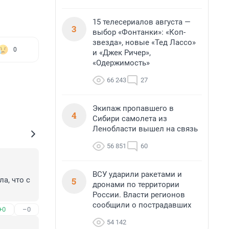
15 телесериалов августа —
3
выбор «Фонтанки»: «Коп-
звезда», новые «Тед Лассо»
0
и «Джек Ричер»,
«Одержимость»
66 243
27
Экипаж пропавшего в
4
Сибири самолета из
Ленобласти вышел на связь
56 851
60
ВСУ ударили ракетами и
5
, что с 
дронами по территории
России. Власти регионов
сообщили о пострадавших
+0
–0
54 142