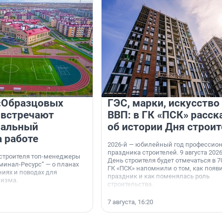
«Образцовых
ГЭС, марки, искусство
 встречают
ВВП: в ГК «ПСК» расск
нальный
об истории Дня строит
а работе
2026-й — юбилейный год профессио
праздника строителей. 9 августа 2026
 строителя топ-менеджеры
День строителя будет отмечаться в 70
минал-Ресурс“ — о планах
ГК «ПСК» напомнили о том, как появ
иях и поводах для
праздник и как поменялась роль
мизма.
строительства.
7 августа, 16:20