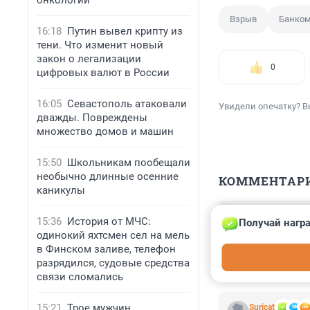
онкологии
Взрыв
Банком
16:18
Путин вывел крипту из
тени. Что изменит новый
закон о легализации
0
цифровых валют в России
16:05
Севастополь атаковали
Увидели опечатку? В
дважды. Повреждены
множество домов и машин
15:50
Школьникам пообещали
необычно длинные осенние
КОММЕНТАР
каникулы
Гость
15:36
История от МЧС:
Получай награ
20 июля 2023, 
одинокий яхтсмен сел на мель
на психитрическ
в Финском заливе, телефон
ним нехорошо с
разрядился, судовые средства
связи сломались
15:21
Трое мужчин
Suricat