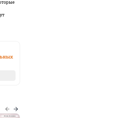
которые
ут
льных