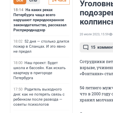
Все
СПБ
24 часа
Уголовн
18:14
На каких реках
подозре
Петербурга чаще всего
колпинс
нарушают природоохранное
законодательство, рассказал
Росприроднадзор
20 июля 2023, 15:59
18:02
52 дня — столько длится
пожар в Сланцах. И это явно
15
коммен
не предел
Сотрудники пет
18:00
Наш проект: Будет
взрыве, учинен
школа и бассейн. Как искать
квартиру в пригороде
«Фонтанке» стал
Петербурга
54-летнего муж
17:50
Родитель выходного
что в 2000 году
дня: как не потерять связь с
ребенком после развода —
хранил молчание
советы психологов