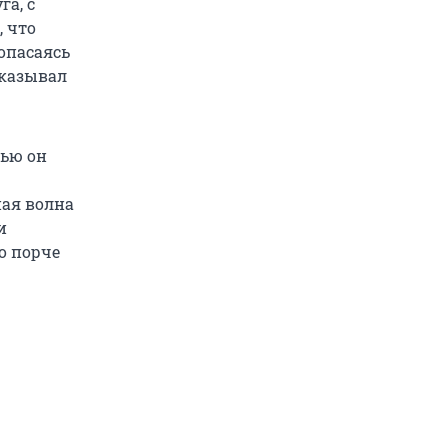
га, с
, что
 опасаясь
сказывал
чью он
ная волна
и
о порче