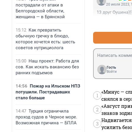
пострадали от атаки в
20 июля 2023, 
Белгородской области,
13 друг Оушена))
женщина — в Брянской
15:12
Как превратить
обычную гречку в блюдо,
которое хочется есть: шесть
советов нутрициолога
15:00
Наш проект: Работа для
сов. Как искать вакансию без
Гость
Войти
ранних подъемов
14:56
Пожар на Ильском НПЗ
«Минус — сл
потушили. Пострадавших
1
стало больше
снялся в се
«Август при
2
14:47
Турция ограничила
знаков зоди
проход судов в Черное море.
Надвигается
Возможная причина — БПЛА
3
усилить без