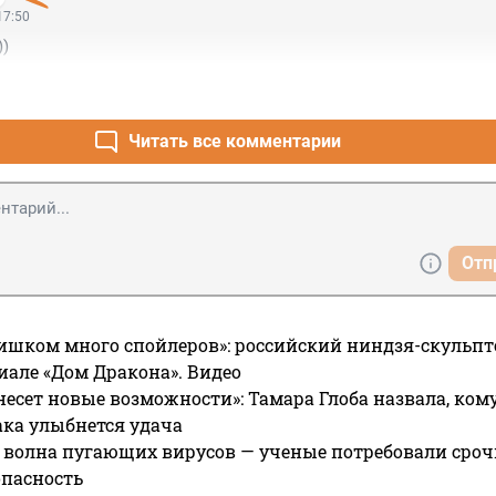
17:50
))
Читать все комментарии
Отп
ишком много спойлеров»: российский ниндзя-скульпт
риале «Дом Дракона». Видео
несет новые возможности»: Тамара Глоба назвала, кому
ака улыбнется удача
 волна пугающих вирусов — ученые потребовали сроч
опасность