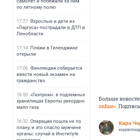
самолёт и побежали за ним
по лётному полю
17:27
Взрослые и дети из
«Ларгуса» пострадали в ДТП в
Ленобласти
17:14
Пляжи в Геленджике
открыли
17:06
Финляндия собирается
ввести новый экзамен на
гражданство
16:50
«Газпром»: в подземных
Больше новосте
хранилищах Европы рекордно
online»
. Подпис
мало газа
16:32
Операция пошла не по
Кира Ч
плану, и это спасло мужчине
корреспонд
органы: случай в Институте