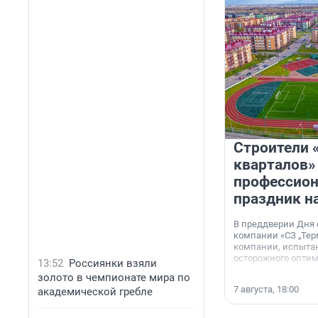
Строители 
кварталов»
профессио
праздник н
В преддверии Дня
компании «СЗ „Тер
компании, испытан
осторожного опти
13:52
Россиянки взяли
золото в чемпионате мира по
7 августа, 18:00
академической гребле