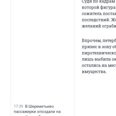
Судя по кадрам 
которой фигуран
сожитель постав
последствий. Ж
желаний ограби
Впрочем, петер
принес в зону 
пиротехническо
лишь выбила ок
остались на ме
имущества.
17:39
В Шереметьево
пассажирки опоздали на