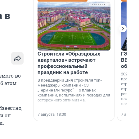
 в
Строители «Образцовых
ГЭС, м
кварталов» встречают
ВВП: в
профессиональный
об ист
праздник на работе
2026-й —
емого во
професси
В преддверии Дня строителя топ-
б этом
строителе
менеджеры компании «СЗ
строителя
„Терминал-Ресурс“ — о планах
раз. В ГК
компании, испытаниях и поводах для
появился
осторожного оптимизма.
поменяла
Известно,
7 августа, 18:00
7 августа,
и он
и.