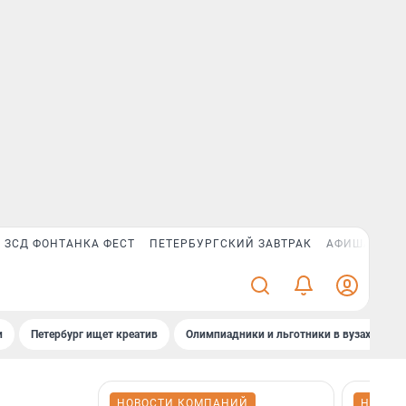
ЗСД ФОНТАНКА ФЕСТ
ПЕТЕРБУРГСКИЙ ЗАВТРАК
АФИША PLUS
и
Петербург ищет креатив
Олимпиадники и льготники в вузах СПб
НОВОСТИ КОМПАНИЙ
НОВОС