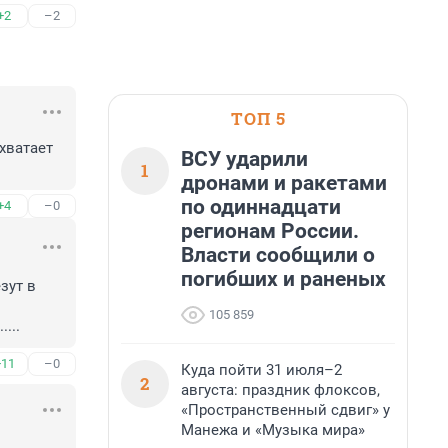
+2
–2
ТОП 5
хватает 
ВСУ ударили
1
дронами и ракетами
по одиннадцати
+4
–0
регионам России.
Власти сообщили о
погибших и раненых
ут в 
105 859
...
+11
–0
Куда пойти 31 июля–2
2
августа: праздник флоксов,
«Пространственный сдвиг» у
Манежа и «Музыка мира»