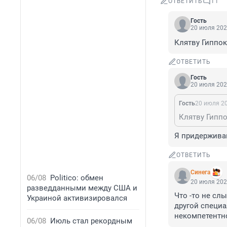
ОТВЕТИТЬ
11
Гость
20 июля 202
Клятву Гиппок
ОТВЕТИТЬ
Гость
20 июля 202
Гость
20 июля 20
Клятву Гиппо
Я придержива
ОТВЕТИТЬ
Синега
06/08
Politico: обмен
20 июля 202
разведданными между США и
Что -то не слы
Украиной активизировался
другой специа
некомпетентн
06/08
Июль стал рекордным