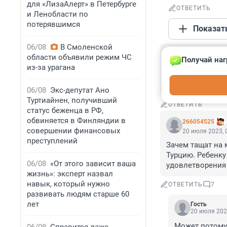
для «ЛизаАлерт» в Петербурге
ОТВЕТИТЬ
и Ленобласти по
потерявшимся
Показат
06/08
В Смоленской
Гость
области объявили режим ЧС
Получай наг
20 июля 2023, 
из-за урагана
"Еще вчера отрав
на черном море.
06/08
Экс-депутат Ано
Туртиайнен, получивший
ОТВЕТИТЬ
статус беженца в РФ,
обвиняется в Финляндии в
266054525
совершении финансовых
20 июля 2023, 
преступлений
Зачем тащат на 
Турцию. Ребенку
06/08
«От этого зависит ваша
удовлетворения 
жизнь»: эксперт назвал
навык, который нужно
ОТВЕТИТЬ
7
развивать людям старше 60
лет
Гость
20 июля 202
Может потому 