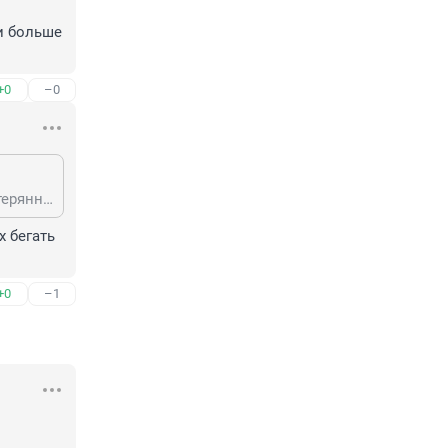
и больше 
+0
–0
Да, риск высокий, но когда экипаж чуть не плачет, находятся в полной растерянности, бегают, просят.....оставлять без внимания, всё равно - нехорошо....🤔
 бегать 
+0
–1