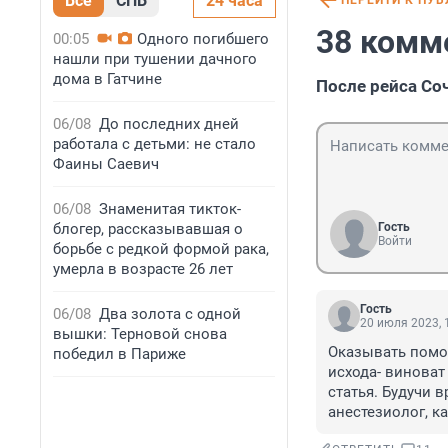
Все
СПБ
24 часа
ПЕРЕЙТИ К ПУ
38 комм
00:05
Одного погибшего
нашли при тушении дачного
дома в Гатчине
После рейса Со
06/08
До последних дней
работала с детьми: не стало
Фаины Саевич
06/08
Знаменитая тикток-
блогер, рассказывавшая о
Гость
Войти
борьбе с редкой формой рака,
умерла в возрасте 26 лет
Гость
06/08
Два золота с одной
20 июля 2023, 
вышки: Терновой снова
Оказывать помощ
победил в Париже
исхода- виноват
статья. Будучи в
анестезиолог, ка