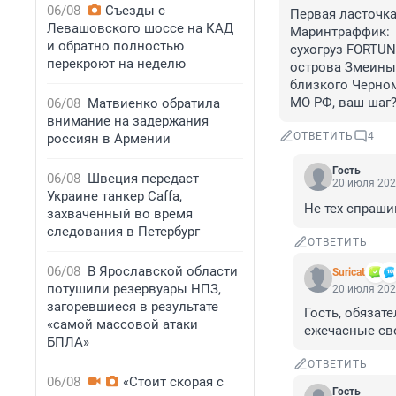
06/08
Съезды с
Первая ласточка
Левашовского шоссе на КАД
Маринтраффик:

и обратно полностью
сухогруз FORTUNA
перекроют на неделю
острова Змеиный
близкого Черном
МО РФ, ваш шаг
06/08
Матвиенко обратила
внимание на задержания
ОТВЕТИТЬ
4
россиян в Армении
Гость
06/08
Швеция передаст
20 июля 202
Украине танкер Caffa,
Не тех спраши
захваченный во время
следования в Петербург
ОТВЕТИТЬ
06/08
В Ярославской области
Suricat
потушили резервуары НПЗ,
20 июля 202
загоревшиеся в результате
Гость, обязат
«самой массовой атаки
ежечасные св
БПЛА»
ОТВЕТИТЬ
06/08
«Стоит скорая с
Гость