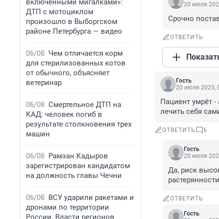
включенными мигалками»:
20 июля 202
ДТП с мотоциклом
Срочно постав
произошло в Выборгском
районе Петербурга — видео
ОТВЕТИТЬ
06/08
Чем отличается корм
Показат
для стерилизованных котов
от обычного, объясняет
Гость
ветеринар
20 июля 2023, 
Пациент умрёт -
06/08
Смертельное ДТП на
лечить себя сам
КАД: человек погиб в
результате столкновения трех
ОТВЕТИТЬ
6
машин
Гость
06/08
Рамзан Кадыров
20 июля 202
зарегистрирован кандидатом
Да, риск высок
на должность главы Чечни
растерянности,
06/08
ВСУ ударили ракетами и
ОТВЕТИТЬ
дронами по территории
Гость
России. Власти регионов