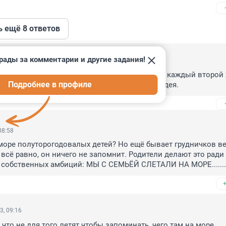
ь ещё 8 ответов
рады за комментарии и другие задания!
09:39
ился" - это, скорее всего, ротавирус, который каждый второй 
Подробнее в профиле
 Лезть в самолет с рвотой не самая лучшая идея.
08:58
море полуторогодовалых детей? Но ещё бывает грудничков вез
 всё равно, он ничего не запомнит. Родители делают это ради 
собственных амбиций: МЫ С СЕМЬЁЙ СЛЕТАЛИ НА МОРЕ.........
3, 09:16
что не для того летят чтобы запоминать, чего там на море 