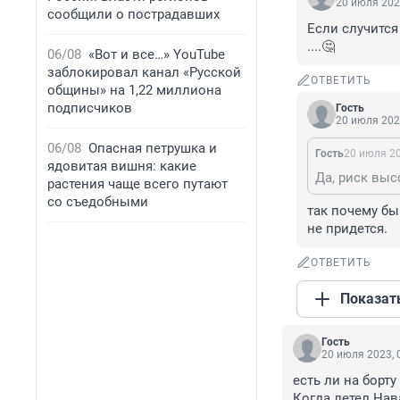
20 июля 202
сообщили о пострадавших
Если случится 
....🤔
06/08
«Вот и все…» YouTube
заблокировал канал «Русской
ОТВЕТИТЬ
общины» на 1,22 миллиона
подписчиков
Гость
20 июля 202
06/08
Опасная петрушка и
Гость
20 июля 20
ядовитая вишня: какие
растения чаще всего путают
со съедобными
так почему бы
не придется.
ОТВЕТИТЬ
Показат
Гость
20 июля 2023, 
есть ли на борту
Когда летел На