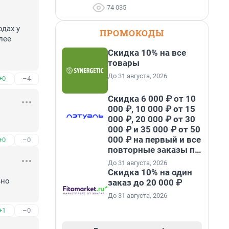
74 035
дах у 
ПРОМОКОДЫ
ее 
Скидка 10% на все
товары
До 31 августа, 2026
+0
–4
Скидка 6 000 ₽ от 10
000 ₽, 10 000 ₽ от 15
000 ₽, 20 000 ₽ от 30
000 ₽ и 35 000 ₽ от 50
000 ₽ на первый и все
+0
–0
повторные заказы по
промокоду НАБЕРИ
До 31 августа, 2026
Скидка 10% на один
но 
заказ до 20 000 ₽
До 31 августа, 2026
+1
–0