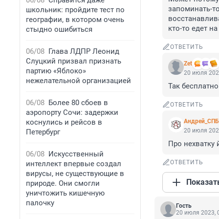
06/08
Справится даже
запоминать-то
школьник: пройдите тест по
восстанавлива
географии, в котором очень
кто-то едет н
стыдно ошибиться
ОТВЕТИТЬ
06/08
Глава ЛДПР Леонид
Слуцкий призвал признать
Zet
партию «Яблоко»
20 июля 202
нежелательной организацией
Так бесплатно 
06/08
Более 80 сбоев в
ОТВЕТИТЬ
аэропорту Сочи: задержки
коснулись и рейсов в
Андрей_СПБ
20 июля 202
Петербург
Про нехватку
06/08
Искусственный
ОТВЕТИТЬ
интеллект впервые создал
вирусы, не существующие в
Показат
природе. Они смогли
уничтожить кишечную
палочку
Гость
20 июля 2023, 