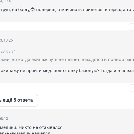
3, 09:41
труп, на борту,😎 поверьте, откачивать придется пятерых, а то 
3, 10:26
23, 08:34
 экипажу не пройти мед. подготовку базовую? Тогда и в слезах
ь ещё 3 ответа
08:13
 медики. Никто не отзывался.

вальный медик нашёлся.