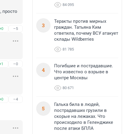
84 095
 просто 
Теракты против мирных
3
граждан. Татьяна Ким
+0
–5
ответила, почему ВСУ атакует
склады Wildberries
81 785
+1
–0
Погибшие и пострадавшие.
4
Что известно о взрыве в
центре Москвы
80 671
+0
–4
Галька била в людей,
5
пострадавших грузили в
скорые на лежаках. Что
происходило в Геленджике
после атаки БПЛА