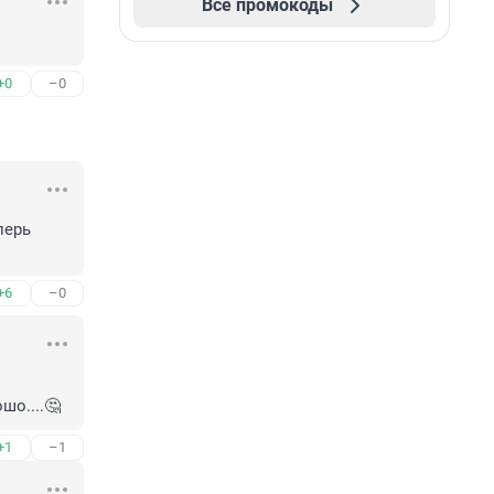
Все промокоды
+0
–0
ерь 
+6
–0
шо....🤔
+1
–1