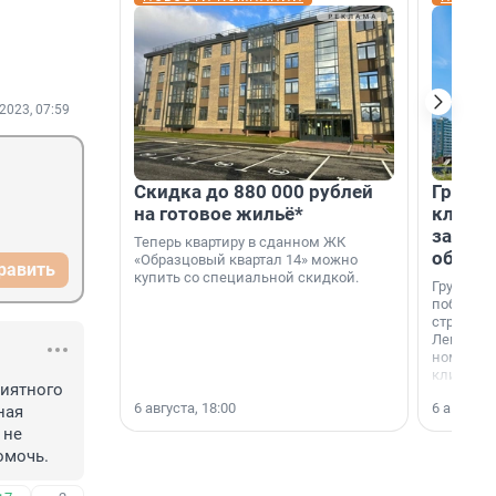
2023, 07:59
Скидка до 880 000 рублей
Группа
на готовое жильё*
клиен
застро
Теперь квартиру в сданном ЖК
област
«Образцовый квартал 14» можно
равить
купить со специальной скидкой.
Группа А
победите
строител
Ленингра
номинац
клиенто
иятного 
застройщ
6 августа, 18:00
6 августа,
области»
ая 
не 
помочь.