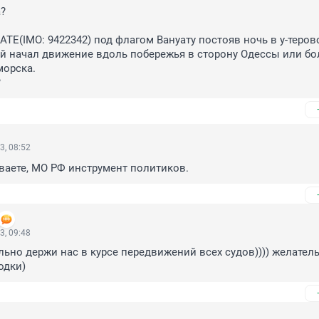
?

TE(IMO: 9422342) под флагом Вануату постояв ночь в у-терово
 начал движение вдоль побережья в сторону Одессы или бол
орска. 

?
3, 08:52
ваете, МО РФ инструмент политиков.
3, 09:48
ельно держи нас в курсе передвижений всех судов)))) желатель
одки)