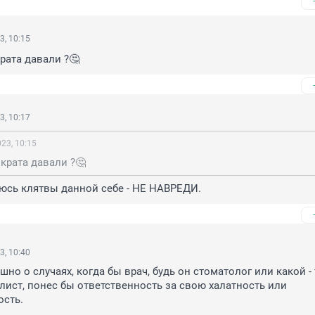
3, 10:15
рата давали ?🤔
3, 10:17
23, 10:15
крата давали ?🤔
юсь клятвы данной себе - НЕ НАВРЕДИ.
3, 10:40
шно о случаях, когда бы врач, будь он стоматолог или какой - 
лист, понес бы ответственность за свою халатность или 
ость.