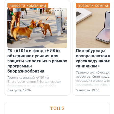
НОВОСТИ КОМПАНИЙ
НОВОСТИ КОМПАНИ
ГК «А101» и фонд «НИКА»
Петербуржцы
объединяют усилия для
возвращаются к
защиты животных в рамках
«раскладушкам» 
программы
«книжкам»
биоразнообразия
Технология гибких дисп
перестает быть нишевы
Группа компаний «А101» и
переходит в разряд вос
Благотворительный фонд помощи
повседневных решений
бездомным животным «НИКА»
заключили соглашение о
6 августа, 12:26
5 августа, 13:56
стратегическом сотрудничестве.
ТОП 5