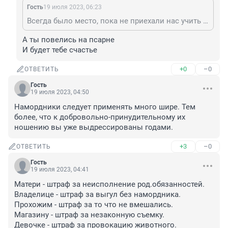
Гость
19 июля 2023, 06:23
Всегда было место, пока не приехали нас учить деревенские.
А ты повелись на псарне 

И будет тебе счастье
+0
–0
ОТВЕТИТЬ
Гость
19 июля 2023, 04:50
Намордники следует применять много шире. Тем 
более, что к добровольно-принудительному их 
ношению вы уже выдрессированы годами.
+3
–0
ОТВЕТИТЬ
Гость
19 июля 2023, 04:41
Матери - штраф за неисполнение род.обязанностей.

Владелице - штраф за выгул без намордника.

Прохожим - штраф за то что не вмешались.

Магазину - штраф за незаконную съемку.

Девочке - штраф за провокацию животного.
