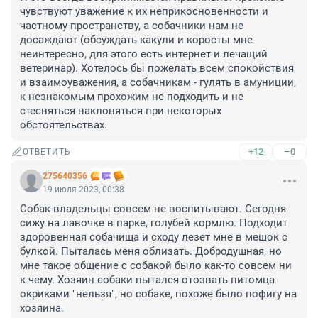
чувствуют уважение к их неприкосновенности и 
частному пространству, а собачники нам не 
досаждают (обсуждать какули и коросты мне 
неинтересно, для этого есть интернет и лечащий 
ветеринар). Хотелось бы пожелать всем спокойствия 
и взаимоуважения, а собачникам - гулять в амуниции, 
к незнакомым прохожим не подходить и не 
стесняться наклоняться при некоторых 
обстоятельствах.
+12
–0
ОТВЕТИТЬ
275640356
19 июля 2023, 00:38
Собак владельцы совсем не воспитывают. Сегодня 
сижу на лавочке в парке, голубей кормлю. Подходит 
здоровенная собачища и сходу лезет мне в мешок с 
булкой. Пыталась меня облизать. Добродушная, но 
мне такое общение с собакой было как-то совсем ни 
к чему. Хозяин собаки пытался отозвать питомца 
окриками "нельзя", но собаке, похоже было пофигу на 
хозяина.