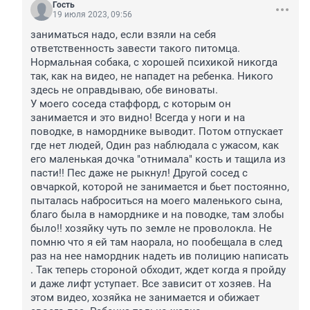
Гость
19 июля 2023, 09:56
заниматься надо, если взяли на себя 
ответственность завести такого питомца. 
Нормальная собака, с хорошей психикой никогда 
так, как на видео, не нападет на ребенка. Никого 
здесь не оправдываю, обе виноваты. 

У моего соседа стаффорд, с которым он 
занимается и это видно! Всегда у ноги и на 
поводке, в наморднике выводит. Потом отпускает 
где нет людей, Один раз наблюдала с ужасом, как 
его маленькая дочка "отнимала" кость и тащила из 
пасти!! Пес даже не рыкнул! Другой сосед с 
овчаркой, которой не занимается и бьет постоянно, 
пыталась наброситься на моего маленького сына, 
благо была в наморднике и на поводке, там злобы 
было!! хозяйку чуть по земле не проволокла. Не 
помню что я ей там наорала, но пообещала в след 
раз на нее намордник надеть ив полицию написать 
. Так теперь стороной обходит, ждет когда я пройду 
и даже лифт уступает. Все зависит от хозяев. На 
этом видео, хозяйка не занимается и обижает 