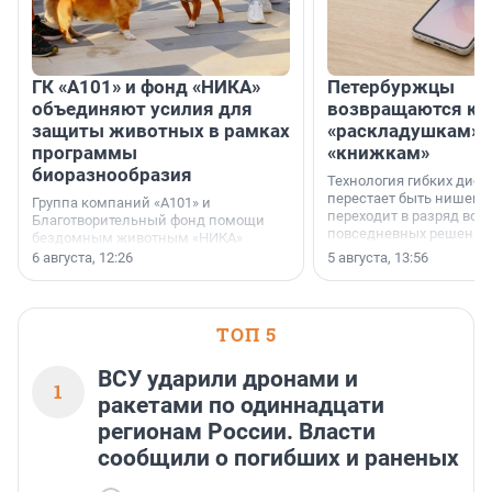
ГК «А101» и фонд «НИКА»
Петербуржцы
объединяют усилия для
возвращаются к
защиты животных в рамках
«раскладушкам» 
программы
«книжкам»
биоразнообразия
Технология гибких дисп
перестает быть нишевы
Группа компаний «А101» и
переходит в разряд вос
Благотворительный фонд помощи
повседневных решений
бездомным животным «НИКА»
заключили соглашение о
6 августа, 12:26
5 августа, 13:56
стратегическом сотрудничестве.
ТОП 5
ВСУ ударили дронами и
1
ракетами по одиннадцати
регионам России. Власти
сообщили о погибших и раненых