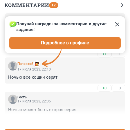
КОММЕНТАРИИ
12
Гость
17 июля 2023, 22:25
Получай награды за комментарии и другие 
задания!
По сколько скинуться на ремонт?

«Эх, раз, да еще раз, да еще много, много, много, 
Подробнее в профиле
много, много раз…» (с)
+1
–1
Панкихой
17 июля 2023, 22:10
Ночью все кошки серят.
+0
–0
Гость
17 июля 2023, 22:06
Ночью может быть вторая серия.
+0
–0