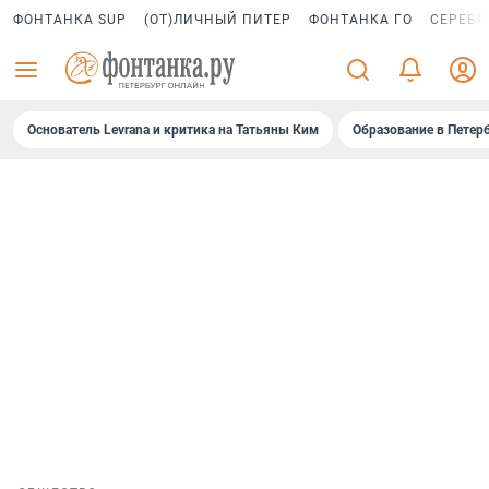
ФОНТАНКА SUP
(ОТ)ЛИЧНЫЙ ПИТЕР
ФОНТАНКА ГО
СЕРЕБР
Основатель Levrana и критика на Татьяны Ким
Образование в Петер