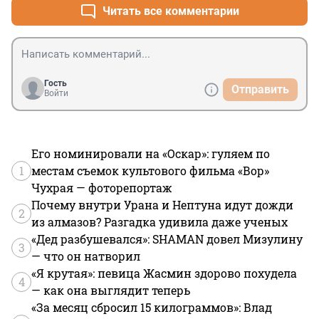
Читать все комментарии
Гость
Отправить
Войти
Его номинировали на «Оскар»: гуляем по
1
местам съемок культового фильма «Вор»
Чухрая — фоторепортаж
Почему внутри Урана и Нептуна идут дожди
2
из алмазов? Разгадка удивила даже ученых
«Дед разбушевался»: SHAMAN довел Мизулину
3
— что он натворил
«Я крутая»: певица Жасмин здорово похудела
4
— как она выглядит теперь
«За месяц сбросил 15 килограммов»: Влад