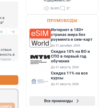
«Одержимость»
56 851
27
 в 
ПРОМОКОДЫ
ий"
Интернет в 180+
+2
–0
странах мира без
роуминга и сим-карт
До 31 декабря, 2026
отвык 
Скидка 10% на ВО и
ность в 
СПО в первый год
трили 
обучения
До 31 августа, 2026
+1
–0
" 
Скидка 11% на все
разилию 
курсы
", ни 
е могли 
До 31 августа, 2026
Все промокоды
равить