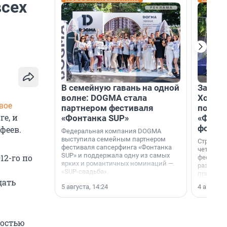
всех
В семейную гавань на одной
Зажгли
волне: DOGMA стала
Холдин
вое
партнером фестиваля
посети
ге, и
«Фонтанка SUP»
«Фонта
фотоз
феев.
Федеральная компания DOGMA
выступила семейным партнером
Строител
фестиваля сапсерфинга «Фонтанка
четверты
SUP» и поддержала одну из самых
12-го по
фестивал
ярких и романтичных номинаций —
раз комп
«SUP-свадьба».
привезти
дать
и подари
5 августа, 14:24
4 августа,
посетите
необычно
ностью