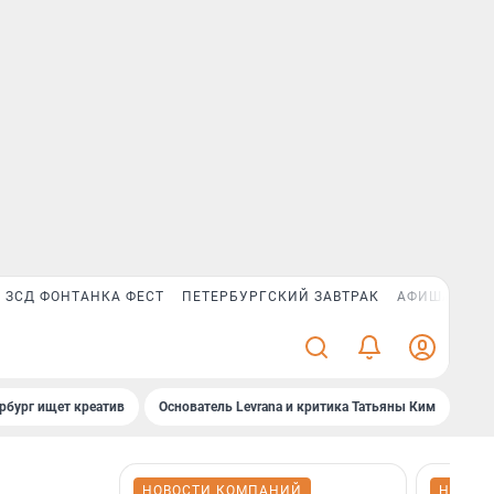
ЗСД ФОНТАНКА ФЕСТ
ПЕТЕРБУРГСКИЙ ЗАВТРАК
АФИША PLUS
рбург ищет креатив
Основатель Levrana и критика Татьяны Ким
Зач
НОВОСТИ КОМПАНИЙ
НОВОС