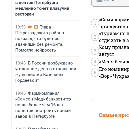
в центре Петербурга
медленно тонет плавучий
ресторан
«Сами корми
1
приводят к 
19:58
Глава
Петроградского района
«Туризм не 
2
показал, что будет со
отдыхать в а
зданиями без ремонта.
Кому призна
Помогла нейросеть
3
август
4
«Меня бесил
19:48
В России возбуждено
Его номинир
уголовное дело в отношении
5
журналистки Катерины
«Вор» Чухра
Гордеевой*
19:46
Фармкомпания
«Самсон-Мед» банкротится
после более чем 16 лет
попыток построить новый
Самые ярки
завод в Петербурге