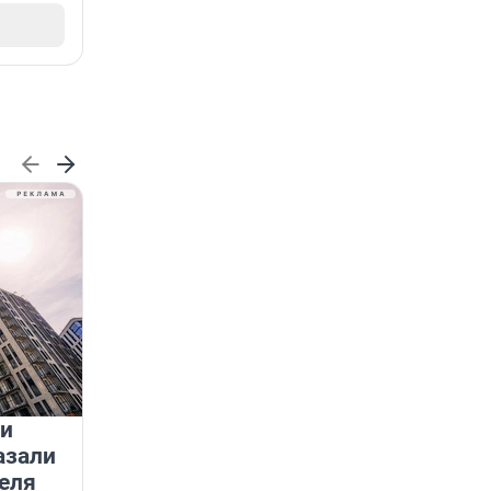
 и
На водоёмах Ленобласти
азали
заработали новые базовые
еля
станции МегаФона