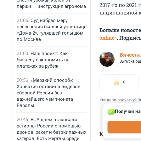
спасти урожай яблок от
2017-го по 2021
парши — инструкция агронома
национальной к
21:06
Суд избрал меру
пресечения бывшей участнице
Больше новост
«Дома-2», гулявшей голышом
online»
. Подпис
по Москве
21:00
Наш проект: Как
Вячесл
бизнесу сэкономить на
Выпускающ
платежах за рубеж
20:56
«Мерзкий способ»:
0
Хорватия оставила лидеров
сборной России без
важнейшего чемпионата
Увидели опечатку? В
Европы
Получай на
20:46
ВСУ днем атаковали
регионы России с помощью
дронов, ракет и безэкипажных
КОММЕНТАР
катеров. Есть жертвы среди