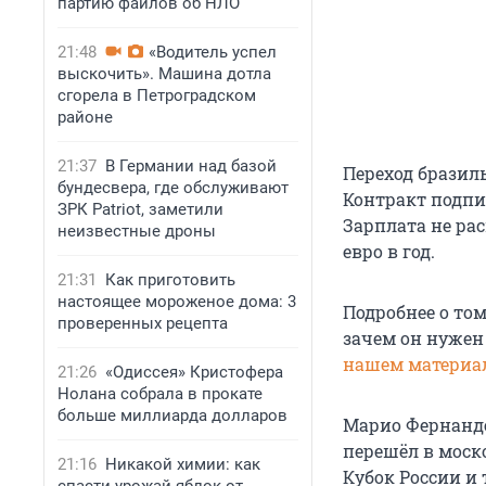
партию файлов об НЛО
21:48
«Водитель успел
выскочить». Машина дотла
сгорела в Петроградском
районе
21:37
В Германии над базой
Переход бразил
бундесвера, где обслуживают
Контракт подпи
ЗРК Patriot, заметили
Зарплата не ра
неизвестные дроны
евро в год.
21:31
Как приготовить
настоящее мороженое дома: 3
Подробнее о том
проверенных рецепта
зачем он нужен 
нашем материал
21:26
«Одиссея» Кристофера
Нолана собрала в прокате
больше миллиарда долларов
Марио Фернанде
перешёл в моск
21:16
Никакой химии: как
Кубок России и 