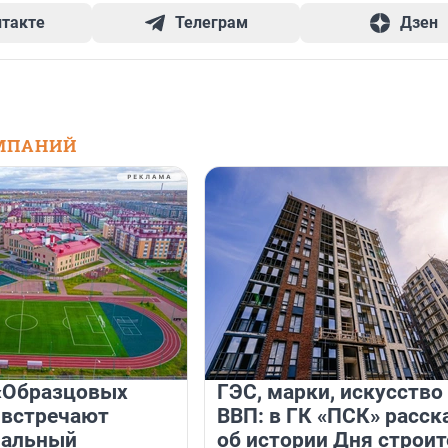
нтакте
Телеграм
Дзен
МПАНИЙ
«Образцовых
ГЭС, марки, искусство
 встречают
ВВП: в ГК «ПСК» расск
нальный
об истории Дня строит