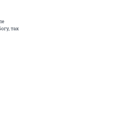
ле
огу, так