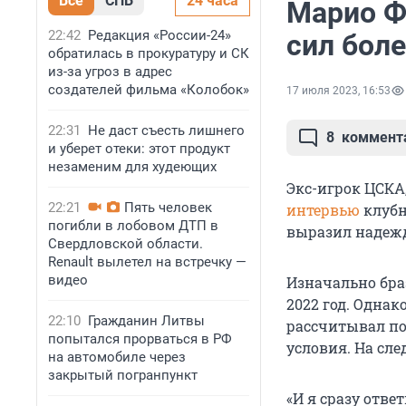
Все
СПБ
24 часа
Марио Ф
22:42
Редакция «России-24»
сил боле
обратилась в прокуратуру и СК
из-за угроз в адрес
создателей фильма «Колобок»
17 июля 2023, 16:53
22:31
Не даст съесть лишнего
8
коммент
и уберет отеки: этот продукт
незаменим для худеющих
Экс-игрок ЦСКА
22:21
Пять человек
интервью
клубно
погибли в лобовом ДТП в
выразил надежд
Свердловской области.
Renault вылетел на встречку —
видео
Изначально браз
2022 год. Однак
22:10
Гражданин Литвы
рассчитывал по
попытался прорваться в РФ
условия. На сле
на автомобиле через
закрытый погранпункт
«И я сразу отве