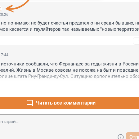
20:26
но понимаю: не будет счастья предателю ни среди бывших, ни
амое касается и гауляйтеров так называемых "новых территор
17:44
сточники сообщали, что Фернандес за годы жизни в России 
реалий. Жизнь в Москве совсем не похожа на быт и повседнев
толице штата Риу-Гранди-ду-Сул. Ситуацию дополнительно обос
ехода Марио в "Интернасоьнал". Дело в том, что он является 
Гремио", ещё одного клуба из Порту-Алегри. Именно из "Гремио
д Фернандес перешёл в ЦСКА. И когда после возвращения в Б
тракт с "Интернасьоналом", этого не поняли ни фанаты "Гремио
Читать все комментарии
асьонала". Вдобавок случились неприятные моменты, которы
лько самого Марио, но и его семью.
Отп