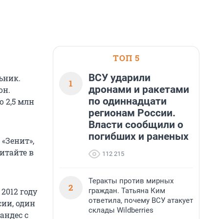
ТОП 5
ВСУ ударили
ьник.
1
дронами и ракетами
он.
по одиннадцати
о 2,5 млн
регионам России.
Власти сообщили о
погибших и раненых
 «Зенит»,
итайте в
112 215
Теракты против мирных
2
граждан. Татьяна Ким
2012 году
ответила, почему ВСУ атакует
ии, один
склады Wildberries
андес с