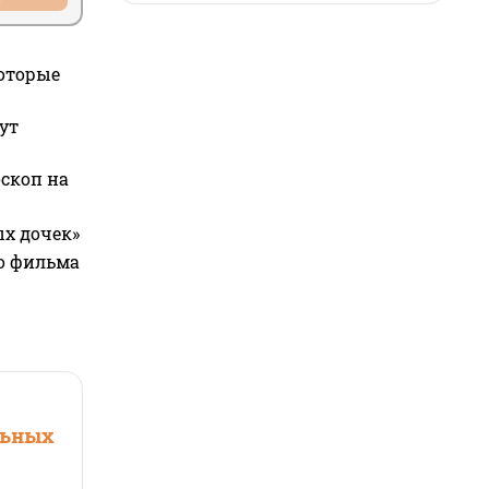
которые
ут
оскоп на
ых дочек»
го фильма
льных