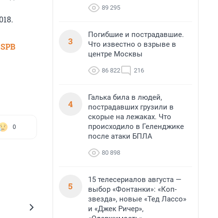
89 295
18.
Погибшие и пострадавшие.
3
Что известно о взрыве в
 SPB
центре Москвы
86 822
216
Галька била в людей,
4
пострадавших грузили в
скорые на лежаках. Что
происходило в Геленджике
0
после атаки БПЛА
80 898
15 телесериалов августа —
5
выбор «Фонтанки»: «Коп-
звезда», новые «Тед Лассо»
и «Джек Ричер»,