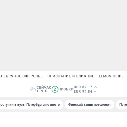
ЕРЕБРЯНОЕ ОЖЕРЕЛЬЕ
ПРИЗНАНИЕ И ВЛИЯНИЕ
LEMON GUIDE
USD 82,17
СЕЙЧАС
2
ПРОБКИ
+19°C
EUR 94,84
поступил в вузы Петербурга по квоте
Финский залив позеленел
Пете