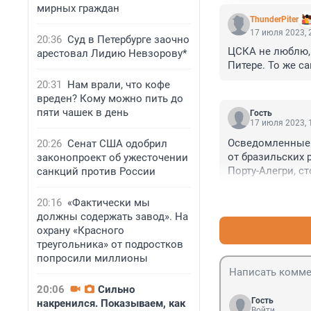
мирных граждан
ThunderPiter
17 июля 2023, 
20:36
Суд в Петербурге заочно
ЦСКА не люблю, 
арестовал Лидию Невзорову*
Питере. То же с
20:31
Нам врали, что кофе
вреден? Кому можно пить до
пяти чашек в день
Гость
17 июля 2023, 
Осведомленные и
20:26
Сенат США одобрил
от бразильских 
законопроект об ужесточении
Порту-Алегри, с
санкций против России
последствия пер
воспитанником "
20:16
«Фактически мы
десять лет наза
должны содержать завод». На
он заключил кон
охрану «Красного
торсида "Интерн
треугольника» от подростков
затронуть не то
попросили миллионы
20:06
Сильно
Гость
накренился. Показываем, как
Войти