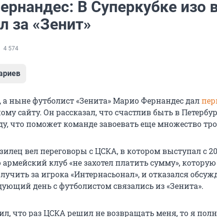
ернандес: В Суперкубке изо 
л за «Зенит»
4 574
ариев
, а ныне футболист «Зенита» Марио Фернандес дал
пер
му сайту. Он рассказал, что счастлив быть в Петербур
у, что поможет команде завоевать еще множество тро
илец вел переговоры с ЦСКА, в котором выступал с 20
о армейский клуб «не захотел платить сумму», которую
лучить за игрока «Интернасьонал», и отказался обсуж
дующий день с футболистом связались из «Зенита».
тил, что раз ЦСКА решил не возвращать меня, то я пол