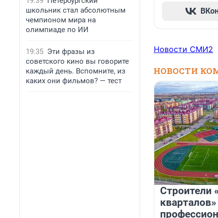
19:39
Петербургский
школьник стал абсолютным
ВКо
чемпионом мира на
олимпиаде по ИИ
Новости СМИ2
19:35
Эти фразы из
советского кино вы говорите
НОВОСТИ КО
каждый день. Вспомните, из
каких они фильмов? — тест
Строители 
кварталов»
профессио