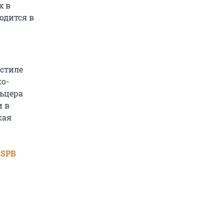
х в
одится в
 стиле
ко-
льцера
и в
кая
 SPB