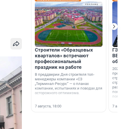
Строители «Образцовых
ГЭС, м
кварталов» встречают
ВВП: в
профессиональный
об ист
праздник на работе
2026-й —
професси
В преддверии Дня строителя топ-
строителе
менеджеры компании «СЗ
строителя
„Терминал-Ресурс“ — о планах
раз. В ГК
компании, испытаниях и поводах для
появился
осторожного оптимизма.
поменяла
7 августа, 18:00
7 августа,