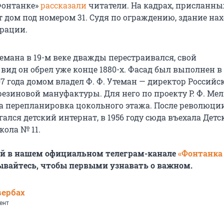
Фонтанке»
рассказали
читатели. На кадрах, присланны
 дом под номером 31. Судя по ограждению, здание нах
врации.
темана в 19-м веке дважды перестраивался, свой
вид он обрел уже конце 1880-х. Фасад был выполнен в
07 года домом владел Ф. Ф. Утеман — директор Российс
езиновой мануфактуры. Для него по проекту Р. Ф. Ме
 перепланировка цокольного этажа. После революци
ался детский интернат, в 1956 году сюда въехала Детс
ола № 11.
ей в нашем официальном телеграм-канале
«Фонтанка
ывайтесь, чтобы первыми узнавать о важном.
вербах
ент