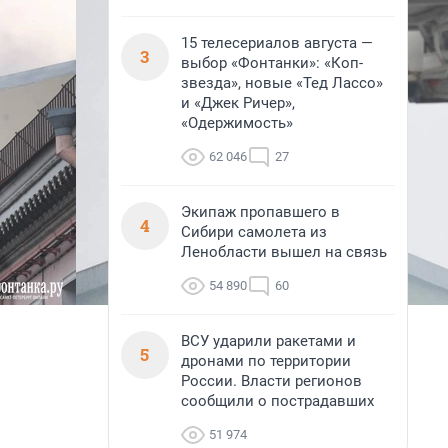
15 телесериалов августа —
3
выбор «Фонтанки»: «Коп-
звезда», новые «Тед Лассо»
и «Джек Ричер»,
«Одержимость»
62 046
27
Экипаж пропавшего в
4
Сибири самолета из
Ленобласти вышел на связь
54 890
60
ВСУ ударили ракетами и
5
дронами по территории
России. Власти регионов
сообщили о пострадавших
51 974