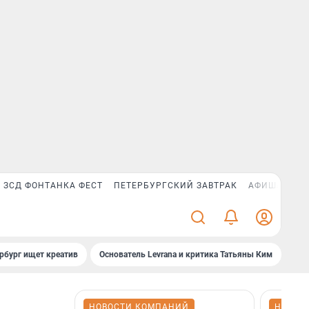
ЗСД ФОНТАНКА ФЕСТ
ПЕТЕРБУРГСКИЙ ЗАВТРАК
АФИША PLUS
рбург ищет креатив
Основатель Levrana и критика Татьяны Ким
Зач
НОВОСТИ КОМПАНИЙ
НОВОС