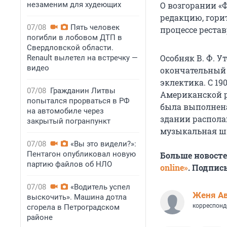
незаменим для худеющих
О возгорании «
редакцию, горит
07/08
Пять человек
процессе реста
погибли в лобовом ДТП в
Свердловской области.
Особняк В. Ф. У
Renault вылетел на встречку —
видео
окончательный 
эклектика. С 19
07/08
Гражданин Литвы
Американской р
попытался прорваться в РФ
была выполнена
на автомобиле через
здании располаг
закрытый погранпункт
музыкальная шк
07/08
«Вы это видели?»:
Пентагон опубликовал новую
Больше новост
партию файлов об НЛО
online»
. Подпис
07/08
«Водитель успел
Женя А
выскочить». Машина дотла
корреспонд
сгорела в Петроградском
районе