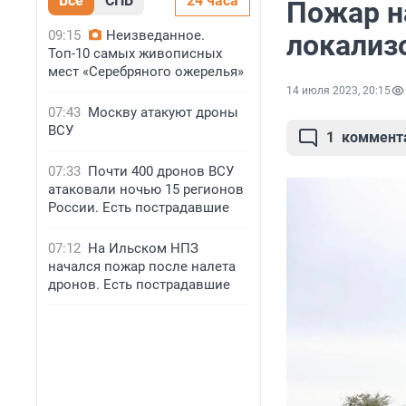
Все
СПБ
24 часа
Пожар н
09:15
Неизведанное.
локализ
Топ-10 самых живописных
мест «Серебряного ожерелья»
14 июля 2023, 20:15
07:43
Москву атакуют дроны
ВСУ
1
коммент
07:33
Почти 400 дронов ВСУ
атаковали ночью 15 регионов
России. Есть пострадавшие
07:12
На Ильском НПЗ
начался пожар после налета
дронов. Есть пострадавшие