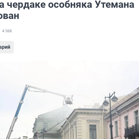
а чердаке особняка Утемана
ован
4 568
арий