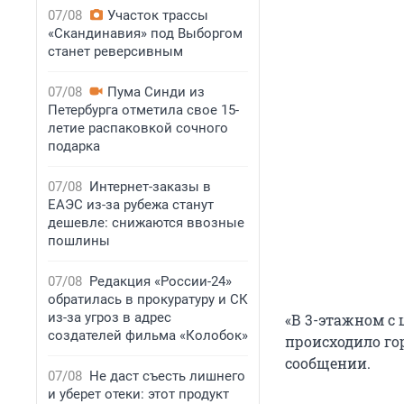
07/08
Участок трассы
«Скандинавия» под Выборгом
станет реверсивным
07/08
Пума Синди из
Петербурга отметила свое 15-
летие распаковкой сочного
подарка
07/08
Интернет-заказы в
ЕАЭС из-за рубежа станут
дешевле: снижаются ввозные
пошлины
07/08
Редакция «России-24»
обратилась в прокуратуру и СК
из-за угроз в адрес
«В 3-этажном с
создателей фильма «Колобок»
происходило гор
сообщении.
07/08
Не даст съесть лишнего
и уберет отеки: этот продукт