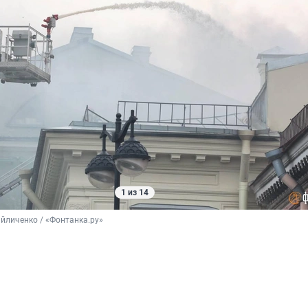
1 из 14
йличенко / «Фонтанка.ру»