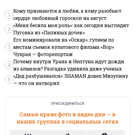
Кому признаются в любви, а кому разобьют
1
сердце: любовный гороскоп на август
«Меня бесила моя роль»: как сегодня выглядит
2
Пуговка из «Папиных дочек»
Его номинировали на «Оскар»: гуляем по
3
местам съемок культового фильма «Вор»
Чухрая — фоторепортаж
Почему внутри Урана и Нептуна идут дожди
4
из алмазов? Разгадка удивила даже ученых
«Дед разбушевался»: SHAMAN довел Мизулину
5
— что он натворил
ПРИСОЕДИНИТЬСЯ
Самые яркие фото и видео дня — в
наших группах в социальных сетях