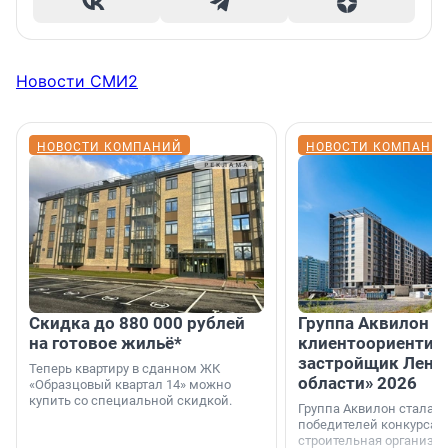
Новости СМИ2
НОВОСТИ КОМПАНИЙ
НОВОСТИ КОМПАНИ
Скидка до 880 000 рублей
Группа Аквилон 
на готовое жильё*
клиентоориентир
застройщик Лени
Теперь квартиру в сданном ЖК
области» 2026
«Образцовый квартал 14» можно
купить со специальной скидкой.
Группа Аквилон стала 
победителей конкурса 
строительная организа