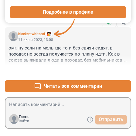
Как вообще могли 11 детей и 11 взрослых, 
Подробнее в профиле
сплавляться по рекам без сопровождения ?
+0
–0
blackcatwhitecat
11 июля 2023, 13:08
омг, ну сели на мель где-то и без связи сидят, в 
походах не всегда получается по плану идти. Как в 
союзе выживали люди в походах, без мобильников 
то.
+0
–0
Читать все комментарии
Гость
Отправить
Войти