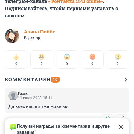
телеграм-канале
«Фонтанка SPB online»
.
Подписывайтесь, чтобы первыми узнавать о
важном.
Алина Гюббе
Редактор
0
0
0
0
0
КОММЕНТАРИИ
10
Гость
11 июля 2023, 15:41
Да всех нашли уже живыми.
+0
–0
Получай награды за комментарии и другие 
Гость
11 июля 2023, 15:10
задания!