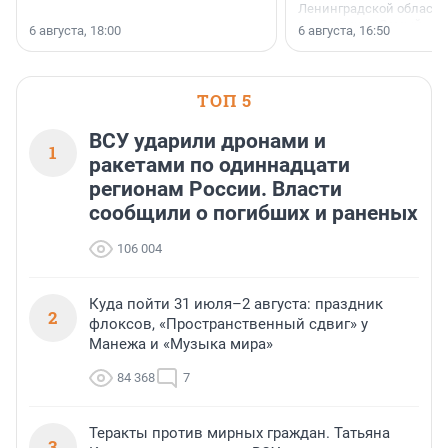
Ленинградской области 
номинации «Самый
6 августа, 18:00
6 августа, 16:50
клиентоориентированн
застройщик Ленинград
области».
ТОП 5
ВСУ ударили дронами и
1
ракетами по одиннадцати
регионам России. Власти
сообщили о погибших и раненых
106 004
Куда пойти 31 июля–2 августа: праздник
2
флоксов, «Пространственный сдвиг» у
Манежа и «Музыка мира»
84 368
7
Теракты против мирных граждан. Татьяна
3