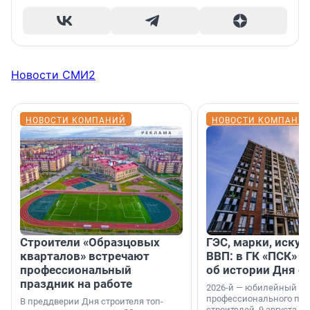
Новости СМИ2
НОВОСТИ КОМПАНИЙ
НОВОСТИ КОМПАНИ
Строители «Образцовых
ГЭС, марки, искус
кварталов» встречают
ВВП: в ГК «ПСК» р
профессиональный
об истории Дня с
праздник на работе
2026-й — юбилейный го
профессионального пр
В преддверии Дня строителя топ-
строителей. 9 августа 2