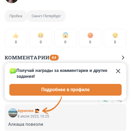
Пробка
Санкт-Петербург
0
0
0
0
0
КОММЕНТАРИИ
44
Получай награды за комментарии и другие 
Гость
8 июля 2023, 16:34
задания!
Гибдд перекрыло выезды. Это не Пригожину 
Подробнее в профиле
перекрывать трассу.
+0
–0
Ауреллия
8 июля 2023, 10:25
Алкаша повезли