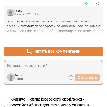
+0
–0
Гость
8 июля 2023, 08:26
говорят что нелегальные и легальные мигранты 
ср.азии готовят переворот и бойню.немного понимаю 
и слышу их разговоры в общ.транспорте. похоже .мы 
допрыгались с ними.
+0
–0
Читать все комментарии
Гость
Отправить
Войти
«Минус — слишком много спойлеров»:
1
российский ниндзя-скульптор снялся в