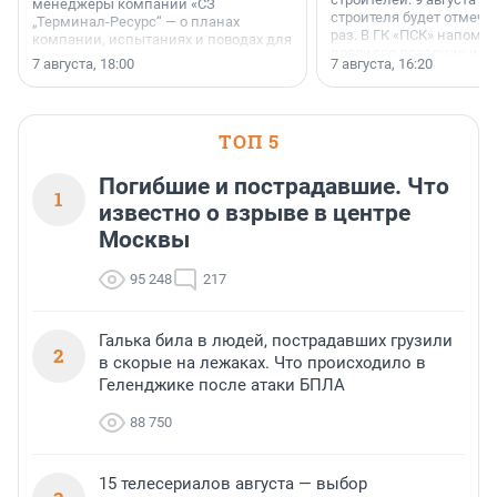
менеджеры компании «СЗ
строителя будет отмечат
„Терминал-Ресурс“ — о планах
раз. В ГК «ПСК» напомни
компании, испытаниях и поводах для
появился праздник и к
осторожного оптимизма.
7 августа, 18:00
7 августа, 16:20
поменялась роль строит
ТОП 5
Погибшие и пострадавшие. Что
1
известно о взрыве в центре
Москвы
95 248
217
Галька била в людей, пострадавших грузили
2
в скорые на лежаках. Что происходило в
Геленджике после атаки БПЛА
88 750
15 телесериалов августа — выбор