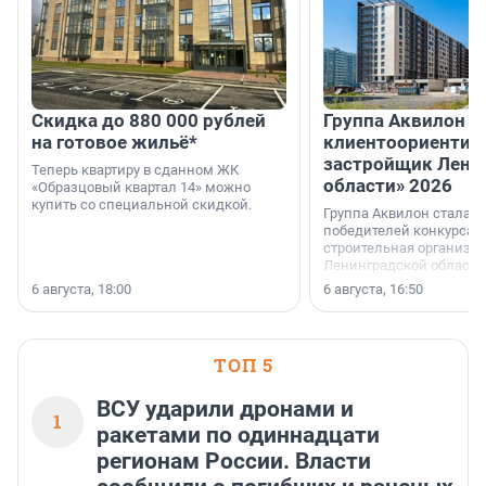
Скидка до 880 000 рублей
Группа Аквилон 
на готовое жильё*
клиентоориентир
застройщик Лени
Теперь квартиру в сданном ЖК
области» 2026
«Образцовый квартал 14» можно
купить со специальной скидкой.
Группа Аквилон стала 
победителей конкурса 
строительная организа
Ленинградской области 
номинации «Самый
6 августа, 18:00
6 августа, 16:50
клиентоориентированн
застройщик Ленинград
области».
ТОП 5
ВСУ ударили дронами и
1
ракетами по одиннадцати
регионам России. Власти