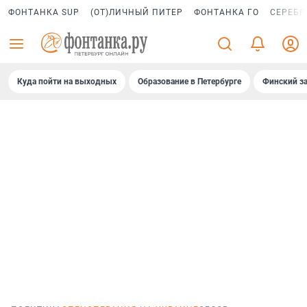
ФОНТАНКА SUP
(ОТ)ЛИЧНЫЙ ПИТЕР
ФОНТАНКА ГО
СЕРЕБР
Куда пойти на выходных
Образование в Петербурге
Финский за