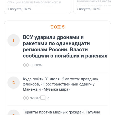
экономическая нестаби
станции вблизи Лемболовского и
отсутствие ухода за те
Раздолинского озёр, а также
7 августа, 14:59
7 августа, 14:50
сделали своё дело.
недалеко от Большого Тосненского
водопада.
ТОП 5
ВСУ ударили дронами и
1
ракетами по одиннадцати
регионам России. Власти
сообщили о погибших и раненых
110 696
Куда пойти 31 июля–2 августа: праздник
2
флоксов, «Пространственный сдвиг» у
Манежа и «Музыка мира»
92 337
7
Теракты против мирных граждан. Татьяна