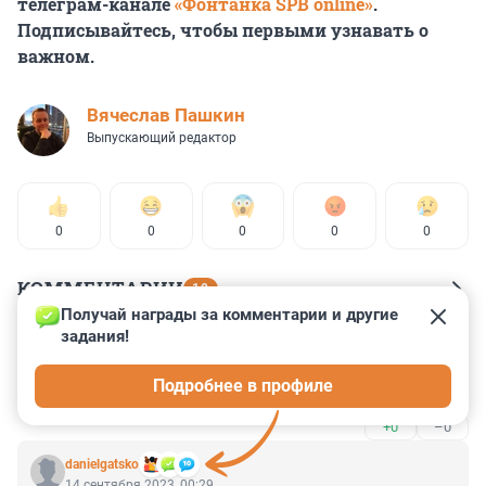
телеграм-канале
«Фонтанка SPB online»
.
Подписывайтесь, чтобы первыми узнавать о
важном.
Вячеслав Пашкин
Выпускающий редактор
0
0
0
0
0
КОММЕНТАРИИ
10
Получай награды за комментарии и другие 
задания!
Гость
23 сентября 2023, 06:39
Подробнее в профиле
Эх, Ярус, Ярус, зачем повелись на байты???....
+0
–0
danielgatsko
14 сентября 2023, 00:29