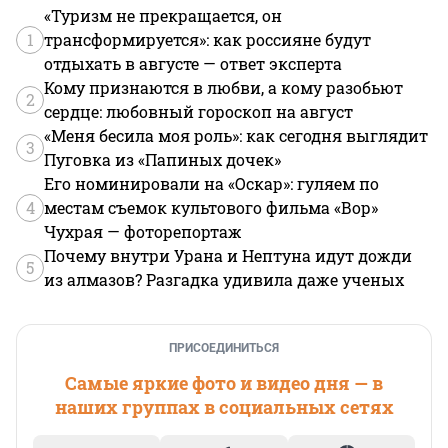
«Туризм не прекращается, он
1
трансформируется»: как россияне будут
отдыхать в августе — ответ эксперта
Кому признаются в любви, а кому разобьют
2
сердце: любовный гороскоп на август
«Меня бесила моя роль»: как сегодня выглядит
3
Пуговка из «Папиных дочек»
Его номинировали на «Оскар»: гуляем по
4
местам съемок культового фильма «Вор»
Чухрая — фоторепортаж
Почему внутри Урана и Нептуна идут дожди
5
из алмазов? Разгадка удивила даже ученых
ПРИСОЕДИНИТЬСЯ
Самые яркие фото и видео дня — в
наших группах в социальных сетях