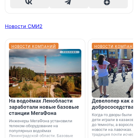
Новости СМИ2
НОВОСТИ КОМПАНИЙ
НОВОСТИ КОМПАНИ
На водоёмах Ленобласти
Девелопер как ар
заработали новые базовые
добрососедства
станции МегаФона
Когда-то дворы были ме
дети играли в казаков-
Инженеры МегаФона установили
до темноты, а взрослые
телеком-оборудование на
новости на лавочках. В 1
популярных водоёмах
традиция почти исчезл
Ленинградской области. Базовые