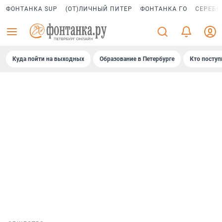
ФОНТАНКА SUP
(ОТ)ЛИЧНЫЙ ПИТЕР
ФОНТАНКА ГО
СЕРЕБР
Куда пойти на выходных
Образование в Петербурге
Кто поступ