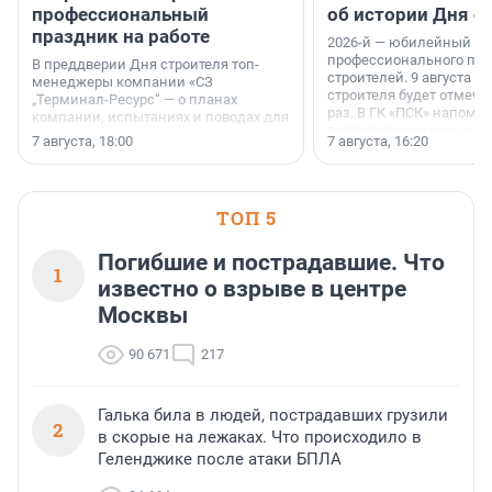
профессиональный
об истории Дня с
праздник на работе
2026-й — юбилейный го
профессионального пр
В преддверии Дня строителя топ-
строителей. 9 августа 2
менеджеры компании «СЗ
строителя будет отмечат
„Терминал-Ресурс“ — о планах
раз. В ГК «ПСК» напомни
компании, испытаниях и поводах для
появился праздник и к
осторожного оптимизма.
7 августа, 18:00
7 августа, 16:20
поменялась роль строит
ТОП 5
Погибшие и пострадавшие. Что
1
известно о взрыве в центре
Москвы
90 671
217
Галька била в людей, пострадавших грузили
2
в скорые на лежаках. Что происходило в
Геленджике после атаки БПЛА