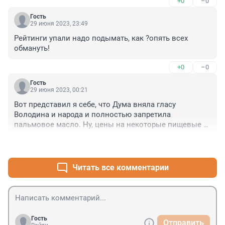
+0
–0
Гость
29 июня 2023, 23:49
Рейтинги упали надо подымать, как ?опять всех 
обмануть!
+0
–0
Гость
29 июня 2023, 00:21
Вот представил я себе, что Дума вняла гласу 
Володина и народа и полностью запретила 
пальмовое масло. Ну, цены на некоторые пищевые и 
непищевые продукты заметно вырастут и ... народец 
+0
–0
опять будет недоволен. Куда (крестьянину) Володину 
податься?
Читать все комментарии
Гость
Отправить