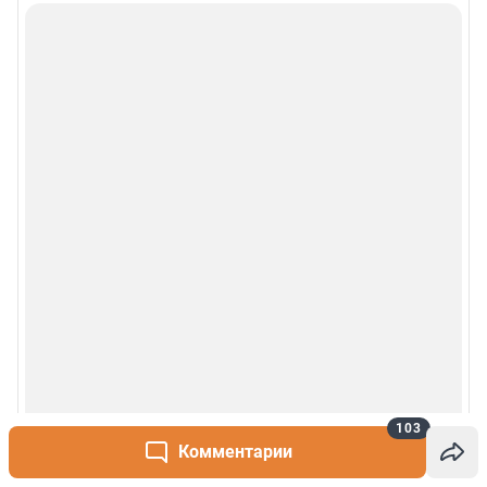
Сообщить новость
Рубрики
О сайте
Контакты
Техподдержка
Реклама
Наши мероприятия
О компании
103
Комментарии
Наши вакансии