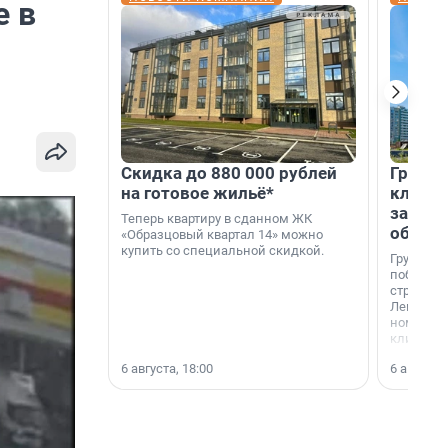
е в
Скидка до 880 000 рублей
Группа
на готовое жильё*
клиен
застро
Теперь квартиру в сданном ЖК
област
«Образцовый квартал 14» можно
купить со специальной скидкой.
Группа А
победите
строител
Ленингра
номинац
клиенто
застройщ
6 августа, 18:00
6 августа,
области»