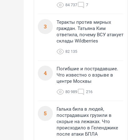
84 737
7
Теракты против мирных
3
граждан. Татьяна Ким
ответила, почему ВСУ атакует
склады Wildberries
82 135
Погибшие и пострадавшие.
4
Что известно о взрыве в
центре Москвы
80 989
216
Галька била в людей,
5
пострадавших грузили в
скорые на лежаках. Что
происходило в Геленджике
после атаки БПЛА