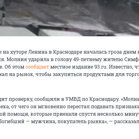
 на хуторе Ленина в Краснодаре началась гроза днем 
ня. Молния ударила в голову 49-летнему жителю Симф
е. Об этом
сообщает
местное издание 93.ru. Известно, ч
ал на рынок, чтобы закупиться продуктами для торг
ит проверку, сообщили в УМВД по Краснодару. «Молн
века, от чего он мгновенно перестал подавать призна
рой помощи, которые приехали спустя несколько мину
Погибший — мужчина, покупатель рынка», — рассказа