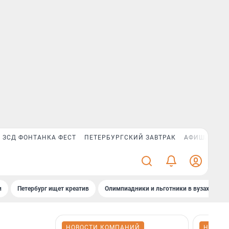
ЗСД ФОНТАНКА ФЕСТ
ПЕТЕРБУРГСКИЙ ЗАВТРАК
АФИША PLUS
и
Петербург ищет креатив
Олимпиадники и льготники в вузах СПб
НОВОСТИ КОМПАНИЙ
НОВОС