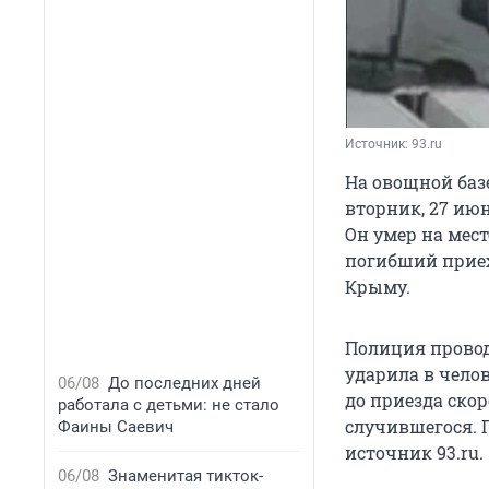
Источник: 
93.ru
На овощной базе
вторник, 27 ию
Он умер на мест
погибший приех
Крыму.
Полиция провод
ударила в чело
06/08
До последних дней
до приезда ско
работала с детьми: не стало
случившегося. 
Фаины Саевич
источник 93.ru.
06/08
Знаменитая тикток-