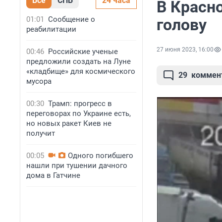
Все
СПБ
24 часа
В Красн
01:01
Сообщение о
голову
реабилитации
27 июня 2023, 16:00
00:46
Российские ученые
предложили создать на Луне
«кладбище» для космического
29
коммен
мусора
00:30
Трамп: прогресс в
переговорах по Украине есть,
но новых ракет Киев не
получит
00:05
Одного погибшего
нашли при тушении дачного
дома в Гатчине