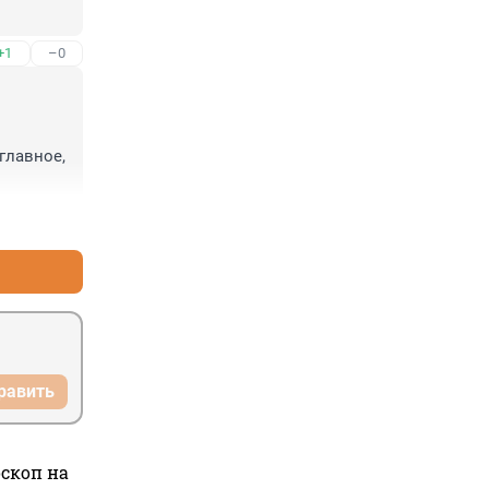
+1
–0
главное, 
+0
–2
равить
оскоп на