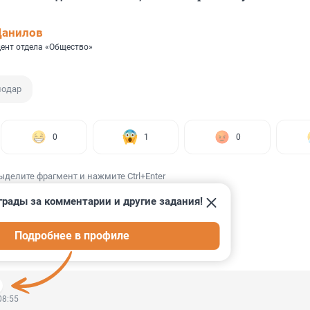
Данилов
ент отдела «Общество»
нодар
0
1
0
ыделите фрагмент и нажмите Ctrl+Enter
грады за комментарии и другие задания!
Подробнее в профиле
ИИ
29
08:55