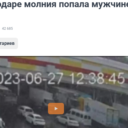
одаре молния попала мужчин
42 685
тариев