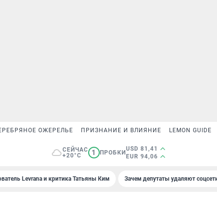
ЕРЕБРЯНОЕ ОЖЕРЕЛЬЕ
ПРИЗНАНИЕ И ВЛИЯНИЕ
LEMON GUIDE
USD 81,41
СЕЙЧАС
1
ПРОБКИ
+20°C
EUR 94,06
ователь Levrana и критика Татьяны Ким
Зачем депутаты удаляют соцсет