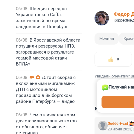
06/08
Швеция передаст
Федор 
Украине танкер Caffa,
захваченный во время
Корреспонд
следования в Петербург
Молния
Крас
06/08
В Ярославской области
потушили резервуары НПЗ,
загоревшиеся в результате
«самой массовой атаки
0
БПЛА»
Увидели опечатку? В
06/08
«Стоит скорая с
включенными мигалками»:
Получай на
ДТП с мотоциклом
произошло в Выборгском
районе Петербурга — видео
КОММЕНТАР
06/08
Чем отличается корм
для стерилизованных котов
Guddd-Head
от обычного, объясняет
28 июня 2023, 
ветеринар