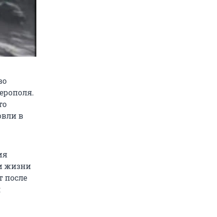
во
ерополя.
то
овли в
ия
ки жизни
т после
л