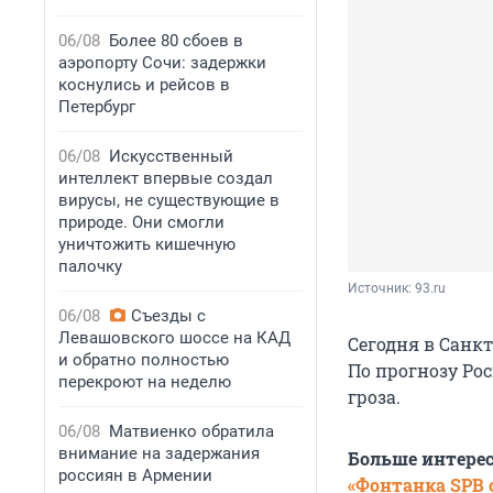
06/08
Более 80 сбоев в
аэропорту Сочи: задержки
коснулись и рейсов в
Петербург
06/08
Искусственный
интеллект впервые создал
вирусы, не существующие в
природе. Они смогли
уничтожить кишечную
палочку
Источник: 
93.ru
06/08
Съезды с
Левашовского шоссе на КАД
Сегодня в Санк
и обратно полностью
По прогнозу Pо
перекроют на неделю
гроза.
06/08
Матвиенко обратила
внимание на задержания
Больше интере
россиян в Армении
«Фонтанка SPB o