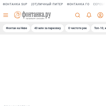
ФОНТАНКА SUP
(ОТ)ЛИЧНЫЙ ПИТЕР
ФОНТАНКА ГО
СЕРЕБР
Фонтан на Неве
40 млн за парковку
О чистоте рек
Топ-10, 