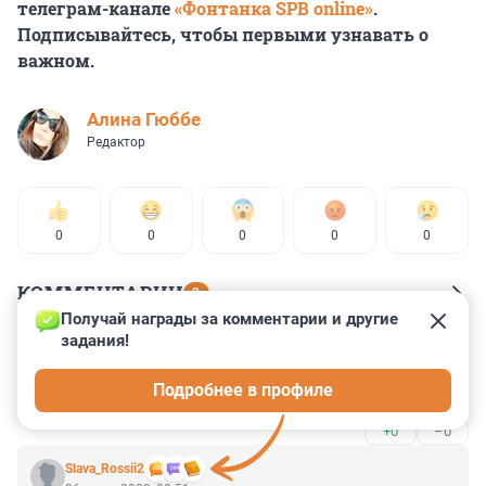
телеграм-канале
«Фонтанка SPB online»
.
Подписывайтесь, чтобы первыми узнавать о
важном.
Алина Гюббе
Редактор
0
0
0
0
0
КОММЕНТАРИИ
2
Получай награды за комментарии и другие 
задания!
Гость
26 июня 2023, 10:26
Подробнее в профиле
Когда делать нечего ?
+0
–0
Slava_Rossii2