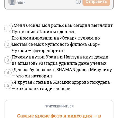
Отправить
Войти
«Меня бесила моя роль»: как сегодня выглядит
1
Пуговка из «Папиных дочек»
Его номинировали на «Оскар»: гуляем по
2
местам съемок культового фильма «Вор»
Чухрая — фоторепортаж
Почему внутри Урана и Нептуна идут дожди
3
из алмазов? Разгадка удивила даже ученых
«Дед разбушевался»: SHAMAN довел Мизулину
4
— что он натворил
«Я крутая»: певица Жасмин здорово похудела
5
— как она выглядит теперь
ПРИСОЕДИНИТЬСЯ
Самые яркие фото и видео дня — в