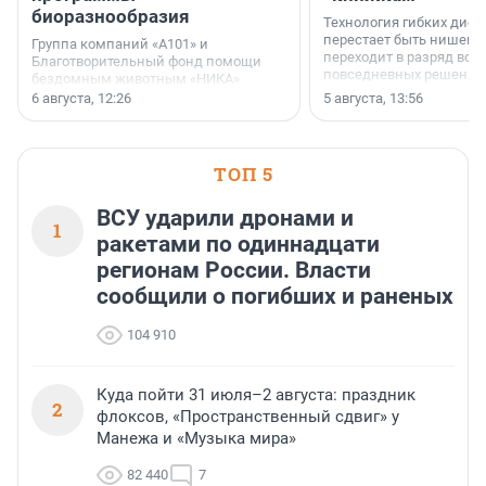
биоразнообразия
Технология гибких дисп
перестает быть нишевы
Группа компаний «А101» и
переходит в разряд вос
Благотворительный фонд помощи
повседневных решений
бездомным животным «НИКА»
заключили соглашение о
6 августа, 12:26
5 августа, 13:56
стратегическом сотрудничестве.
ТОП 5
ВСУ ударили дронами и
1
ракетами по одиннадцати
регионам России. Власти
сообщили о погибших и раненых
104 910
Куда пойти 31 июля–2 августа: праздник
2
флоксов, «Пространственный сдвиг» у
Манежа и «Музыка мира»
82 440
7