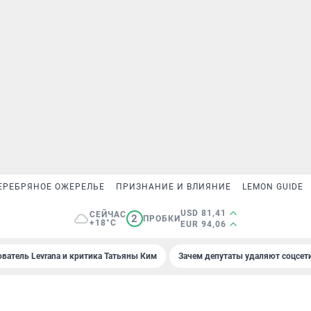
ЕРЕБРЯНОЕ ОЖЕРЕЛЬЕ
ПРИЗНАНИЕ И ВЛИЯНИЕ
LEMON GUIDE
USD 81,41
СЕЙЧАС
2
ПРОБКИ
+18°C
EUR 94,06
ователь Levrana и критика Татьяны Ким
Зачем депутаты удаляют соцсет