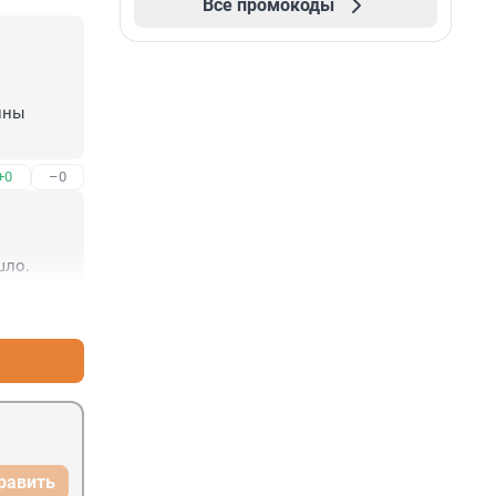
Все промокоды
ны 
+0
–0
шло.
+0
–0
равить