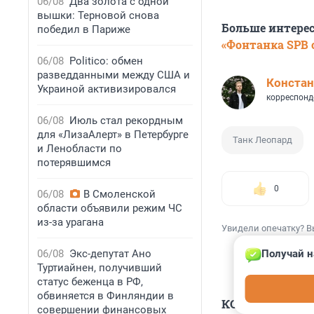
06/08
Два золота с одной
вышки: Терновой снова
Больше интере
победил в Париже
«Фонтанка SPB o
06/08
Politico: обмен
разведданными между США и
Констан
Украиной активизировался
корреспонд
06/08
Июль стал рекордным
для «ЛизаАлерт» в Петербурге
Танк Леопард
и Ленобласти по
потерявшимся
0
06/08
В Смоленской
области объявили режим ЧС
из-за урагана
Увидели опечатку? В
06/08
Экс-депутат Ано
Получай н
Туртиайнен, получивший
статус беженца в РФ,
обвиняется в Финляндии в
КОММЕНТАР
совершении финансовых