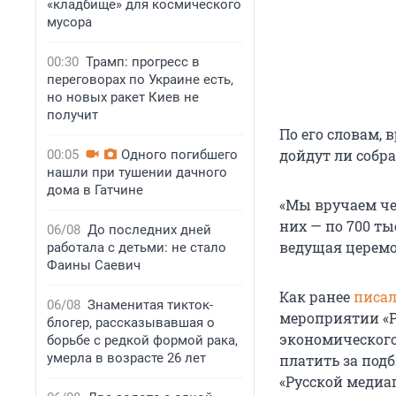
«кладбище» для космического
мусора
00:30
Трамп: прогресс в
переговорах по Украине есть,
но новых ракет Киев не
получит
По его словам, 
дойдут ли собра
00:05
Одного погибшего
нашли при тушении дачного
дома в Гатчине
«Мы вручаем че
них — по 700 т
06/08
До последних дней
ведущая церем
работала с детьми: не стало
Фаины Саевич
Как ранее
писал
06/08
Знаменитая тикток-
мероприятии «Р
блогер, рассказывавшая о
экономического
борьбе с редкой формой рака,
умерла в возрасте 26 лет
платить за под
«Русской медиа