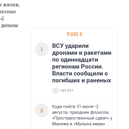
 в жизни,
Николаю
»]
, делаем
ТОП 5
ВСУ ударили
1
дронами и ракетами
по одиннадцати
регионам России.
Власти сообщили о
погибших и раненых
107 917
Куда пойти 31 июля–2
2
августа: праздник флоксов,
«Пространственный сдвиг» у
Манежа и «Музыка мира»