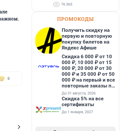
76 365
але
ПРОМОКОДЫ
 важном.
Получить скидку на
первую и повторную
покупку билетов на
Яндекс Афише
Скидка 6 000 ₽ от 10
000 ₽, 10 000 ₽ от 15
000 ₽, 20 000 ₽ от 30
000 ₽ и 35 000 ₽ от 50
0
000 ₽ на первый и все
повторные заказы по
промокоду НАБЕРИ
До 31 августа, 2026
Скидка 5% на все
сертификаты
До 1 января, 2027