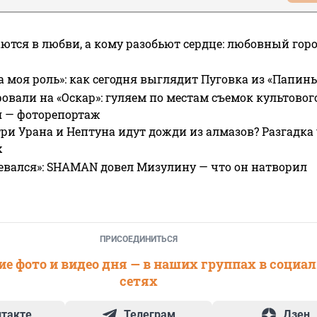
ются в любви, а кому разобьют сердце: любовный гор
а моя роль»: как сегодня выглядит Пуговка из «Папин
овали на «Оскар»: гуляем по местам съемок культово
я — фоторепортаж
ри Урана и Нептуна идут дожди из алмазов? Разгадка
х
евался»: SHAMAN довел Мизулину — что он натворил
ПРИСОЕДИНИТЬСЯ
е фото и видео дня — в наших группах в социа
сетях
нтакте
Телеграм
Дзен