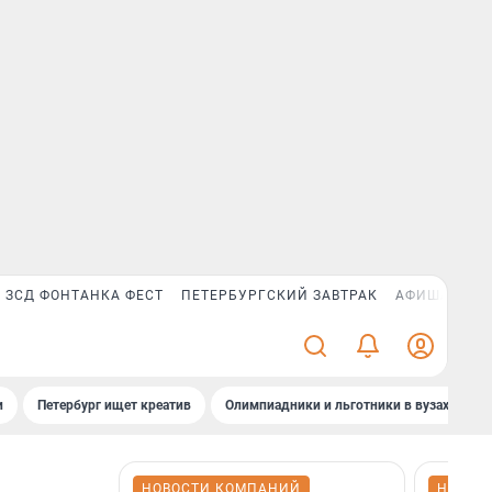
ЗСД ФОНТАНКА ФЕСТ
ПЕТЕРБУРГСКИЙ ЗАВТРАК
АФИША PLUS
и
Петербург ищет креатив
Олимпиадники и льготники в вузах СПб
НОВОСТИ КОМПАНИЙ
НОВОС