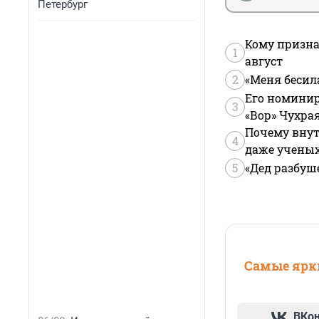
Петербург
Кому призна
1
август
2
«Меня бесил
Его номинир
3
«Вор» Чухра
Почему внут
4
даже учены
5
«Дед разбуш
Самые ярки
ВКо