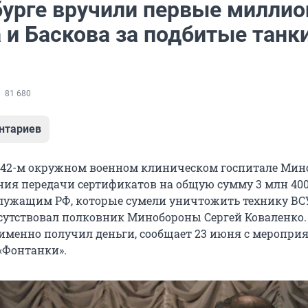
бурге вручили первые милли
 и Баскова за подбитые танк
81 680
нтариев
 442-м окружном военном клиническом госпитале Ми
ия передачи сертификатов на общую сумму 3 млн 40
лужащим РФ, которые сумели уничтожить технику ВСУ
утствовал полковник Минобороны Сергей Коваленко.
 именно получил деньги, сообщает 23 июня с меропри
«Фонтанки».