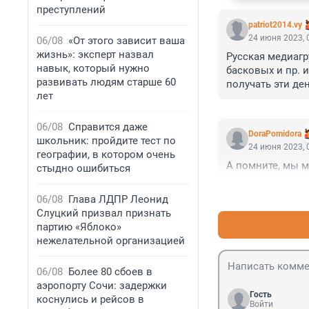
преступлений
patriot2014.vy
24 июня 2023, 
06/08
«От этого зависит ваша
жизнь»: эксперт назвал
Русская медиагр
навык, который нужно
басковых и пр. 
развивать людям старше 60
получать эти де
лет
06/08
Справится даже
DoraPomidora
школьник: пройдите тест по
24 июня 2023, 
географии, в котором очень
А помните, мы м
стыдно ошибиться
06/08
Глава ЛДПР Леонид
Слуцкий призвал признать
партию «Яблоко»
нежелательной организацией
06/08
Более 80 сбоев в
аэропорту Сочи: задержки
Гость
коснулись и рейсов в
Войти