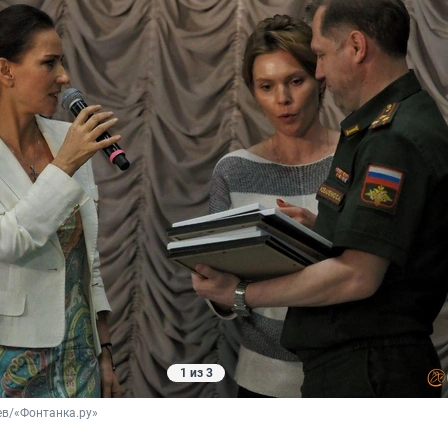
1 из 3
ев/«Фонтанка.ру»