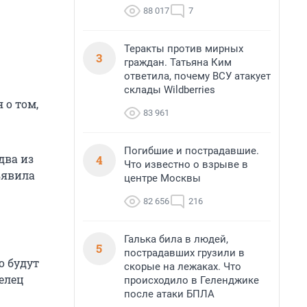
88 017
7
Теракты против мирных
3
граждан. Татьяна Ким
ответила, почему ВСУ атакует
склады Wildberries
 о том,
83 961
Погибшие и пострадавшие.
два из
4
Что известно о взрыве в
ъявила
центре Москвы
82 656
216
Галька била в людей,
5
пострадавших грузили в
о будут
скорые на лежаках. Что
елец
происходило в Геленджике
после атаки БПЛА