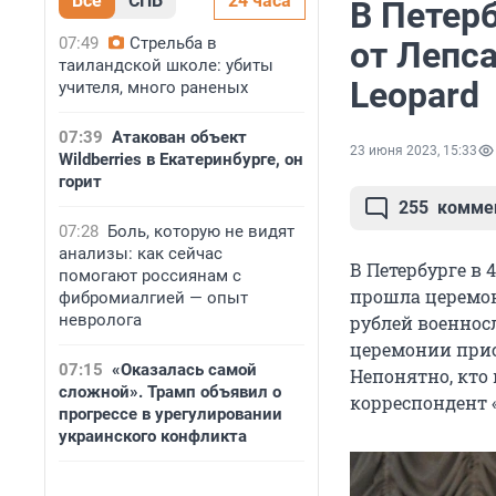
Все
СПБ
24 часа
В Петер
07:49
Стрельба в
от Лепса
таиландской школе: убиты
Leopard
учителя, много раненых
07:39
Атакован объект
23 июня 2023, 15:33
Wildberries в Екатеринбурге, он
горит
255
комме
07:28
Боль, которую не видят
анализы: как сейчас
В Петербурге в
помогают россиянам с
прошла церемон
фибромиалгией — опыт
невролога
рублей военнос
церемонии прис
07:15
«Оказалась самой
Непонятно, кто
сложной». Трамп объявил о
корреспондент 
прогрессе в урегулировании
украинского конфликта