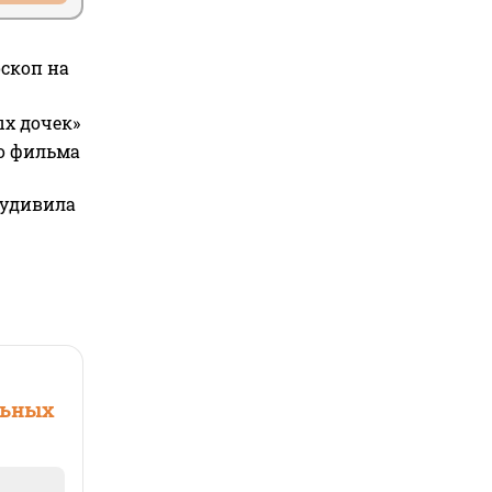
оскоп на
ых дочек»
го фильма
 удивила
льных