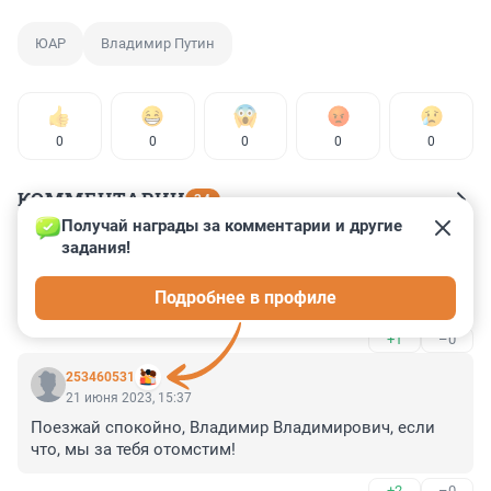
ЮАР
Владимир Путин
0
0
0
0
0
КОММЕНТАРИИ
34
Получай награды за комментарии и другие 
задания!
Гость
21 июня 2023, 20:28
Подробнее в профиле
А попробуй-ка моего меньшого брата! (с)
+1
–0
253460531
21 июня 2023, 15:37
Поезжай спокойно, Владимир Владимирович, если 
что, мы за тебя отомстим!
+2
–0