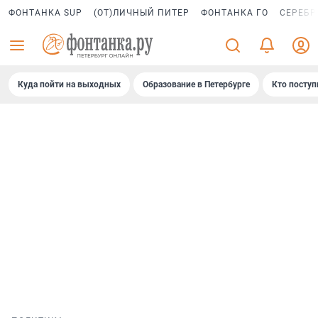
ФОНТАНКА SUP
(ОТ)ЛИЧНЫЙ ПИТЕР
ФОНТАНКА ГО
СЕРЕБР
Куда пойти на выходных
Образование в Петербурге
Кто поступ