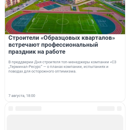
Строители «Образцовых кварталов»
встречают профессиональный
праздник на работе
В преддверии Дня строителя топ-менеджеры компании «СЗ
„Терминал-Ресурс“ — о планах компании, испытаниях и
поводах для осторожного оптимизма.
7 августа, 18:00