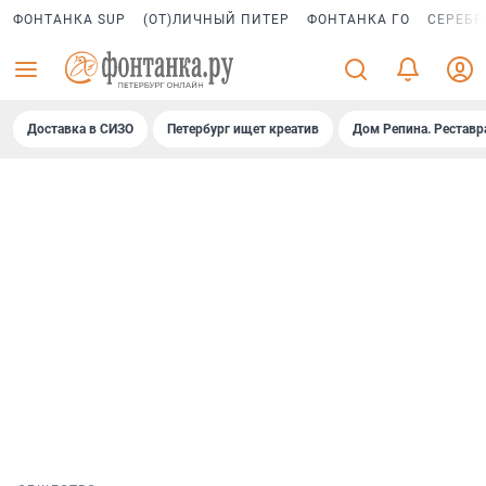
ФОНТАНКА SUP
(ОТ)ЛИЧНЫЙ ПИТЕР
ФОНТАНКА ГО
СЕРЕБР
Доставка в СИЗО
Петербург ищет креатив
Дом Репина. Реставр