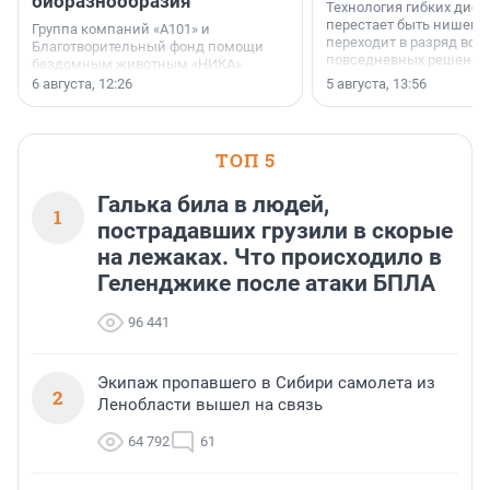
биоразнообразия
Технология гибких дисп
перестает быть нишевы
Группа компаний «А101» и
переходит в разряд вос
Благотворительный фонд помощи
повседневных решений
бездомным животным «НИКА»
заключили соглашение о
6 августа, 12:26
5 августа, 13:56
стратегическом сотрудничестве.
ТОП 5
Галька била в людей,
1
пострадавших грузили в скорые
на лежаках. Что происходило в
Геленджике после атаки БПЛА
96 441
Экипаж пропавшего в Сибири самолета из
2
Ленобласти вышел на связь
64 792
61