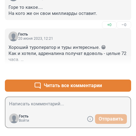
Горе то какое....

На кого же он свои миллиарды оставит.
+0
–0
Гость
20 июня 2023, 12:21
Хороший туроператор и туры интересные. 😁

Как и хотели, адреналина получат вдоволь - целые 72 
часа. 

Под водой произошла битва титанов (ТИТАН с 
+0
–0
ТИТАНиком).

Зато погибнет, как миллиардер - на настоящем 
Титанике.

Читать все комментарии
P.S. Но может ещё всплывут, не утонут.

(Ещё как вариант, родственники 

 специально подстроили или самое близкое 
окружение).
Гость
Отправить
Войти