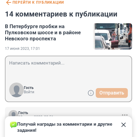
ПЕРЕЙТИ К ПУБЛИКАЦИИ
14 комментариев к публикации
В Петербурге пробки на
Пулковском шоссе и в районе
Невского проспекта
17 июня 2023, 17:01
Гость
Войти
Отправить
Гость
19 июня 2023, 08:51
Получай награды за комментарии и другие 
Питер не является столицей и не должен выполнять 
задания!
ее функций. Пускай, столица Москва богатеет, растет, 