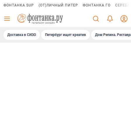
ФОНТАНКА SUP
(ОТ)ЛИЧНЫЙ ПИТЕР
ФОНТАНКА ГО
СЕРЕБР
Доставка в СИЗО
Петербург ищет креатив
Дом Репина. Реставр