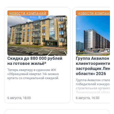
НОВОСТИ КОМПАНИЙ
НОВОСТИ КОМПАНИ
Скидка до 880 000 рублей
Группа Аквилон 
на готовое жильё*
клиентоориентир
застройщик Лени
Теперь квартиру в сданном ЖК
области» 2026
«Образцовый квартал 14» можно
купить со специальной скидкой.
Группа Аквилон стала 
победителей конкурса 
строительная организа
Ленинградской области 
номинации «Самый
6 августа, 18:00
6 августа, 16:50
клиентоориентированн
застройщик Ленинград
области».