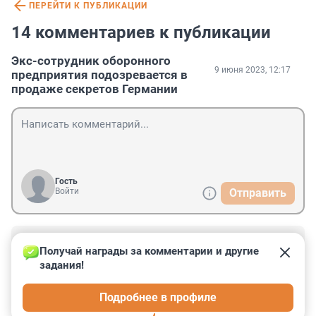
ПЕРЕЙТИ К ПУБЛИКАЦИИ
14 комментариев к публикации
Экс-сотрудник оборонного
9 июня 2023, 12:17
предприятия подозревается в
продаже секретов Германии
Гость
Войти
Отправить
Гость
9 июня 2023, 23:04
Получай награды за комментарии и другие 
задания!
Передавал сведения о нарушениях трудового 
законодательства...что ещё ценного рядовой и 
Подробнее в профиле
бывший сотрудник может рассказать