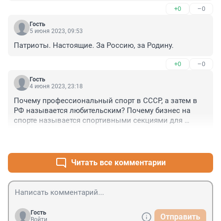
+0
–0
Гость
5 июня 2023, 09:53
Патриоты. Настоящие. За Россию, за Родину.
+0
–0
Гость
4 июня 2023, 23:18
Почему профессиональный спорт в СССР, а затем в 
РФ называется любительским? Почему бизнес на 
спорте называется спортивными секциями для 
школьников? Тренеры бизнесмены (президенты 
+2
–0
клубов, а не рядовые тренеры) заняты торговлей и 
прокручиванием спонсорских денег. Люди развивают 
свои карманы.
Читать все комментарии
Гость
Отправить
Войти