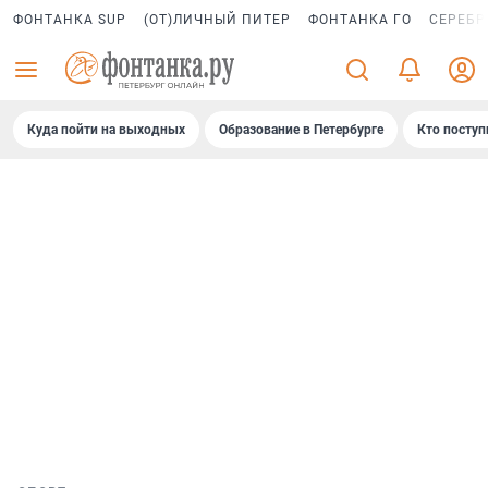
ФОНТАНКА SUP
(ОТ)ЛИЧНЫЙ ПИТЕР
ФОНТАНКА ГО
СЕРЕБР
Куда пойти на выходных
Образование в Петербурге
Кто поступ