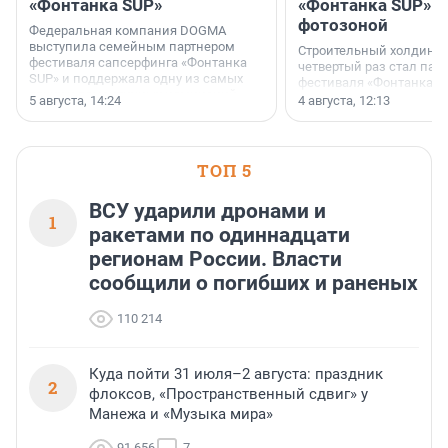
«Фонтанка SUP»
«Фонтанка SUP» я
фотозоной
Федеральная компания DOGMA
выступила семейным партнером
Строительный холдинг 
фестиваля сапсерфинга «Фонтанка
четвертый раз стал пар
SUP» и поддержала одну из самых
фестиваля «Фонтанка S
ярких и романтичных номинаций —
раз компания стремится
5 августа, 14:24
4 августа, 12:13
«SUP-свадьба».
привезти корпоративну
и подарить настоящий 
посетителям фестиваля
необычной фотозоне.
ТОП 5
ВСУ ударили дронами и
1
ракетами по одиннадцати
регионам России. Власти
сообщили о погибших и раненых
110 214
Куда пойти 31 июля–2 августа: праздник
2
флоксов, «Пространственный сдвиг» у
Манежа и «Музыка мира»
91 656
7