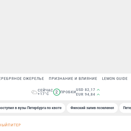
ЕРЕБРЯНОЕ ОЖЕРЕЛЬЕ
ПРИЗНАНИЕ И ВЛИЯНИЕ
LEMON GUIDE
USD 82,17
СЕЙЧАС
2
ПРОБКИ
+17°C
EUR 94,84
поступил в вузы Петербурга по квоте
Финский залив позеленел
Пете
НЫЙПИТЕР