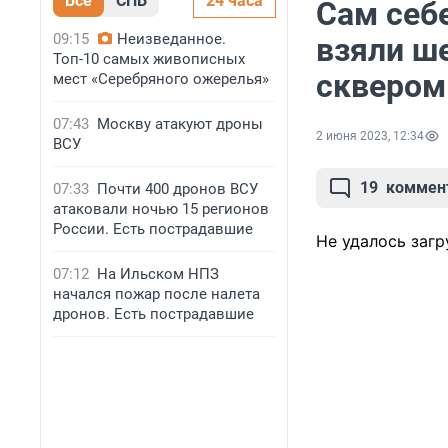
Все
СПБ
24 часа
Сам себ
09:15
Неизведанное.
взяли ш
Топ-10 самых живописных
сквером
мест «Серебряного ожерелья»
07:43
Москву атакуют дроны
2 июня 2023, 12:34
ВСУ
19
коммен
07:33
Почти 400 дронов ВСУ
атаковали ночью 15 регионов
России. Есть пострадавшие
Не удалось загр
07:12
На Ильском НПЗ
начался пожар после налета
дронов. Есть пострадавшие