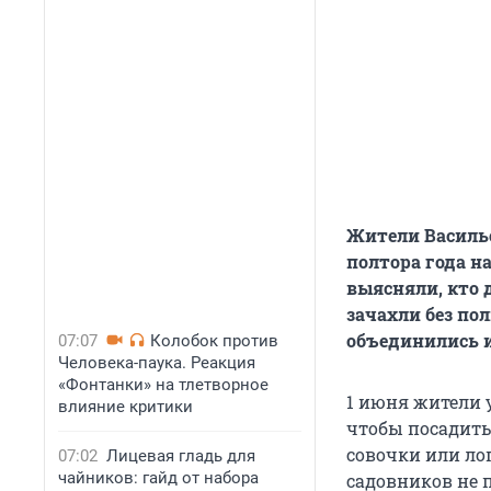
Жители Василье
полтора года н
выясняли, кто 
зачахли без по
объединились и
07:07
Колобок против
Человека-паука. Реакция
«Фонтанки» на тлетворное
1 июня жители 
влияние критики
чтобы посадить
совочки или лоп
07:02
Лицевая гладь для
чайников: гайд от набора
садовников не п