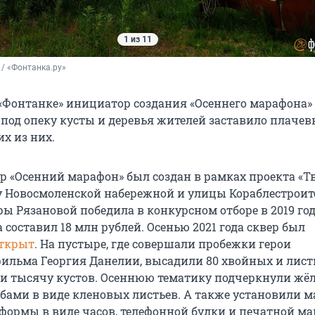
1 из 11
/ «Фонтанка.ру»
 «Фонтанке» инициатор создания «Осеннего марафона»
 под опеку кусты и деревья жителей заставило плачев
х из них.
р «Осенний марафон» был создан в рамках проекта «Т
у Новосмоленской набережной и улицы Кораблестроит
ы Рязановой победила в конкурсном отборе в 2019 год
составил 18 млн рублей. Осенью 2021 года сквер был
открыт
. На пустыре, где совершали пробежки герои
ильма Георгия Данелии, высадили 80 хвойных и лис
ти тысячу кустов. Осеннюю тематику подчеркнули жё
бами в виде кленовых листьев. А также установили 
формы в виде часов, телефонной будки и печатной м