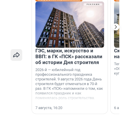
ГЭС, марки, искусство и
Скидка
ВВП: в ГК «ПСК» рассказали
на гот
об истории Дня строителя
Теперь к
«Образцо
2026-й — юбилейный год
купить с
профессионального праздника
строителей. 9 августа 2026 года День
строителя будет отмечаться в 70-й
раз. В ГК «ПСК» напомнили о том, как
появился праздник и как
поменялась роль строительства.
7 августа, 16:20
6 августа,