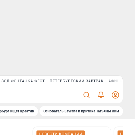
ЗСД ФОНТАНКА ФЕСТ
ПЕТЕРБУРГСКИЙ ЗАВТРАК
АФИША PLUS
рбург ищет креатив
Основатель Levrana и критика Татьяны Ким
Зач
НОВОСТИ КОМПАНИЙ
НОВОС