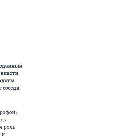
озданный
 власти
 кусты
е соседи
рафон»,
ить
я роль
 и