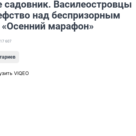
е садовник. Василеостровцы
ефство над беспризорным
 «Осенний марафон»
17 607
тариев
узить VIQEO