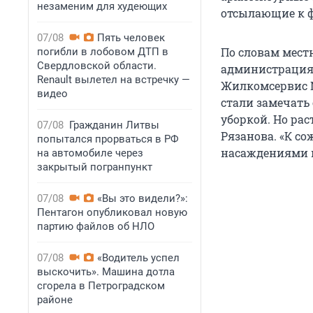
незаменим для худеющих
отсылающие к 
07/08
Пять человек
По словам мест
погибли в лобовом ДТП в
Свердловской области.
администрация 
Renault вылетел на встречку —
Жилкомсервис №
видео
стали замечать
уборкой. Но рас
07/08
Гражданин Литвы
Рязанова. «К с
попытался прорваться в РФ
насаждениями и
на автомобиле через
закрытый погранпункт
07/08
«Вы это видели?»:
Пентагон опубликовал новую
партию файлов об НЛО
07/08
«Водитель успел
выскочить». Машина дотла
сгорела в Петроградском
районе