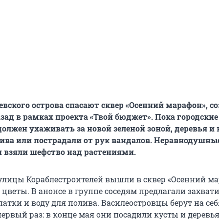
вского острова спасают сквер «Осенний марафон», с
азад в рамках проекта «Твой бюджет». Пока городские
должен ухаживать за новой зеленой зоной, деревья и
лива или пострадали от рук вандалов. Неравнодушны
 взяли шефство над растениями.
улицы Кораблестроителей вышли в сквер «Осенний ма
 цветы. В анонсе в группе соседям предлагали захват
атки и воду для полива. Василеостровцы берут на себ
ервый раз: в конце мая они посадили кусты и деревья