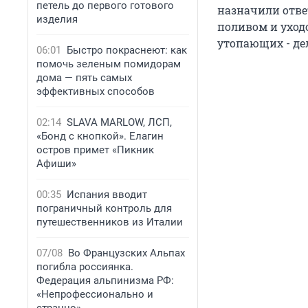
петель до первого готового
назначили отве
изделия
поливом и уходо
утопающих - дел
06:01
Быстро покраснеют: как
помочь зеленым помидорам
дома — пять самых
эффективных способов
02:14
SLAVA MARLOW, ЛСП,
«Бонд с кнопкой». Елагин
остров примет «Пикник
Афиши»
00:35
Испания вводит
пограничный контроль для
путешественников из Италии
07/08
Во Французских Альпах
погибла россиянка.
Федерация альпинизма РФ:
«Непрофессионально и