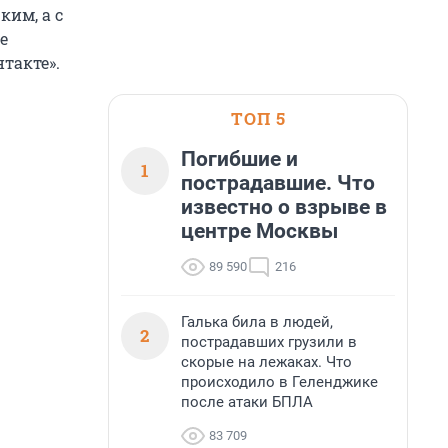
ким, а с
е
такте».
ТОП 5
Погибшие и
1
пострадавшие. Что
известно о взрыве в
центре Москвы
89 590
216
Галька била в людей,
2
пострадавших грузили в
скорые на лежаках. Что
происходило в Геленджике
после атаки БПЛА
83 709