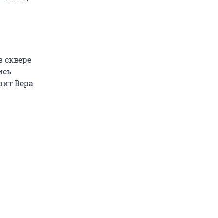
в сквере
ись
рит Вера