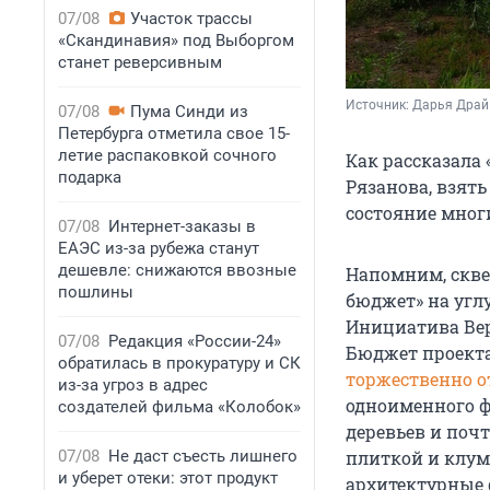
07/08
Участок трассы
«Скандинавия» под Выборгом
станет реверсивным
Источник: 
Дарья Драй 
07/08
Пума Синди из
Петербурга отметила свое 15-
летие распаковкой сочного
Как рассказала
подарка
Рязанова, взять
состояние многи
07/08
Интернет-заказы в
ЕАЭС из-за рубежа станут
дешевле: снижаются ввозные
Напомним, скве
пошлины
бюджет» на угл
Инициатива Вер
07/08
Редакция «России-24»
Бюджет проекта 
обратилась в прокуратуру и СК
торжественно 
из-за угроз в адрес
одноименного ф
создателей фильма «Колобок»
деревьев и поч
07/08
Не даст съесть лишнего
плиткой и клум
и уберет отеки: этот продукт
архитектурные 