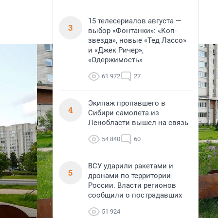
15 телесериалов августа —
3
выбор «Фонтанки»: «Коп-
звезда», новые «Тед Лассо»
и «Джек Ричер»,
«Одержимость»
61 972
27
Экипаж пропавшего в
4
Сибири самолета из
Ленобласти вышел на связь
54 840
60
ВСУ ударили ракетами и
5
дронами по территории
России. Власти регионов
сообщили о пострадавших
51 924