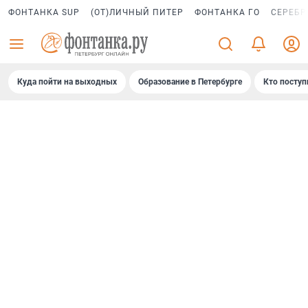
ФОНТАНКА SUP
(ОТ)ЛИЧНЫЙ ПИТЕР
ФОНТАНКА ГО
СЕРЕБР
Куда пойти на выходных
Образование в Петербурге
Кто поступ