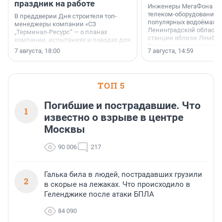
праздник на работе
Инженеры МегаФона ус
телеком-оборудование 
В преддверии Дня строителя топ-
популярных водоёмах
менеджеры компании «СЗ
Ленинградской области
„Терминал-Ресурс“ — о планах
станции вблизи Лембол
компании, испытаниях и поводах для
Раздолинского озёр, а 
осторожного оптимизма.
7 августа, 18:00
7 августа, 14:59
недалеко от Большого Т
водопада.
ТОП 5
Погибшие и пострадавшие. Что
1
известно о взрыве в центре
Москвы
90 006
217
Галька била в людей, пострадавших грузили
2
в скорые на лежаках. Что происходило в
Геленджике после атаки БПЛА
84 090