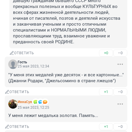
давшую гражданам бывшего СССР много 
прекрасных полезных и вообще КУЛЬТУРНЫХ во 
всех сферах жизненной деятельности людей, 
нчиная от писателей, поэтов и деятелей искусства 
и заканчивая учеными и просто отличными 
специалистами и НОРМАЛЬНЫМИ ЛЮДМИ, 
прославляющими труд, взаимное уважение и 
преданность своей РОДИНЕ.
+0
–0
ОТВЕТИТЬ
Гость
25 мая 2023, 12:34
"У меня этих медалей уже десяток - и все картонные..."

(Джанни Родари, "Джельсомино в стране лжецов")
+1
–0
ОТВЕТИТЬ
ИннаСув
25 мая 2023, 12:25
У меня лежит медалька золотая. Память...
+1
–0
ОТВЕТИТЬ