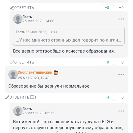
+0
–0
ОТВЕТИТЬ
Гость
25 мая 2023, 14:08
Гость
25 мая 2023, 13:33
...У нас министр странных дел говорит по-английски с жутким акцентом. И "сами знаете, кто" - то же самое по-немецки, хотя долго жил там. У М.Захаровой (она же - Манька-Декларация), правда, английский хороший.
Все верно этотвообще о качестве образования.
+0
–0
ОТВЕТИТЬ
Инопланетянинский
25 мая 2023, 12:40
Образование бы вернули нормальное.
+4
–0
ОТВЕТИТЬ
1
Гость
26 мая 2023, 05:12
Вот именно! Пора заканчивать эту дурь с ЕГЭ и 
вернуть старую проверенную систему образования, 