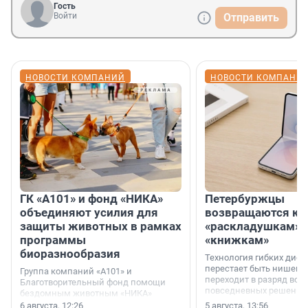
Гость
Войти
Отправить
НОВОСТИ КОМПАНИЙ
НОВОСТИ КОМПАНИ
ГК «А101» и фонд «НИКА»
Петербуржцы
объединяют усилия для
возвращаются к
защиты животных в рамках
«раскладушкам» 
программы
«книжкам»
биоразнообразия
Технология гибких дисп
перестает быть нишевы
Группа компаний «А101» и
переходит в разряд вос
Благотворительный фонд помощи
повседневных решений
бездомным животным «НИКА»
заключили соглашение о
6 августа, 12:26
5 августа, 13:56