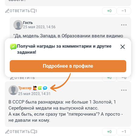
+0
–1
ОТВЕТИТЬ
1
Гость
25 мая 2023, 14:56
"Да, модель Запада, в Образовании ввели видимо 
для того, чтобы дети, сидящих в "оив" получили 
Получай награды за комментарии и другие 
натянутые "золотые медали" и отправились 
задания!
перенимать опыт, за гос.счёт, а вернувшись изза 
границы стали знатными топ-менеджерами и 
Подробнее в профиле
руководителями монополий, рядом с родителями "?
+0
–0
ОТВЕТИТЬ
Трассер
25 мая 2023, 14:31
В СССР была разнарядка: не больше 1 Золотой, 1 
Серебряной медали на выпускной класс. 

А как быть, если сразу три "пятерочника"? А просто - 
не давали ни кому.
+0
–1
ОТВЕТИТЬ
3