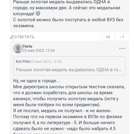
Раньше золотая медаль выдавалась ОДНА в 
городе, ну максимум две. А сейчас это медальная 
клоунада! 😾

С золотой можно было поступать в любой ВУЗ без 
экзамена.
+3
–1
ОТВЕТИТЬ
Гость
25 мая 2023, 13:24
Kot Piter
25 мая 2023, 12:40
Раньше золотая медаль выдавалась ОДНА в городе, ну максимум две. А сейчас это медальная клоунада! 😾 С золотой можно было поступать в любой ВУЗ без экзамена.
Ну, не одна в городе...

Мне директриса школы открытым текстом сказала, 
что я должен поработать для школы за время 
каникул, чтобы получить золотую медаль (хотя у 
меня были пятёрки по всем предметам).

Я её послал, медаль не получил - и не жалею.

Потому что на первом экзамене в ВУЗе по физике 
получил 4, а по литературе - 5. И больше ничего 
сдавать было не нужно - надо было набрать 4.5 