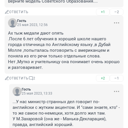
Верните модель Советского Образования....
+1
–2
ОТВЕТИТЬ
Гость
25 мая 2023, 12:56
Ах тыж медали дают опять 

.После 6 лет обучения в хорошей школе нашего 
города отличница по Английскому языку ,в Дубай 
Молле ,попыталась поговорить с американцем и 
поняла из его речи только отдельные слова.

Нет ,Мутко и учительницу она понимает очень хорошо 
и разговаривает.
+2
–1
ОТВЕТИТЬ
2
Гость
25 мая 2023, 13:33
...У нас министр странных дел говорит по-
английски с жутким акцентом. И "сами знаете, кто" - 
то же самое по-немецки, хотя долго жил там.

У М.Захаровой (она же - Манька-Декларация), 
правда, английский хороший.