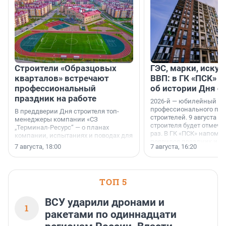
Строители «Образцовых
ГЭС, марки, искус
кварталов» встречают
ВВП: в ГК «ПСК» р
профессиональный
об истории Дня с
праздник на работе
2026-й — юбилейный го
профессионального пр
В преддверии Дня строителя топ-
строителей. 9 августа 2
менеджеры компании «СЗ
строителя будет отмечат
„Терминал-Ресурс“ — о планах
раз. В ГК «ПСК» напомни
компании, испытаниях и поводах для
появился праздник и к
осторожного оптимизма.
7 августа, 18:00
7 августа, 16:20
поменялась роль строит
ТОП 5
ВСУ ударили дронами и
1
ракетами по одиннадцати