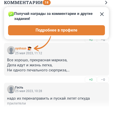
КОММЕНТАРИИ
18
Получай награды за комментарии и другие 
Гость
25 мая 2023, 14:03
задания!
Сбили, каждому надавали по морде, а потом и 
Подробнее в профиле
перехватили.
+0
–0
syshsun
25 мая 2023, 11:12
Все хорошо, прекрасная маркиза,

Дела идут и жизнь легка,

Ни одного печального сюрприза,

За исключением пустяка:(с)

+0
–0
Ну и дальше,по тексту.
Гость
25 мая 2023, 10:28
надо их перенаправить и пускай летят откуда 
прилетели
+0
–0