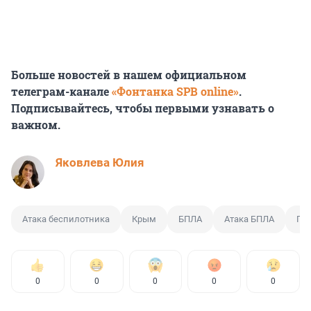
Больше новостей в нашем официальном
телеграм-канале
«Фонтанка SPB online»
.
Подписывайтесь, чтобы первыми узнавать о
важном.
Яковлева Юлия
Атака беспилотника
Крым
БПЛА
Атака БПЛА
Пе
0
0
0
0
0