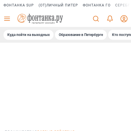
ФОНТАНКА SUP
(ОТ)ЛИЧНЫЙ ПИТЕР
ФОНТАНКА ГО
СЕРЕБР
Куда пойти на выходных
Образование в Петербурге
Кто поступ