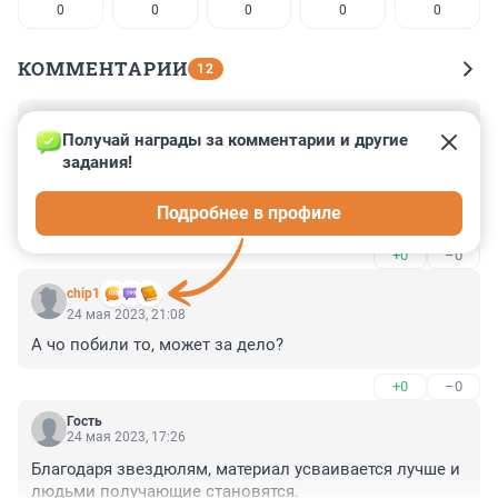
0
0
0
0
0
КОММЕНТАРИИ
12
Гость
27 мая 2023, 03:27
Получай награды за комментарии и другие 
задания!
Физическое наказание ребенка - признак бессилия, 
некомпетентности и несостоятельности взрослого, 
Подробнее в профиле
прежде всего педагога. Физическое наказание 
"воспитывает" только покорность страхом, или 
+0
–0
жестокость, подлость, нигилизм и т.п.
chip1
24 мая 2023, 21:08
А чо побили то, может за дело?
+0
–0
Гость
24 мая 2023, 17:26
Благодаря звездюлям, материал усваивается лучше и 
людьми получающие становятся.