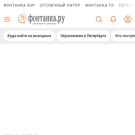
ФОНТАНКА SUP
(ОТ)ЛИЧНЫЙ ПИТЕР
ФОНТАНКА ГО
СЕРЕБР
Куда пойти на выходных
Образование в Петербурге
Кто поступ