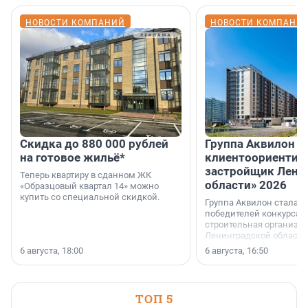
НОВОСТИ КОМПАНИЙ
НОВОСТИ КОМПАНИ
Скидка до 880 000 рублей
Группа Аквилон 
на готовое жильё*
клиентоориентир
застройщик Лени
Теперь квартиру в сданном ЖК
области» 2026
«Образцовый квартал 14» можно
купить со специальной скидкой.
Группа Аквилон стала 
победителей конкурса 
строительная организа
Ленинградской области 
номинации «Самый
6 августа, 18:00
6 августа, 16:50
клиентоориентированн
застройщик Ленинград
области».
ТОП 5