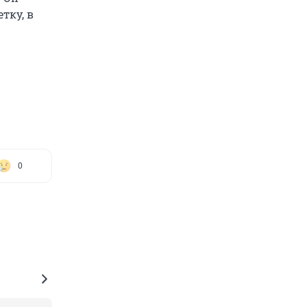
тку, в
0