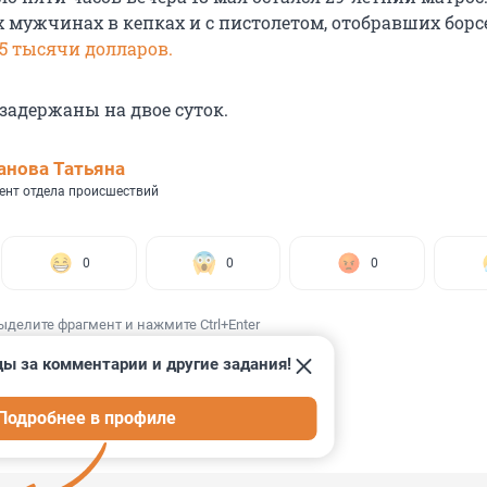
х мужчинах в кепках и с пистолетом, отобравших борсе
,5 тысячи долларов.
задержаны на двое суток.
нова Татьяна
ент отдела происшествий
0
0
0
ыделите фрагмент и нажмите Ctrl+Enter
ды за комментарии и другие задания!
Подробнее в профиле
ИИ
80