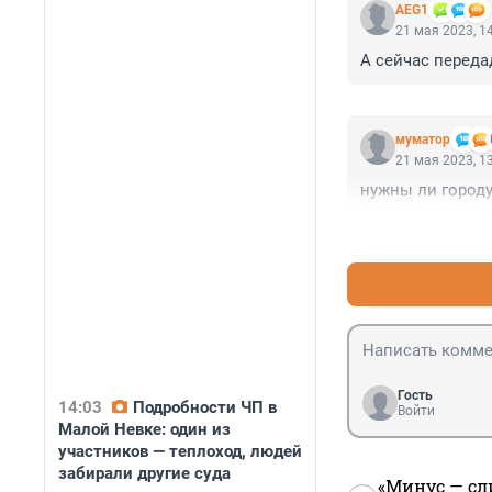
AEG1
21 мая 2023, 1
А сейчас передад
муматор
21 мая 2023, 1
нужны ли городу 
Гость
14:03
Подробности ЧП в
Войти
Малой Невке: один из
участников — теплоход, людей
забирали другие суда
«Минус — сл