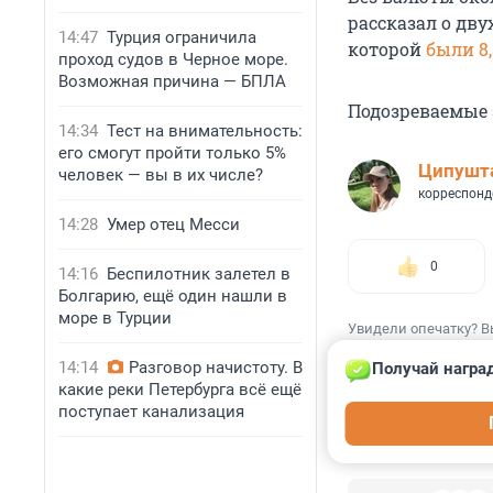
рассказал о дву
14:47
Турция ограничила
которой
были 8
проход судов в Черное море.
Возможная причина — БПЛА
Подозреваемые 
14:34
Тест на внимательность:
его смогут пройти только 5%
Ципушта
человек — вы в их числе?
корреспонд
14:28
Умер отец Месси
0
14:16
Беспилотник залетел в
Болгарию, ещё один нашли в
море в Турции
Увидели опечатку? В
14:14
Разговор начистоту. В
Получай награ
какие реки Петербурга всё ещё
поступает канализация
КОММЕНТАР