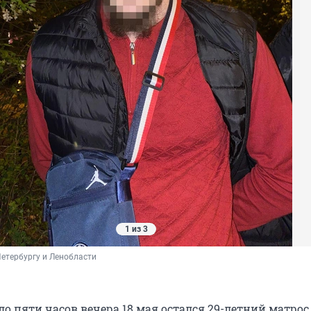
1 из 3
етербургу и Ленобласти
о пяти часов вечера 18 мая остался 29-летний матрос