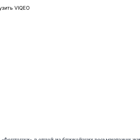
узить VIQEO
«Фонтанки», в одной из ближайших восьмиэтажек жи