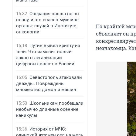
мало газа
16:32
Операция пошла не по
плану, и это спасло мужчине
органы: случай в Институте
По крайней мере
онкологии
объясняет он п
конкретизирует
16:18
Путин вывел крипту из
незнакомца. Как
тени. Что изменит новый
закон о легализации
цифровых валют в России
16:05
Севастополь атаковали
дважды. Повреждены
множество домов и машин
15:50
Школьникам пообещали
необычно длинные осенние
каникулы
15:36
История от МЧС:
одинокий яхтсмен сел на мель