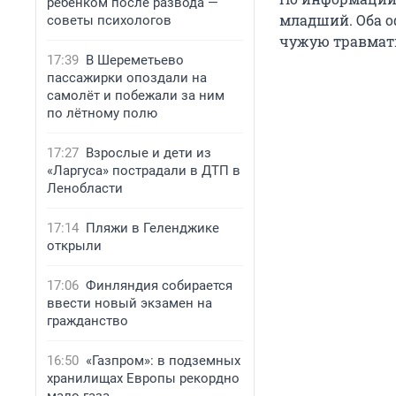
ребенком после развода —
младший. Оба о
советы психологов
чужую травмати
17:39
В Шереметьево
пассажирки опоздали на
самолёт и побежали за ним
по лётному полю
17:27
Взрослые и дети из
«Ларгуса» пострадали в ДТП в
Ленобласти
17:14
Пляжи в Геленджике
открыли
17:06
Финляндия собирается
ввести новый экзамен на
гражданство
16:50
«Газпром»: в подземных
хранилищах Европы рекордно