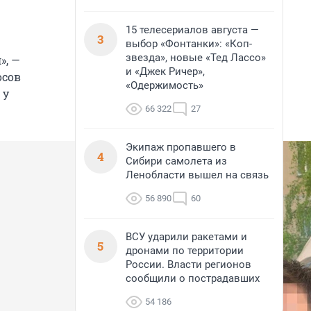
15 телесериалов августа —
3
выбор «Фонтанки»: «Коп-
звезда», новые «Тед Лассо»
», —
и «Джек Ричер»,
осов
«Одержимость»
 у
66 322
27
Экипаж пропавшего в
4
Сибири самолета из
Ленобласти вышел на связь
56 890
60
ВСУ ударили ракетами и
5
дронами по территории
России. Власти регионов
сообщили о пострадавших
54 186