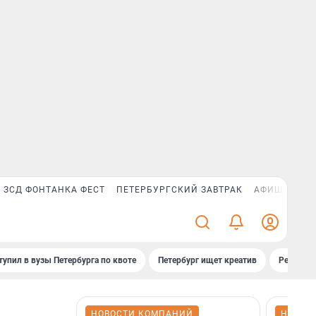
ЗСД ФОНТАНКА ФЕСТ
ПЕТЕРБУРГСКИЙ ЗАВТРАК
АФИША PLUS
тупил в вузы Петербурга по квоте
Петербург ищет креатив
Рейтинги
НОВОСТИ КОМПАНИЙ
НОВОС