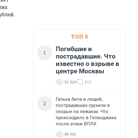
них
ублей.
ТОП 5
Погибшие и
1
пострадавшие. Что
известно о взрыве в
центре Москвы
92 524
217
Галька била в людей,
2
пострадавших грузили в
скорые на лежаках. Что
происходило в Геленджике
после атаки БПЛА
86 342