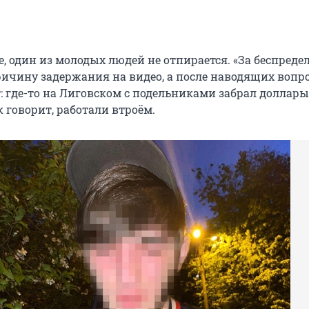
, один из молодых людей не отпирается. «За беспредел
ричину задержания на видео, а после наводящих вопр
: где-то на Лиговском с подельниками забрал доллары
 говорит, работали втроём.