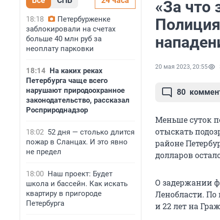
Все
СПБ
24 часа
«За что 
18:18
Петербурженке
Полиция
заблокировали на счетах
нападен
больше 40 млн руб за
неоплату парковки
20 мая 2023, 20:55
18:14
На каких реках
Петербурга чаще всего
нарушают природоохранное
80
коммен
законодательство, рассказал
Росприроднадзор
Меньше суток п
отыскать подоз
18:02
52 дня — столько длится
пожар в Сланцах. И это явно
районе Петербу
не предел
долларов остало
18:00
Наш проект: Будет
О задержании ф
школа и бассейн. Как искать
квартиру в пригороде
Ленобласти. По
Петербурга
и 22 лет на Гра