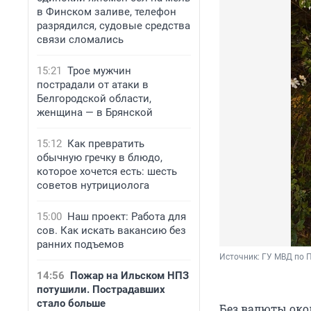
в Финском заливе, телефон
разрядился, судовые средства
связи сломались
15:21
Трое мужчин
пострадали от атаки в
Белгородской области,
женщина — в Брянской
15:12
Как превратить
обычную гречку в блюдо,
которое хочется есть: шесть
советов нутрициолога
15:00
Наш проект: Работа для
сов. Как искать вакансию без
ранних подъемов
Источник: 
ГУ МВД по П
14:56
Пожар на Ильском НПЗ
потушили. Пострадавших
стало больше
Без валюты окол