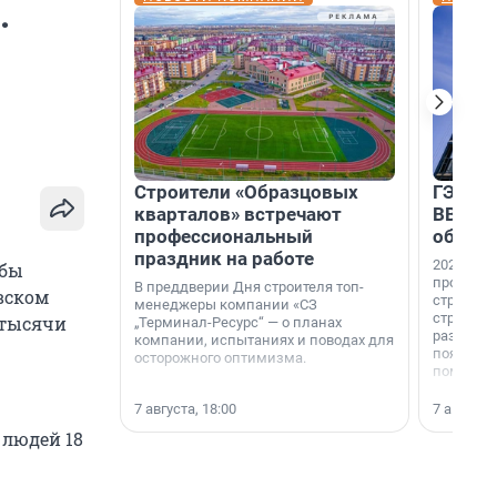
.
Строители «Образцовых
ГЭС, м
кварталов» встречают
ВВП: в
профессиональный
об ист
праздник на работе
2026-й —
обы
професси
В преддверии Дня строителя топ-
вском
строителе
менеджеры компании «СЗ
строителя
 тысячи
„Терминал-Ресурс“ — о планах
раз. В ГК
компании, испытаниях и поводах для
появился
осторожного оптимизма.
поменяла
7 августа, 18:00
7 августа,
 людей 18