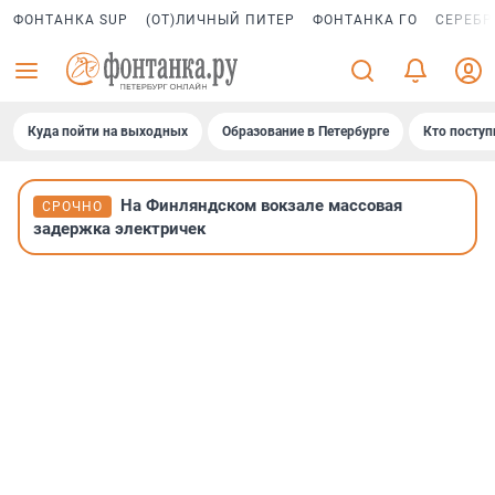
ФОНТАНКА SUP
(ОТ)ЛИЧНЫЙ ПИТЕР
ФОНТАНКА ГО
СЕРЕБР
Куда пойти на выходных
Образование в Петербурге
Кто поступ
На Финляндском вокзале массовая
СРОЧНО
задержка электричек