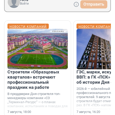
Гость
Войти
Отправить
НОВОСТИ КОМПАНИЙ
НОВОСТИ КОМПАНИ
Строители «Образцовых
ГЭС, марки, искус
кварталов» встречают
ВВП: в ГК «ПСК» р
профессиональный
об истории Дня с
праздник на работе
2026-й — юбилейный го
профессионального пр
В преддверии Дня строителя топ-
строителей. 9 августа 2
менеджеры компании «СЗ
строителя будет отмечат
„Терминал-Ресурс“ — о планах
раз. В ГК «ПСК» напомни
компании, испытаниях и поводах для
появился праздник и к
осторожного оптимизма.
7 августа, 18:00
7 августа, 16:20
поменялась роль строит