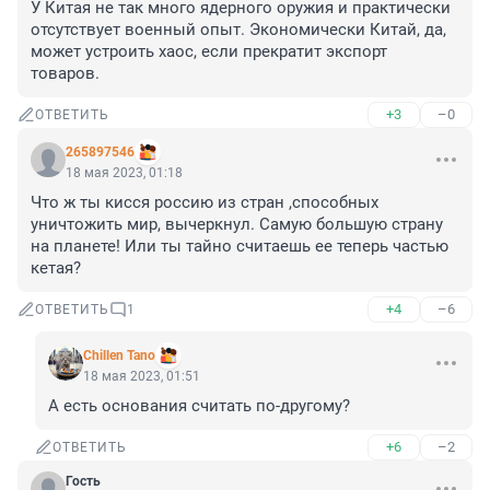
У Китая не так много ядерного оружия и практически 
отсутствует военный опыт. Экономически Китай, да, 
может устроить хаос, если прекратит экспорт 
товаров.
+3
–0
ОТВЕТИТЬ
265897546
18 мая 2023, 01:18
Что ж ты кисся россию из стран ,способных 
уничтожить мир, вычеркнул. Самую большую страну 
на планете! Или ты тайно считаешь ее теперь частью 
кетая?
+4
–6
ОТВЕТИТЬ
1
Chillen Tano
18 мая 2023, 01:51
А есть основания считать по-другому?
+6
–2
ОТВЕТИТЬ
Гость