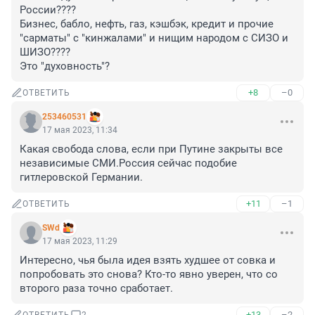
России????

Бизнес, бабло, нефть, газ, кэшбэк, кредит и прочие 
"сарматы" с "кинжалами" и нищим народом с СИЗО и 
ШИЗО????

Это "духовность"?
+8
–0
ОТВЕТИТЬ
253460531
17 мая 2023, 11:34
Какая свобода слова, если при Путине закрыты все 
независимые СМИ.Россия сейчас подобие 
гитлеровской Германии.
+11
–1
ОТВЕТИТЬ
SWd
17 мая 2023, 11:29
Интересно, чья была идея взять худшее от совка и 
попробовать это снова? Кто-то явно уверен, что со 
второго раза точно сработает.
+13
–2