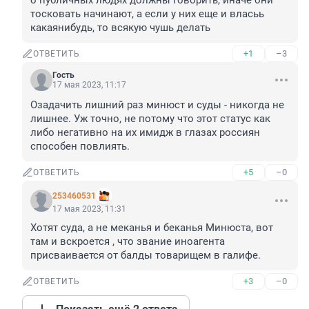
о публичных людях должны говорить, иначе они 
тосковать начинают, а если у них еще и власьь 
какаянибудь, то всякую чушь делать
+1
–3
ОТВЕТИТЬ
Гость
17 мая 2023, 11:17
Озадачить лишний раз минюст и суды - никогда не 
лишнее. Уж точно, не потому что этот статус как 
либо негативно на их имидж в глазах россиян 
способен повлиять.
+5
–0
ОТВЕТИТЬ
253460531
17 мая 2023, 11:31
Хотят суда, а не меканья и беканья Минюста, вот 
там и вскроется , что звание иноагента 
присваивается от балды товарищем в галифе.
+3
–0
ОТВЕТИТЬ