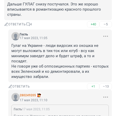
Дальше ГУЛАГ снизу постучался. Это же хорошо 
вписывается в романтизацию красного прошлого 
страны.
+40
–5
ОТВЕТИТЬ
4
Гость
17 мая 2023, 11:05
Гулаг на Украине - люди видосик из окошка не 
могут выложить в тик-ток или ютуб - всу как 
минимум заведет дело и будет штраф, а то и 
посадят. 

Не говоря уже об оппозиционных партиях - которых 
всех Зеленский и ко демонтировали, а их 
имущество забрали.
+1
–13
ОТВЕТИТЬ
280249205
17 мая 2023, 11:10
Гость
17 мая 2023, 11:05