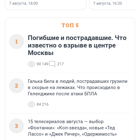
появился праздник и к
осторожного оптимизма.
7 августа, 18:00
7 августа, 16:20
поменялась роль строит
ТОП 5
Погибшие и пострадавшие. Что
1
известно о взрыве в центре
Москвы
90 149
217
Галька била в людей, пострадавших грузили
2
в скорые на лежаках. Что происходило в
Геленджике после атаки БПЛА
84 216
15 телесериалов августа — выбор
3
«Фонтанки»: «Коп-звезда», новые «Тед
Лассо» и «Джек Ричер», «Одержимость»