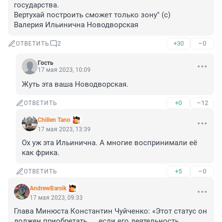
государства.

Вертухай построить сможет только зону" (с)

Валерия Ильинична Новодворская
+30
–0
ОТВЕТИТЬ
2
Гость
17 мая 2023, 10:09
Жуть эта ваша Новодворская.
+0
–12
ОТВЕТИТЬ
Chillen Tano
17 мая 2023, 13:39
Ох уж эта Ильинична. А многие воспринимали её 
как фрика.
+5
–0
ОТВЕТИТЬ
AndrewBarsik
17 мая 2023, 09:33
Глава Минюста Константин Чуйченко: «Этот статус он 
должен приобретать ..., если его деятельность 