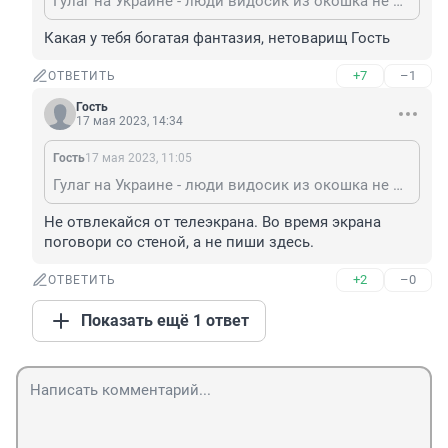
Гулаг на Украине - люди видосик из окошка не могут выложить в тик-ток или ютуб - всу как минимум заведет дело и будет штраф, а то и посадят. Не говоря уже об оппозиционных партиях - которых всех Зеленский и ко демонтировали, а их имущество забрали.
Какая у тебя богатая фантазия, нетоварищ Гость
+7
–1
ОТВЕТИТЬ
Гость
17 мая 2023, 14:34
Гость
17 мая 2023, 11:05
Гулаг на Украине - люди видосик из окошка не могут выложить в тик-ток или ютуб - всу как минимум заведет дело и будет штраф, а то и посадят. Не говоря уже об оппозиционных партиях - которых всех Зеленский и ко демонтировали, а их имущество забрали.
Не отвлекайся от телеэкрана. Во время экрана 
поговори со стеной, а не пиши здесь.
+2
–0
ОТВЕТИТЬ
Показать ещё 1 ответ