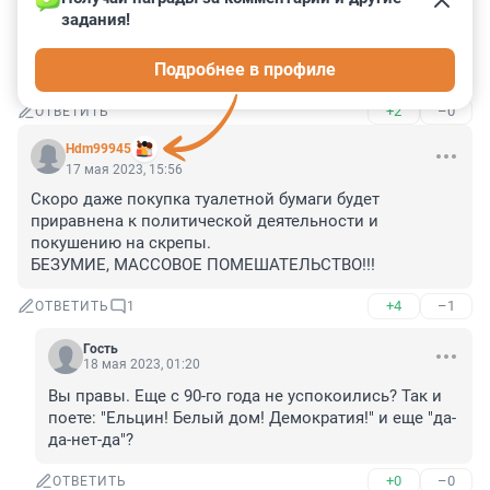
называли белками-истеричками. Прошло 11 лет и 
задания!
страна опять превратилась в тоталитарную диктатуру, 
а те кто смеялся сейчас уверены, что это происки 
Подробнее в профиле
врагов. Не на зеркало же пенять, в самом деле.
+2
–0
ОТВЕТИТЬ
Hdm99945
17 мая 2023, 15:56
Скоро даже покупка туалетной бумаги будет 
приравнена к политической деятельности и 
покушению на скрепы.

БЕЗУМИЕ, МАССОВОЕ ПОМЕШАТЕЛЬСТВО!!!
+4
–1
ОТВЕТИТЬ
1
Гость
18 мая 2023, 01:20
Вы правы. Еще с 90-го года не успокоились? Так и 
поете: "Ельцин! Белый дом! Демократия!" и еще "да-
да-нет-да"?
+0
–0
ОТВЕТИТЬ