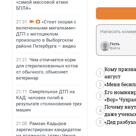
«самой массовой атаки
БПЛА»
21:31
«Стоит скорая с
включенными мигалками»:
ДТП с мотоциклом
произошло в Выборгском
Гость
районе Петербурга — видео
Войти
21:21
Чем отличается корм
для стерилизованных котов
Кому призна
от обычного, объясняет
1
август
ветеринар
2
«Меня бесил
21:11
Смертельное ДТП на
Его номинир
3
КАД: человек погиб в
«Вор» Чухра
результате столкновения трех
Почему внут
машин
4
даже учены
5
«Дед разбуш
21:00
Рамзан Кадыров
зарегистрирован кандидатом
на должность главы Чечни