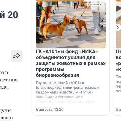
й 20
ГК «А101» и фонд «НИКА»
Петер
объединяют усилия для
возвр
защиты животных в рамках
«раскл
программы
«книж
го в
биоразнообразия
Технолог
едет под
перестае
Группа компаний «А101» и
ода.
переходи
Благотворительный фонд помощи
повседне
бездомным животным «НИКА»
заключили соглашение о
стратегическом сотрудничестве.
6 августа, 12:26
5 августа,
удучи
лся в