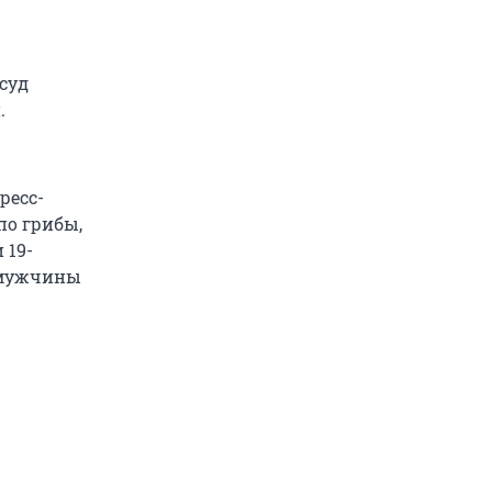
суд
.
ресс-
по грибы,
 19-
, мужчины