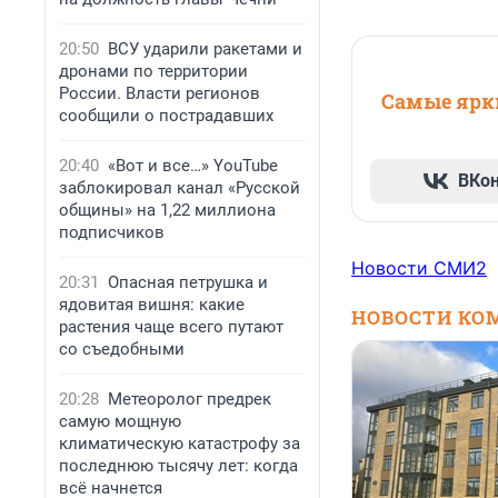
20:50
ВСУ ударили ракетами и
дронами по территории
России. Власти регионов
Самые ярки
сообщили о пострадавших
20:40
«Вот и все…» YouTube
ВКо
заблокировал канал «Русской
общины» на 1,22 миллиона
подписчиков
Новости СМИ2
20:31
Опасная петрушка и
ядовитая вишня: какие
НОВОСТИ КО
растения чаще всего путают
со съедобными
20:28
Метеоролог предрек
самую мощную
климатическую катастрофу за
последнюю тысячу лет: когда
всё начнется