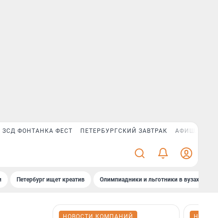
ЗСД ФОНТАНКА ФЕСТ
ПЕТЕРБУРГСКИЙ ЗАВТРАК
АФИША PLUS
и
Петербург ищет креатив
Олимпиадники и льготники в вузах СПб
НОВОСТИ КОМПАНИЙ
НОВОС