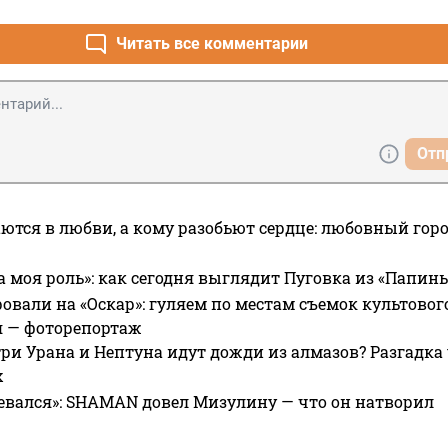
Читать все комментарии
Отп
ются в любви, а кому разобьют сердце: любовный гор
а моя роль»: как сегодня выглядит Пуговка из «Папин
овали на «Оскар»: гуляем по местам съемок культово
я — фоторепортаж
ри Урана и Нептуна идут дожди из алмазов? Разгадка
х
евался»: SHAMAN довел Мизулину — что он натворил