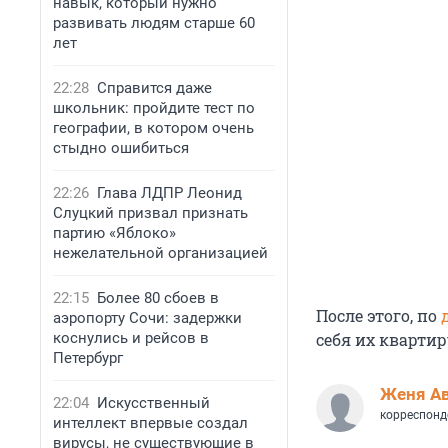
навык, который нужно
развивать людям старше 60
лет
22:28
Справится даже
школьник: пройдите тест по
географии, в котором очень
стыдно ошибиться
22:26
Глава ЛДПР Леонид
Слуцкий призвал признать
партию «Яблоко»
нежелательной организацией
22:15
Более 80 сбоев в
После этого, по
аэропорту Сочи: задержки
коснулись и рейсов в
себя их квартир
Петербург
Женя А
22:04
Искусственный
корреспонд
интеллект впервые создал
вирусы, не существующие в