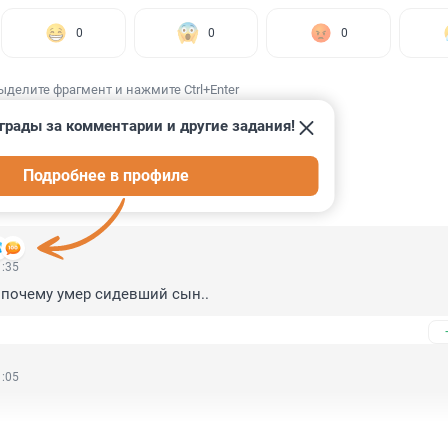
0
0
0
ыделите фрагмент и нажмите Ctrl+Enter
грады за комментарии и другие задания!
Подробнее в профиле
ИИ
12
1:35
 почему умер сидевший сын..
1:05