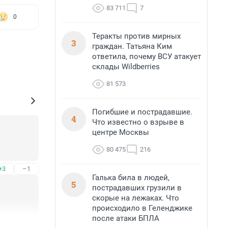
83 711
7
0
Теракты против мирных
3
граждан. Татьяна Ким
ответила, почему ВСУ атакует
склады Wildberries
81 573
Погибшие и пострадавшие.
4
Что известно о взрыве в
центре Москвы
80 475
216
+3
–1
Галька била в людей,
5
пострадавших грузили в
скорые на лежаках. Что
происходило в Геленджике
после атаки БПЛА
+0
–2