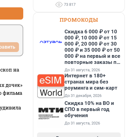
73 817
ПРОМОКОДЫ
Скидка 6 000 ₽ от 10
000 ₽, 10 000 ₽ от 15
000 ₽, 20 000 ₽ от 30
равить
000 ₽ и 35 000 ₽ от 50
000 ₽ на первый и все
повторные заказы по
промокоду НАБЕРИ
оскоп на
До 31 августа, 2026
Интернет в 180+
странах мира без
ых дочек»
роуминга и сим-карт
го фильма
До 31 декабря, 2026
Скидка 10% на ВО и
 удивила
СПО в первый год
обучения
До 31 августа, 2026