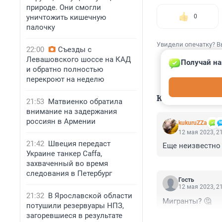
природе. Они смогли
уничтожить кишечную
0
палочку
Увидели опечатку? В
22:00
Съезды с
Левашовского шоссе на КАД
Получай на
и обратно полностью
перекроют на неделю
КОММЕНТАР
21:53
Матвиенко обратила
внимание на задержания
россиян в Армении
kukuruZZa
12 мая 2023, 2
21:42
Швеция передаст
Еще неизвестно
Украине танкер Caffa,
захваченный во время
следования в Петербург
Гость
12 мая 2023, 2
21:32
В Ярославской области
Мигранты? 🤔
потушили резервуары НПЗ,
загоревшиеся в результате