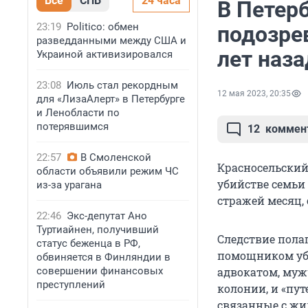
Все
СПБ
24 часа
В Петер
23:19
Politico: обмен
подозре
разведданными между США и
лет наз
Украиной активизировался
23:08
Июль стал рекордным
12 мая 2023, 20:35
для «ЛизаАлерт» в Петербурге
и Ленобласти по
потерявшимся
12
коммен
22:57
В Смоленской
Красносельский
области объявили режим ЧС
убийстве семьи 
из-за урагана
стражей месяц, 
22:46
Экс-депутат Ано
Туртиайнен, получивший
Следствие полаг
статус беженца в РФ,
помощником уби
обвиняется в Финляндии в
совершении финансовых
адвокатом, муж
преступлений
колонии, и «пут
связанные с ж