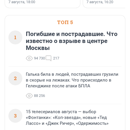
осторожного оптимизма.
7 августа, 18:00
7 августа, 16:20
поменялась роль строит
ТОП 5
Погибшие и пострадавшие. Что
1
известно о взрыве в центре
Москвы
94 730
217
Галька била в людей, пострадавших грузили
2
в скорые на лежаках. Что происходило в
Геленджике после атаки БПЛА
88 256
15 телесериалов августа — выбор
3
«Фонтанки»: «Коп-звезда», новые «Тед
Лассо» и «Джек Ричер», «Одержимость»