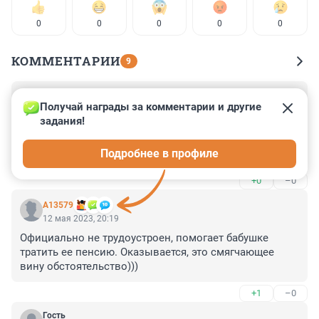
0
0
0
0
0
КОММЕНТАРИИ
9
Гость
13 мая 2023, 00:01
Получай награды за комментарии и другие 
задания!
Не хотят депутаты,министры и судьи отказывать себе 
в удовольствии пьяными за рулём кататься судя по 
Подробнее в профиле
смехотворности сроков за подобное.
+0
–0
А13579
12 мая 2023, 20:19
Официально не трудоустроен, помогает бабушке 
тратить ее пенсию. Оказывается, это смягчающее 
вину обстоятельство)))
+1
–0
Гость