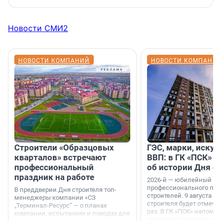
Новости СМИ2
НОВОСТИ КОМПАНИЙ
НОВОСТИ КОМПАНИ
Строители «Образцовых
ГЭС, марки, искус
кварталов» встречают
ВВП: в ГК «ПСК» р
профессиональный
об истории Дня с
праздник на работе
2026-й — юбилейный го
профессионального пр
В преддверии Дня строителя топ-
строителей. 9 августа 2
менеджеры компании «СЗ
строителя будет отмечат
„Терминал-Ресурс“ — о планах
раз. В ГК «ПСК» напомни
компании, испытаниях и поводах для
появился праздник и к