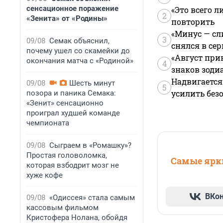
сенсационное поражение
«Это всего л
2
«Зенита» от «Родины»
повторить
«Минус — сл
3
09/08
Семак объяснил,
снялся в се
почему ушел со скамейки до
«Август при
окончания матча с «Родиной»
4
знаков зоди
Надвигается
09/08
Шесть минут
5
усилить без
позора и паника Семака:
«Зенит» сенсационно
проиграл худшей команде
чемпионата
09/08
Сыграем в «Ромашку»?
Простая головоломка,
Самые ярки
которая взбодрит мозг не
хуже кофе
ВКо
09/08
«Одиссея» стала самым
кассовым фильмом
Кристофера Нолана, обойдя