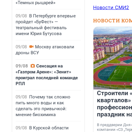
«Темных рыцарей»
Новости СМИ2
09/08
В Петербурге впервые
НОВОСТИ КО
пройдет «БуФест» —
театральный фестиваль
имени Юрия Бутусова
09/08
Москву атаковали
дроны ВСУ
09/08
Сенсация на
«Газпром Арене»: «Зенит»
проиграл последней команде
РПЛ
Строители 
09/08
Почему так сложно
кварталов»
пить много воды и как
профессио
сделать это привычкой:
праздник н
мнение биохимика
В преддверии Дня
09/08
В Курской области
компании «СЗ „Тер