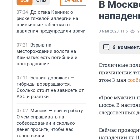
Все
СПБ
24 часа
В Москв
07:34
До отека Квинке: о
нападен
риске тяжелой аллергии на
привычные таблетки от
давления предупредили врачи
3 мая 2023, 11:51
9
07:21
Взрыв на
6
коммент
месторождении золота на
Камчатке: есть погибший и
пострадавшие
Столичные пол
причинении тяж
07:11
Бензин дорожает —
этом 3 мая
сооб
гибриды возвращаются.
Сколько стоит не зависеть от
АЗС и розетки
«Трое мужчин н
шоссе. В насто
07:02
Миссия — найти работу.
следственных д
О чем спрашивать на
собеседовании и сколько
денег просить, чтобы вас
Сейчас проводи
точно взяли
нападении на Шв