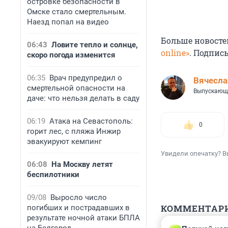
островке безопасности в
Омске стало смертельным.
Наезд попал на видео
Больше новосте
06:43
Ловите тепло и солнце,
online»
. Подпис
скоро погода изменится
06:35
Врач предупредил о
Вячесл
смертельной опасности на
Выпускающ
даче: что нельзя делать в саду
06:19
Атака на Севастополь:
0
горит лес, с пляжа Инжир
эвакуируют кемпинг
Увидели опечатку? В
06:08
На Москву летят
беспилотники
09/08
Выросло число
КОММЕНТАР
погибших и пострадавших в
результате ночной атаки БПЛА