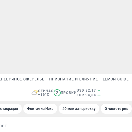
ЕРЕБРЯНОЕ ОЖЕРЕЛЬЕ
ПРИЗНАНИЕ И ВЛИЯНИЕ
LEMON GUIDE
USD 82,17
СЕЙЧАС
2
ПРОБКИ
+16°C
EUR 94,84
еставрация
Фонтан на Неве
40 млн за парковку
О чистоте рек
ОРТ