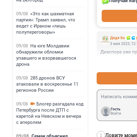
на Белгород
Получай наг
Гость
3 мая 2023, 14
09/08
«Это как шахматная
Мне интересно, 
партия»: Трамп заявил, что
ведет с Ираном «лишь
полупереговоры»
Дядя Бо
3 мая 2023, 12
09/08
На юге Молдавии
обнаружили обломки
Диаспора уже п
упавшего и взорвавшегося
дрона
09/08
285 дронов ВСУ
атаковали в воскресенье 11
регионов России
09/08
Блогер разгадала код
Гость
Петербурга после ДТП с
Войти
каретой на Невском и вечера
с аперолем
1
Ловите моме
09/08
Семак объяснил