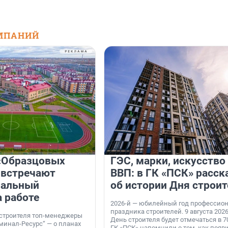
МПАНИЙ
«Образцовых
ГЭС, марки, искусство
 встречают
ВВП: в ГК «ПСК» расск
нальный
об истории Дня строит
а работе
2026-й — юбилейный год профессио
праздника строителей. 9 августа 2026
 строителя топ-менеджеры
День строителя будет отмечаться в 70
минал-Ресурс“ — о планах
ГК «ПСК» напомнили о том, как появ