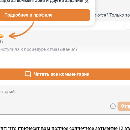
рады за комментарии и другие задания!
:09
Подробнее в профиле
они поодиночке вообще никогда не передвигаются? Только т
:19
риступила к процедуре отмазывания?
Читать все комментарии
Отп
нт: что принесет вам полное солнечное затмение 12 ав