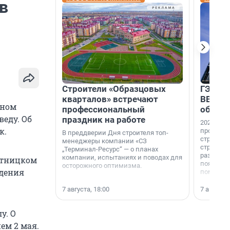
в
Строители «Образцовых
ГЭС, м
кварталов» встречают
ВВП: в
нном
профессиональный
об ист
еду. Об
праздник на работе
2026-й —
к.
професси
В преддверии Дня строителя топ-
строителе
менеджеры компании «СЗ
строителя
„Терминал-Ресурс“ — о планах
раз. В ГК
компании, испытаниях и поводах для
ятницком
появился
осторожного оптимизма.
едения
поменяла
7 августа, 18:00
7 августа,
у. О
ем 2 мая.