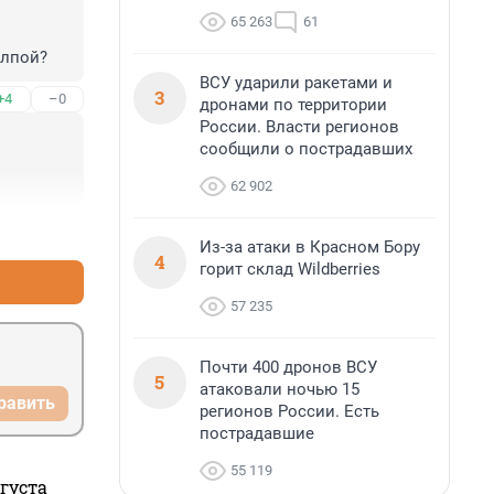
65 263
61
олпой?
ВСУ ударили ракетами и
3
+4
–0
дронами по территории
России. Власти регионов
сообщили о пострадавших
62 902
+5
–0
Из-за атаки в Красном Бору
4
горит склад Wildberries
57 235
Почти 400 дронов ВСУ
5
атаковали ночью 15
равить
регионов России. Есть
пострадавшие
55 119
густа