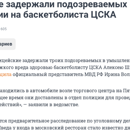
е задержали подозреваемых 
ии на баскетболиста ЦСКА
 605
ариев
ицейские задержали троих подозреваемых в умышле
кого вреда здоровью баскетболисту ЦСКА Алексею Шв
щила
официальный представитель МВД РФ Ирина Вол
аходились в автомобиле возле торгового центра на П
ящее время они доставлены в отдел полиции для пров
ействий», — заявили в ведомстве.
тся предварительное расследование по уголовному дел
еда у входа в московский ресторан стало известно дн