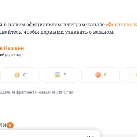
й в нашем официальном телеграм-канале
«Фонтанка 
ывайтесь, чтобы первыми узнавать о важном.
ав Пашкин
ий редактор
0
0
0
ыделите фрагмент и нажмите Ctrl+Enter
ИИ
6