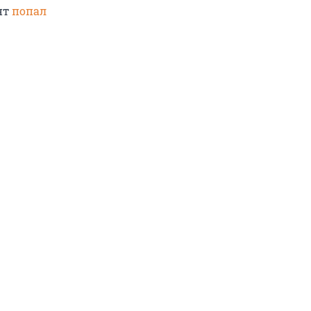
нт
попал