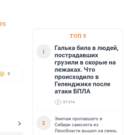
SPB
ТОП 5
Галька била в людей,
1
пострадавших
грузили в скорые на
лежаках. Что
0
происходило в
Геленджике после
атаки БПЛА
97 014
Экипаж пропавшего в
2
Сибири самолета из
Ленобласти вышел на связь