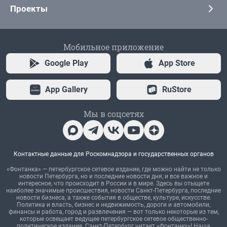
Проекты
Мобильное приложение
Google Play
App Store
App Gallery
RuStore
Мы в соцсетях
Контактные данные для Роскомнадзора и государственных органов
«Фонтанка» — петербургское сетевое издание, где можно найти не только
новости Петербурга, но и последние новости дня, и все важное и
интересное, что происходит в России и в мире. Здесь вы отыщете
наиболее значимые происшествия, новости Санкт-Петербурга, последние
новости бизнеса, а также события в обществе, культуре, искусстве.
Политика и власть, бизнес и недвижимость, дороги и автомобили,
финансы и работа, город и развлечения — вот только некоторые из тем,
которые освещает ведущее петербургское сетевое общественно-
политическое издание. Санкт-Петербург читает «Фонтанку»! Наша