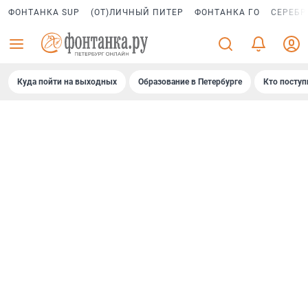
ФОНТАНКА SUP
(ОТ)ЛИЧНЫЙ ПИТЕР
ФОНТАНКА ГО
СЕРЕБР
Куда пойти на выходных
Образование в Петербурге
Кто поступ