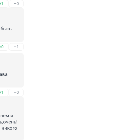
+1
–0
быть 
+0
–1
ава 
+1
–0
нём и 
ь,очень!
 никого 