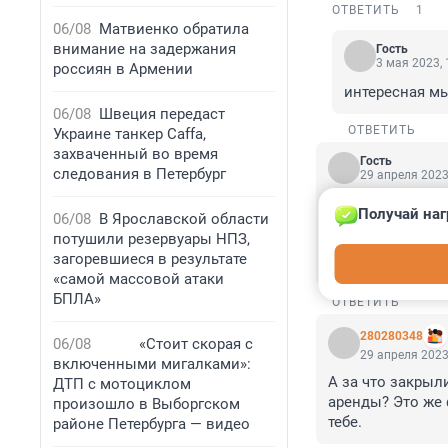
ОТВЕТИТЬ
1
06/08
Матвиенко обратила
внимание на задержания
Гость
3 мая 2023, 
россиян в Армении
интересная м
06/08
Швеция передаст
ОТВЕТИТЬ
Украине танкер Caffa,
захваченный во время
Гость
следования в Петербург
29 апреля 2023
Фонтана вечно 
Получай наг
06/08
В Ярославской области
признать вещь д
потушили резервуары НПЗ,
давно новые аре
загоревшиеся в результате
полномочия СК, 
«самой массовой атаки
БПЛА»
ОТВЕТИТЬ
280280348
06/08
«Стоит скорая с
29 апреля 2023
включенными мигалками»:
А за что закрыли
ДТП с мотоциклом
аренды? Это же 
произошло в Выборгском
тебе.
районе Петербурга — видео