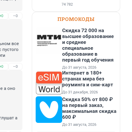
74 782
+0
–0
ПРОМОКОДЫ
Скидка 72 000 на
высшее образование
и среднее
ьном все 
специальное
 пустого 
образование в
эти
первый год обучения
+0
–0
До 31 августа, 2026
Интернет в 180+
странах мира без
роуминга и сим-карт
 а оно 
До 31 декабря, 2026
Скидка 50% от 800 ₽
на первый заказ,
максимальная скидка
600 ₽
лушат а 
До 31 августа, 2026