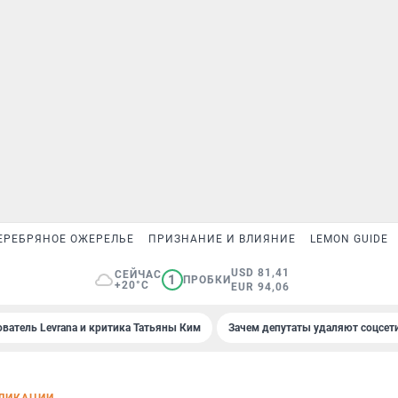
ЕРЕБРЯНОЕ ОЖЕРЕЛЬЕ
ПРИЗНАНИЕ И ВЛИЯНИЕ
LEMON GUIDE
USD 81,41
СЕЙЧАС
1
ПРОБКИ
+20°C
EUR 94,06
ователь Levrana и критика Татьяны Ким
Зачем депутаты удаляют соцсет