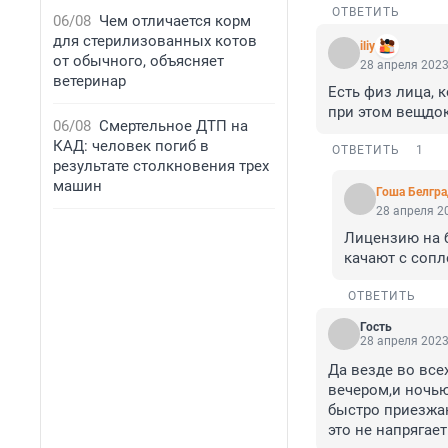
ОТВЕТИТЬ
06/08
Чем отличается корм
для стерилизованных котов
iliy
от обычного, объясняет
28 апреля 2023
ветеринар
Есть физ лица, 
при этом вещдок
06/08
Смертельное ДТП на
КАД: человек погиб в
ОТВЕТИТЬ
1
результате столкновения трех
машин
Гоша Белгр
28 апреля 20
Лицензию на б
качают с сопл
ОТВЕТИТЬ
Гость
28 апреля 2023
Да везде во все
вечером,и ночью
быстро приезжаю
это не напрягает