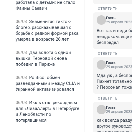
работала с детьми: не стало
Фаины Саевич
ОТВЕТИТЬ
Гость
06/08
Знаменитая тикток-
29 апреля 2023
блогер, рассказывавшая о
Вот так и веди 
борьбе с редкой формой рака,
вещдоком, ещё 
умерла в возрасте 26 лет
беспредел
06/08
Два золота с одной
ОТВЕТИТЬ
вышки: Терновой снова
Гость
победил в Париже
29 апреля 2023
Мда уж , а бесп
06/08
Politico: обмен
Пахнет тотально
разведданными между США и
? Персонал тоже
Украиной активизировался
ОТВЕТИТЬ
06/08
Июль стал рекордным
Гость
для «ЛизаАлерт» в Петербурге
29 апреля 2023
и Ленобласти по
потерявшимся
как всегда разду
другое руководст