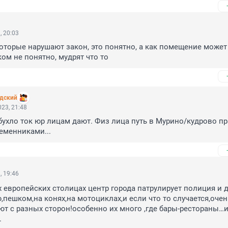
, 20:03
которые нарушают закон, это понятно, а как помещение может 
ом не понятно, мудрят что то
адский
23, 21:48
ухло ток юр лицам дают. Физ лица путь в Мурино/кудрово пр
еменниками...
, 19:46
х европейских столицах центр города патрулирует полиция и д
,пешком,на конях,на мотоциклах,и если что то случается,очен
т с разных сторон!особенно их много ,где бары-рестораны…и
.