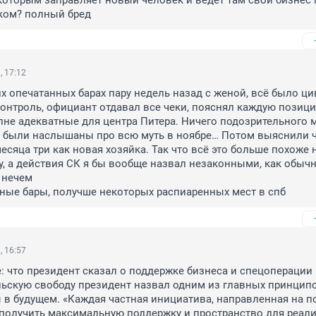
оторым заправляет новый человек и ведёт там свой бизнес 
ком? полный бред
, 17:12
х опечатанных барах пару недель назад с женой, всё было ци
онтроль, официант отдавал все чеки, пояснял каждую позици
не адекватные для центра Питера. Ничего подозрительного м
и были наслышаны про всю муть в ноябре… Потом выяснили чт
есяца три как новая хозяйка. Так что всё это больше похоже н
, а действия СК я бы вообще назвал незаконными, как обычн
нечем 

ные бары, получше некоторых распиаренных мест в спб
, 16:57
 что президент сказал о поддержке бизнеса и спецоперации 
ьскую свободу президент назвал одним из главных принципо
 в будущем. «Каждая частная инициатива, направленная на по
получить максимальную поддержку и пространство для реализ