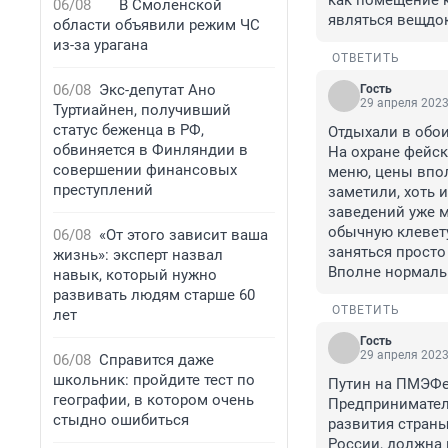
как помещение к
06/08
В Смоленской
являться вещдо
области объявили режим ЧС
из-за урагана
ОТВЕТИТЬ
06/08
Экс-депутат Ано
Гость
29 апреля 2023
Туртиайнен, получивший
статус беженца в РФ,
Отдыхали в обои
обвиняется в Финляндии в
На охране фейск
совершении финансовых
меню, цены впол
преступлений
заметили, хоть 
заведений уже м
обычную клевету
06/08
«От этого зависит ваша
заняться просто 
жизнь»: эксперт назвал
Вполне нормаль
навык, который нужно
развивать людям старше 60
ОТВЕТИТЬ
лет
Гость
29 апреля 2023
06/08
Справится даже
школьник: пройдите тест по
Путин на ПМЭФе:
географии, в котором очень
Предпринимател
стыдно ошибиться
развития страны
России, должна 