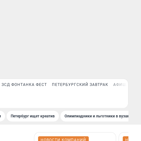
ЗСД ФОНТАНКА ФЕСТ
ПЕТЕРБУРГСКИЙ ЗАВТРАК
АФИША PLUS
и
Петербург ищет креатив
Олимпиадники и льготники в вузах СПб
НОВОСТИ КОМПАНИЙ
НОВОС