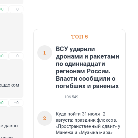
+0
–0
ТОП 5
ВСУ ударили
1
дронами и ракетами
+0
–0
по одиннадцати
регионам России.
Власти сообщили о
погибших и раненых
ещдоком 
106 549
+0
–0
Куда пойти 31 июля–2
2
августа: праздник флоксов,
е давно 
«Пространственный сдвиг» у
Манежа и «Музыка мира»