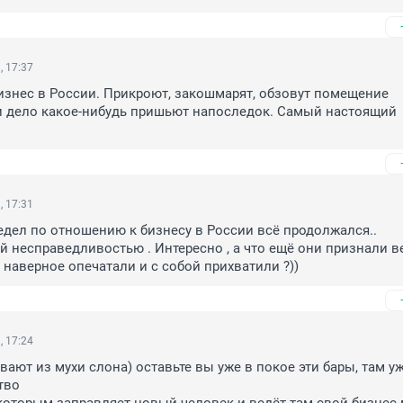
, 17:37
бизнес в России. Прикроют, закошмарят, обзовут помещение 
и дело какое-нибудь пришьют напоследок. Самый настоящий 
, 17:31
редел по отношению к бизнесу в России всё продолжался..

й несправедливостью . Интересно , а что ещё они признали в
 наверное опечатали и с собой прихватили ?))
, 17:24
вают из мухи слона) оставьте вы уже в покое эти бары, там уж
во
