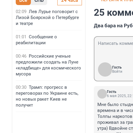
Все
СПБ
24 часа
ПЕРЕЙТИ К ПУ
25 комм
02:09
Лев Лурье поговорит с
Лизой Боярской о Петербурге
и театре
Два бара на Ру
01:01
Сообщение о
реабилитации
00:46
Российские ученые
предложили создать на Луне
«кладбище» для космического
Гость
Войти
мусора
00:30
Трамп: прогресс в
Гость
переговорах по Украине есть,
6 мая 2025, 22
но новых ракет Киев не
Мне было стыдно
получит
времена и в чис
Толпы наркотов 
проживал за гра
утра) Вдвойне с