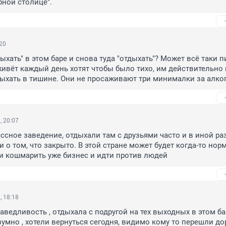
рной столице".
:20
дыхать" в этом баре и снова туда "отдыхать"? Может всё таки пит
м живёт каждый день хотят чтобы было тихо, им действительно 
ыхать в тишине. Они не просаживают три минималки за алко
, 20:07
ассное заведение, отдыхали там с друзьями часто и в иной ра
и о том, что закрыто. В этой стране может будет когда-то нор
и кошмарить уже бизнес и идти против людей
, 18:18
ведливость , отдыхала с подругой на тех выходных в этом баре
умно , хотели вернуться сегодня, видимо кому то перешли до