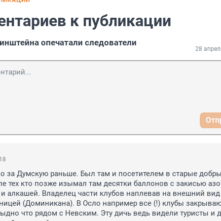
БЛИКАЦИИ
ентариев к публикации
бинштейна опечатали следователи
28 апрел
Отп
:18
 за Думскую раньше. Был там и посетителем в старые добры
ле тех кто позже изымал там десятки баллонов с закисью азот
и алкашей. Владелец части клубов наплевав на внешний вид 
ницей (Доминикана). В Осло например все (!) клубы закрывают
тыдно что рядом с Невским. Эту дичь ведь видели туристы и д