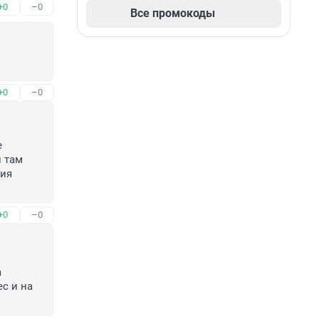
+0
–0
Все промокоды
+0
–0
 
 там 
ия 
+0
–0
 
 и на 