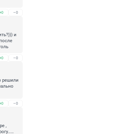
+0
–0
ь?))) и 
после 
голь
+0
–0
з решили 
мально 
+0
–0
 , 
рогу……