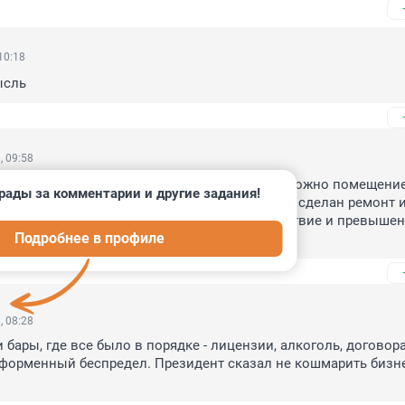
10:18
ысль
, 09:58
раздувает недостоверную информацию, как можно помещение
рады за комментарии и другие задания!
иком по истечению такого срока, и когда уже сделан ремонт и
ндаторы. По мне так тут полное не соответствие и превышен
Подробнее в профиле
и грубое нарушение, так ещё и клевета!
, 08:28
 бары, где все было в порядке - лицензии, алкоголь, договора
форменный беспредел. Президент сказал не кошмарить бизнес