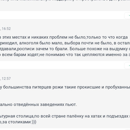
, 16:52
 этих местах и никаких проблем не было,только то что когда 
риходил, алкоголя было мало, выбора почти не было, в остал
отдавали,росписи зачем то брали. Больше похоже на выдумку с
о всем барам ходят,не понимаю что так цепляются именно за 
, 12:57
 у большинства питерцев рожи такие прокисшие и пробуханные
ально отведённых заведениях пьют.

турная столица,по всей стране палёнку на хатах и подъездах г
о,за столиками:)))