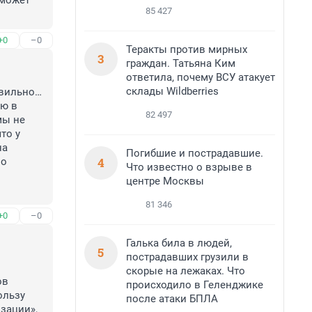
может 
85 427
+0
–0
Теракты против мирных
3
граждан. Татьяна Ким
ответила, почему ВСУ атакует
склады Wildberries
вильно… 
ю в 
82 497
ы не 
о у 
а 
Погибшие и пострадавшие.
4
о 
Что известно о взрыве в
центре Москвы
81 346
+0
–0
Галька била в людей,
5
пострадавших грузили в
скорые на лежаках. Что
в 
происходило в Геленджике
льзу 
после атаки БПЛА
ации», 