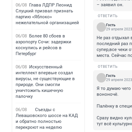
– заявил он.
06/08
Глава ЛДПР Леонид
Слуцкий призвал признать
ОТВЕТИТЬ
партию «Яблоко»
нежелательной организацией
Гость
29 апреля 2023
06/08
Более 80 сбоев в
Не раз отдыхал в
аэропорту Сочи: задержки
последний раз п
коснулись и рейсов в
супер,все чеки 
Петербург
места. Сейчас п
06/08
Искусственный
ОТВЕТИТЬ
интеллект впервые создал
Гость
вирусы, не существующие в
29 апреля 2023
природе. Они смогли
Я то думаю чего
уничтожить кишечную
вононочё.

палочку
Палёнку в специ
06/08
Съезды с
Левашовского шоссе на КАД
Сразу видно куль
и обратно полностью
тут всё культурн
перекроют на неделю