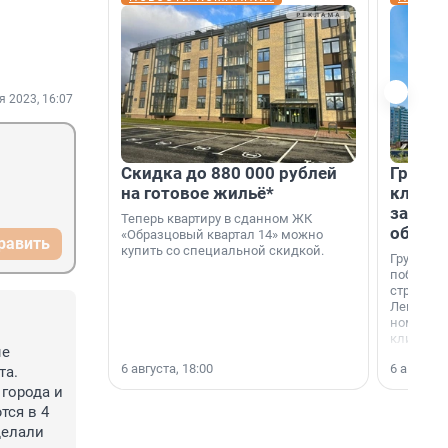
я 2023, 16:07
Скидка до 880 000 рублей
Группа
на готовое жильё*
клиен
застро
Теперь квартиру в сданном ЖК
област
«Образцовый квартал 14» можно
равить
купить со специальной скидкой.
Группа А
победите
строител
Ленингра
номинац
клиенто
е 
застройщ
6 августа, 18:00
6 августа,
области»
а. 
города и 
ся в 4 
елали 