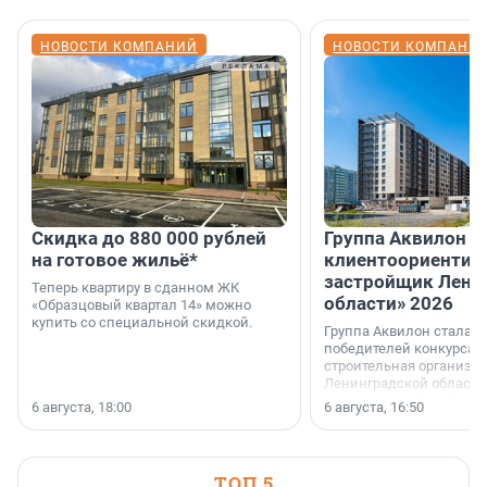
НОВОСТИ КОМПАНИЙ
НОВОСТИ КОМПАНИ
Скидка до 880 000 рублей
Группа Аквилон 
на готовое жильё*
клиентоориентир
застройщик Лени
Теперь квартиру в сданном ЖК
области» 2026
«Образцовый квартал 14» можно
купить со специальной скидкой.
Группа Аквилон стала 
победителей конкурса 
строительная организа
Ленинградской области 
номинации «Самый
6 августа, 18:00
6 августа, 16:50
клиентоориентированн
застройщик Ленинград
области».
ТОП 5