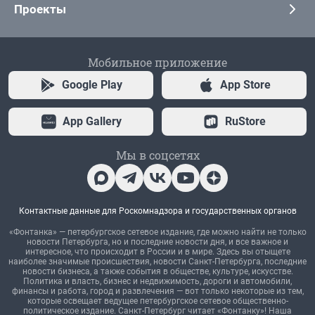
Проекты
Мобильное приложение
Google Play
App Store
App Gallery
RuStore
Мы в соцсетях
Контактные данные для Роскомнадзора и государственных органов
«Фонтанка» — петербургское сетевое издание, где можно найти не только
новости Петербурга, но и последние новости дня, и все важное и
интересное, что происходит в России и в мире. Здесь вы отыщете
наиболее значимые происшествия, новости Санкт-Петербурга, последние
новости бизнеса, а также события в обществе, культуре, искусстве.
Политика и власть, бизнес и недвижимость, дороги и автомобили,
финансы и работа, город и развлечения — вот только некоторые из тем,
которые освещает ведущее петербургское сетевое общественно-
политическое издание. Санкт-Петербург читает «Фонтанку»! Наша