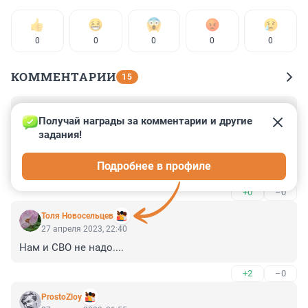
0
0
0
0
0
КОММЕНТАРИИ
15
Гость
27 апреля 2023, 23:21
Получай награды за комментарии и другие 
задания!
Это наследие результата работы воплощения 
Субедеея в МЧС. Любое рядовое ЧП преврашается в 
Подробнее в профиле
катастрофу.
+0
–0
Толя Новосельцев
27 апреля 2023, 22:40
Нам и СВО не надо....
+2
–0
ProstoZloy