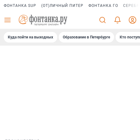
ФОНТАНКА SUP
(ОТ)ЛИЧНЫЙ ПИТЕР
ФОНТАНКА ГО
СЕРЕБР
Куда пойти на выходных
Образование в Петербурге
Кто поступ