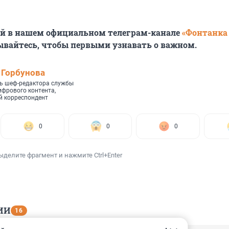
ей в нашем официальном телеграм-канале
«Фонтанка
ывайтесь, чтобы первыми узнавать о важном.
 Горбунова
ь шеф-редактора службы
ифрового контента,
 корреспондент
0
0
0
ыделите фрагмент и нажмите Ctrl+Enter
ИИ
16