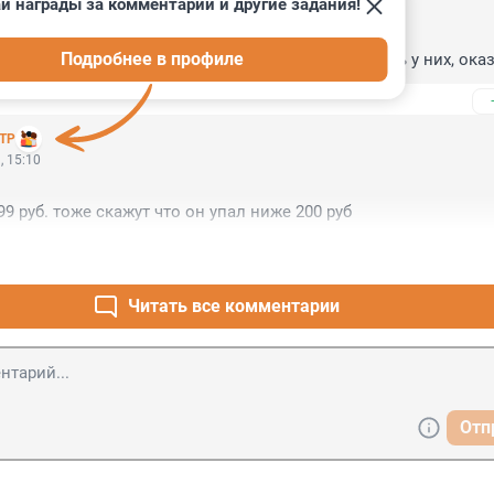
й награды за комментарии и другие задания!
, 17:42
Подробнее в профиле
атриоты" под откнами с гармошками ходят. Радость у них, ока
ТР
, 15:10
99 руб. тоже скажут что он упал ниже 200 руб
Читать все комментарии
Отп