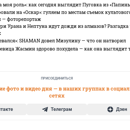
а моя роль»: как сегодня выглядит Пуговка из «Папин
овали на «Оскар»: гуляем по местам съемок культово
я — фоторепортаж
ри Урана и Нептуна идут дожди из алмазов? Разгадка
х
евался»: SHAMAN довел Мизулину — что он натворил
 певица Жасмин здорово похудела — как она выглядит 
ПРИСОЕДИНИТЬСЯ
е фото и видео дня — в наших группах в социа
сетях
нтакте
Телеграм
Дзен