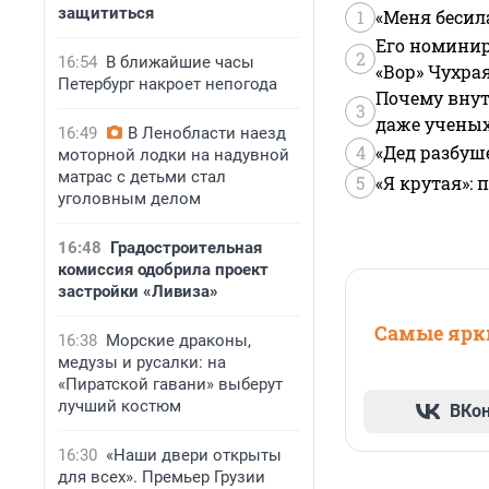
защититься
1
«Меня бесил
Его номинир
2
16:54
В ближайшие часы
«Вор» Чухра
Петербург накроет непогода
Почему внут
3
даже учены
16:49
В Ленобласти наезд
4
«Дед разбуш
моторной лодки на надувной
матрас с детьми стал
5
«Я крутая»:
уголовным делом
16:48
Градостроительная
комиссия одобрила проект
застройки «Ливиза»
Самые ярки
16:38
Морские драконы,
медузы и русалки: на
«Пиратской гавани» выберут
лучший костюм
ВКо
16:30
«Наши двери открыты
для всех». Премьер Грузии