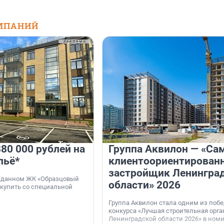
МПАНИЙ
80 000 рублей на
Группа Аквилон — «Са
льё*
клиентоориентирован
застройщик Ленингра
 сданном ЖК «Образцовый
области» 2026
 купить со специальной
Группа Аквилон стала одним из поб
конкурса «Лучшая строительная орг
Ленинградской области 2026» в ном