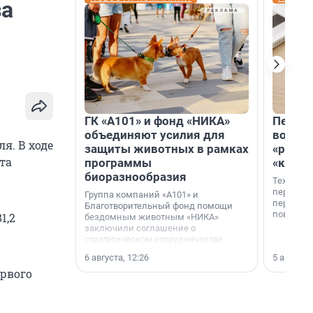
за
ГК «А101» и фонд «НИКА»
Петер
объединяют усилия для
возвр
я. В ходе
защиты животных в рамках
«раскл
та
программы
«книж
биоразнообразия
Технолог
перестае
Группа компаний «А101» и
переходи
Благотворительный фонд помощи
повседне
1,2
бездомным животным «НИКА»
заключили соглашение о
стратегическом сотрудничестве.
6 августа, 12:26
5 августа,
ервого