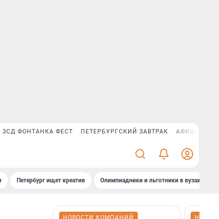
ЗСД ФОНТАНКА ФЕСТ
ПЕТЕРБУРГСКИЙ ЗАВТРАК
АФИША PLUS
и
Петербург ищет креатив
Олимпиадники и льготники в вузах СПб
НОВОСТИ КОМПАНИЙ
НОВОС