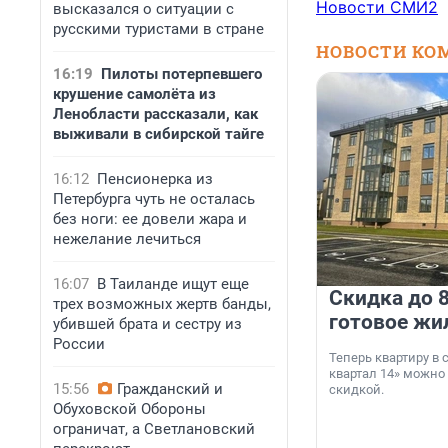
Новости СМИ2
высказался о ситуации с
русскими туристами в стране
НОВОСТИ КО
16:19
Пилоты потерпевшего
крушение самолёта из
Ленобласти рассказали, как
выживали в сибирской тайге
16:12
Пенсионерка из
Петербурга чуть не осталась
без ноги: ее довели жара и
нежелание лечиться
16:07
В Таиланде ищут еще
Скидка до 8
трех возможных жертв банды,
готовое жи
убившей брата и сестру из
России
Теперь квартиру в
квартал 14» можно
15:56
Гражданский и
скидкой.
Обуховской Обороны
ограничат, а Светлановский