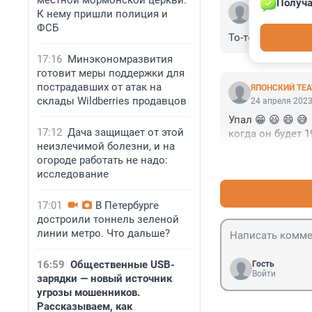
местной мормонской церкви.
Получа
Гость
К нему пришли полиция и
24 апреля 2023
ФСБ
То-то смотрю "п
17:16
Минэкономразвития
готовит меры поддержки для
пострадавших от атак на
ЯПОНСКИЙ ТЕА
склады Wildberries продавцов
24 апреля 2023
Упал 😁 😃 😄 😅 

17:12
Дача защищает от этой
когда он будет 1
неизлечимой болезни, и на
огороде работать не надо:
исследование
17:01
В Петербурге
достроили тоннель зеленой
линии метро. Что дальше?
16:59
Общественные USB-
Гость
Войти
зарядки — новый источник
угрозы мошенников.
Рассказываем, как