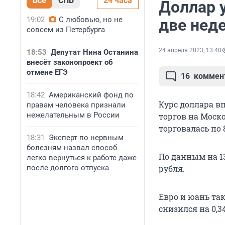
Все
СПБ
24 часа
Доллар 
19:02
С любовью, но не
две нед
совсем из Петербурга
24 апреля 2023, 13:40
18:53
Депутат Нина Останина
внесёт законопроект об
отмене ЕГЭ
16
коммен
18:42
Американский фонд по
Курс доллара вп
правам человека признали
нежелательным в России
торгов на Моск
торговалась по 
18:31
Эксперт по нервным
болезням назвал способ
По данным на 13:
легко вернуться к работе даже
после долгого отпуска
рубля.
Евро и юань та
снизился на 0,34%