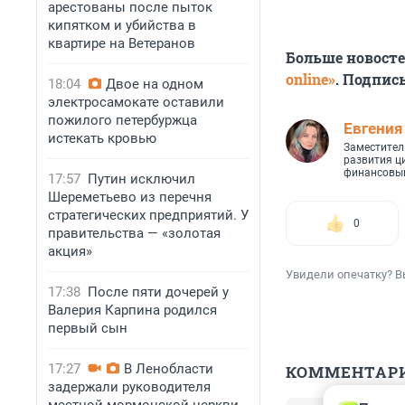
арестованы после пыток
кипятком и убийства в
квартире на Ветеранов
Больше новост
online»
. Подпис
18:04
Двое на одном
электросамокате оставили
пожилого петербуржца
Евгения
истекать кровью
Заместител
развития ц
финансовый
17:57
Путин исключил
Шереметьево из перечня
стратегических предприятий. У
0
правительства — «золотая
акция»
Увидели опечатку? В
17:38
После пяти дочерей у
Валерия Карпина родился
первый сын
17:27
В Ленобласти
КОММЕНТАР
задержали руководителя