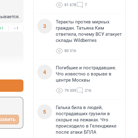
81 678
7
зывается.
Теракты против мирных
3
граждан. Татьяна Ким
+1
–1
ответила, почему ВСУ атакует
склады Wildberries
80 316
Погибшие и пострадавшие.
4
+3
–1
Что известно о взрыве в
центре Москвы
79 309
216
Галька била в людей,
5
пострадавших грузили в
равить
скорые на лежаках. Что
происходило в Геленджике
после атаки БПЛА