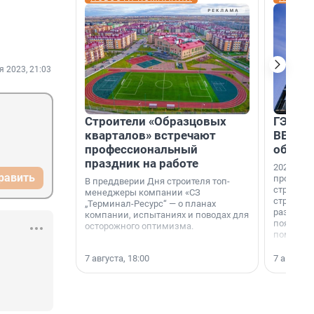
я 2023, 21:03
Строители «Образцовых
ГЭС, м
кварталов» встречают
ВВП: в
профессиональный
об ист
праздник на работе
2026-й —
равить
професси
В преддверии Дня строителя топ-
строителе
менеджеры компании «СЗ
строителя
„Терминал-Ресурс“ — о планах
раз. В ГК
компании, испытаниях и поводах для
появился
осторожного оптимизма.
поменяла
7 августа, 18:00
7 августа,