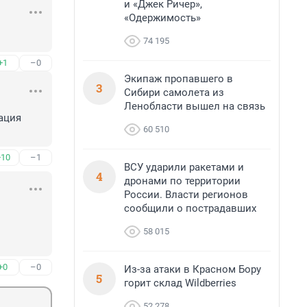
и «Джек Ричер»,
«Одержимость»
74 195
+1
–0
Экипаж пропавшего в
3
Сибири самолета из
Ленобласти вышел на связь
ация 
60 510
+10
–1
ВСУ ударили ракетами и
4
дронами по территории
России. Власти регионов
сообщили о пострадавших
58 015
+0
–0
Из-за атаки в Красном Бору
5
горит склад Wildberries
52 278