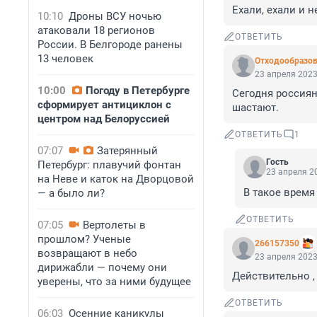
Ехали, ехали и н
10:10
Дроны ВСУ ночью
атаковали 18 регионов
ОТВЕТИТЬ
России. В Белгороде ранены
13 человек
Отходообразов
23 апреля 2023
10:00
Погоду в Петербурге
Сегодня россиян
сформирует антициклон с
шастают.
центром над Белоруссией
ОТВЕТИТЬ
1
07:07
Затерянный
Гость
Петербург: плавучий фонтан
23 апреля 20
на Неве и каток на Дворцовой
В такое время
— а было ли?
ОТВЕТИТЬ
07:05
Вертолеты в
прошлом? Ученые
266157350
возвращают в небо
23 апреля 2023
дирижабли — почему они
Действительно ,
уверены, что за ними будущее
ОТВЕТИТЬ
06:03
Осенние каникулы