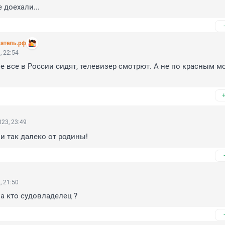
е доехали...
атель.рф
, 22:54
е все в России сидят, телевизер смотрют. А не по красным мо
23, 23:49
 и так далеко от родины!
, 21:50
 а кто судовладелец ?