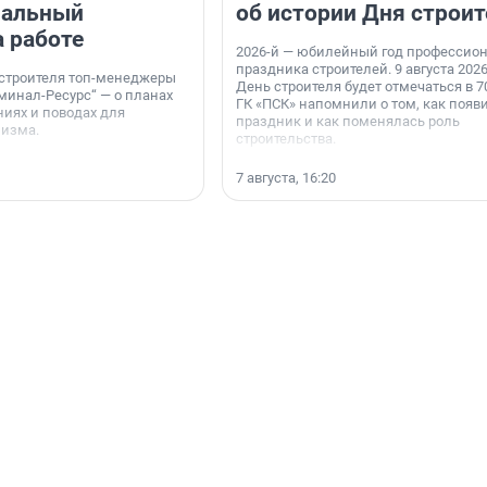
нальный
об истории Дня строит
а работе
2026-й — юбилейный год профессио
праздника строителей. 9 августа 2026
 строителя топ-менеджеры
День строителя будет отмечаться в 70
минал-Ресурс“ — о планах
ГК «ПСК» напомнили о том, как появ
иях и поводах для
праздник и как поменялась роль
мизма.
строительства.
7 августа, 16:20