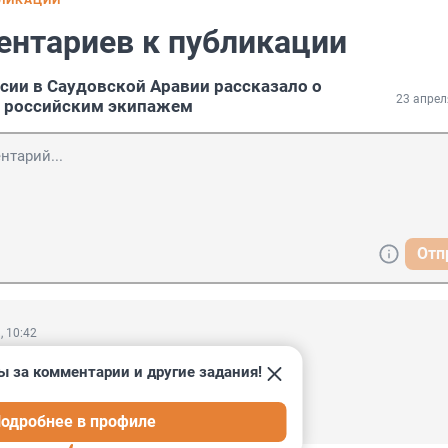
БЛИКАЦИИ
ентариев к публикации
сии в Саудовской Аравии рассказало о
23 апрел
с российским экипажем
Отп
, 10:42
ик, с нами,

ы за комментарии и другие задания!
оролём!

одробнее в профиле