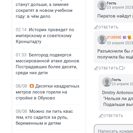
Гость
станут дольше, а зимние
23 апреля 2023
сократят в новом учебном
Пиратов найдут
году: в чём дело
ОТВЕТИТЬ
02:14
Историк проведет по
имперскому и советскому
212850Е
Кронштадту
23 апреля 2023
Разъяснили бы л
01:53
Белгород подвергся
получила бы ещё
массированной атаке дронов.
Пострадавших более десяти,
ОТВЕТИТЬ
1
среди них дети
Гость
23 апреля 20
08/08
Десятки квадратных
метров лесов горели на
Dmitry Antonov 
стройке в Обухово
 "Нельзя ли для прогулок

 Подальше вы
08/08
Можно ли пить квас
ОТВЕТИТЬ
тем, кто садится за руль,
беременным и детям