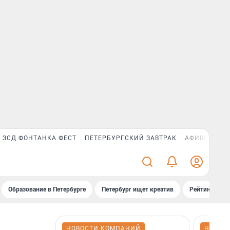
ЗСД ФОНТАНКА ФЕСТ
ПЕТЕРБУРГСКИЙ ЗАВТРАК
АФИША PLUS
Образование в Петербурге
Петербург ищет креатив
Рейтинги «Фо
НОВОСТИ КОМПАНИЙ
НОВОС