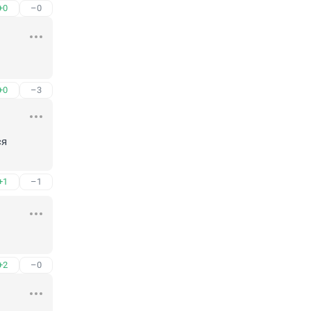
+0
–0
+0
–3
я 
+1
–1
+2
–0