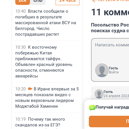
Все
СПБ
24 часа
ПЕРЕЙТИ К ПУ
11 комм
10:40
Власти сообщили о
погибших в результате
массированной атаки ВСУ на
Посольство Рос
Белгород. Число
поисках судна 
пострадавших растет
10:30
К восточному
побережью Китая
приближается тайфун.
Объявлен красный уровень
Гость
опасности, отменяются
Войти
авиарейсы
10:20
В Иране впервые за 5
Гость
месяцев показали видео с
24 апреля 2023
новым верховным лидером
Оставайся, мальч
Моджтабой Хаменеи
Получай наград
Будешь нашим к
Ла-ла-ла

10:19
Почему так много
П
Ла-ла-ла! (с)
скандалов из-за ЕГЭ?