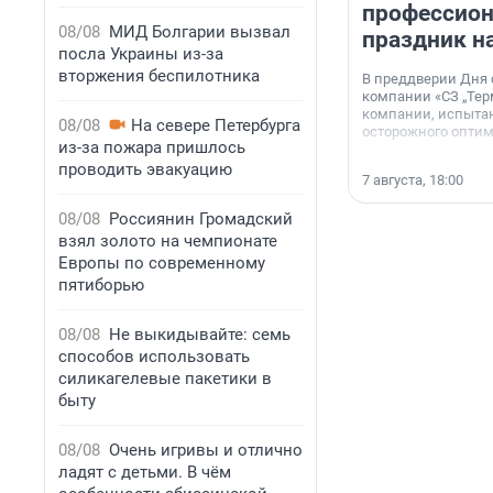
профессио
08/08
МИД Болгарии вызвал
праздник н
посла Украины из-за
вторжения беспилотника
В преддверии Дня
компании «СЗ „Тер
компании, испытан
08/08
На севере Петербурга
осторожного опти
из-за пожара пришлось
проводить эвакуацию
7 августа, 18:00
08/08
Россиянин Громадский
взял золото на чемпионате
Европы по современному
пятиборью
08/08
Не выкидывайте: семь
способов использовать
силикагелевые пакетики в
быту
08/08
Очень игривы и отлично
ладят с детьми. В чём