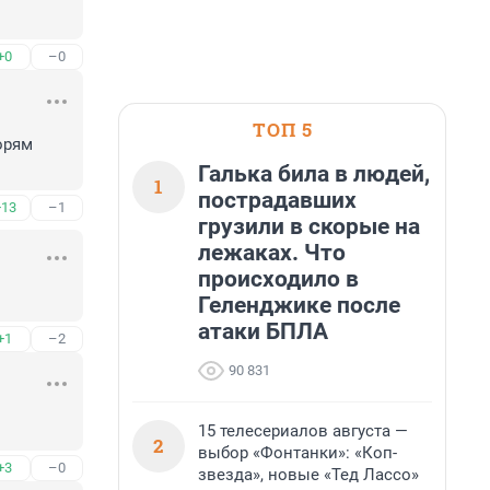
+0
–0
ТОП 5
рям 
Галька била в людей,
1
пострадавших
+13
–1
грузили в скорые на
лежаках. Что
происходило в
Геленджике после
атаки БПЛА
+1
–2
90 831
15 телесериалов августа —
2
выбор «Фонтанки»: «Коп-
+3
–0
звезда», новые «Тед Лассо»