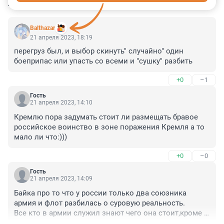
КОММЕНТАРИИ
123
Balthazar
21 апреля 2023, 18:19
перегруз был, и выбор скинуть" случайно" один 
боеприпас или упасть со всеми и "сушку" разбить
+0
–1
Гость
21 апреля 2023, 14:10
Кремлю пора задумать стоит ли размещать бравое 
российское воинство в зоне поражения Кремля а то 
мало ли что:)))
+0
–0
Гость
21 апреля 2023, 14:09
Байка про то что у россии только два союзника 
армия и флот разбилась о суровую реальность.

Все кто в армии служил знают чего она стоит,кроме 
показушников канеш,ряженые наоборот будут врать.