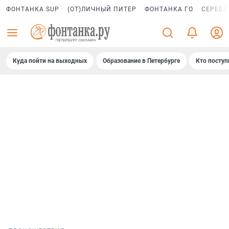
ФОНТАНКА SUP
(ОТ)ЛИЧНЫЙ ПИТЕР
ФОНТАНКА ГО
СЕРЕБР
Куда пойти на выходных
Образование в Петербурге
Кто поступ