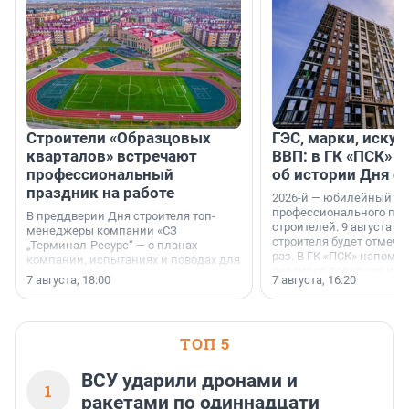
Строители «Образцовых
ГЭС, марки, искус
кварталов» встречают
ВВП: в ГК «ПСК» р
профессиональный
об истории Дня с
праздник на работе
2026-й — юбилейный го
профессионального пр
В преддверии Дня строителя топ-
строителей. 9 августа 2
менеджеры компании «СЗ
строителя будет отмечат
„Терминал-Ресурс“ — о планах
раз. В ГК «ПСК» напомни
компании, испытаниях и поводах для
появился праздник и к
осторожного оптимизма.
7 августа, 18:00
7 августа, 16:20
поменялась роль строит
ТОП 5
ВСУ ударили дронами и
1
ракетами по одиннадцати