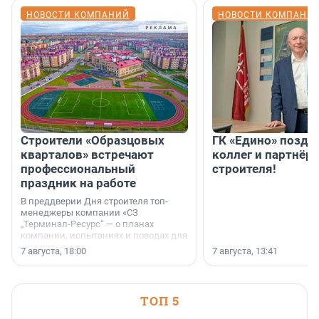
НОВОСТИ КОМПАНИЙ
НОВОСТИ КОМПАНИ
Строители «Образцовых
ГК «Едино» поздр
кварталов» встречают
коллег и партнёр
профессиональный
строителя!
праздник на работе
В преддверии Дня строителя топ-
менеджеры компании «СЗ
„Терминал-Ресурс“ — о планах
компании, испытаниях и поводах для
осторожного оптимизма.
7 августа, 18:00
7 августа, 13:41
ТОП 5