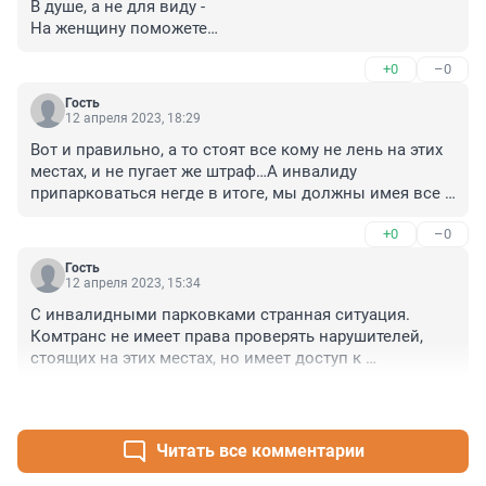
В душе, а не для виду -

На женщину поможете

Взобраться инвалиду!
+0
–0
Гость
12 апреля 2023, 18:29
Вот и правильно, а то стоят все кому не лень на этих 
местах, и не пугает же штраф…А инвалиду 
припарковаться негде в итоге, мы должны имея все 
бумаги и ограничения по передвижению платить за 
+0
–0
парковку…
Гость
12 апреля 2023, 15:34
С инвалидными парковками странная ситуация. 
Комтранс не имеет права проверять нарушителей, 
стоящих на этих местах, но имеет доступ к 
федеральной базе автомобилей инвалидов. 
+2
–0
Выявлять и наказывать нарушителей имеет право 
только ГИБДД, но они не имеют доступа к этой самой 
базе. Поэтому наказать могут только тех, у кого нет 
Читать все комментарии
знака "Инвалид", а он может быть куплен в 