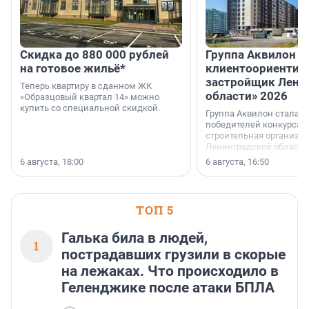
Скидка до 880 000 рублей
Группа Аквилон 
на готовое жильё*
клиентоориентир
застройщик Лени
Теперь квартиру в сданном ЖК
области» 2026
«Образцовый квартал 14» можно
купить со специальной скидкой.
Группа Аквилон стала 
победителей конкурса 
строительная организа
Ленинградской области 
номинации «Самый
6 августа, 18:00
6 августа, 16:50
клиентоориентированн
застройщик Ленинград
области».
ТОП 5
Галька била в людей,
1
пострадавших грузили в скорые
на лежаках. Что происходило в
Геленджике после атаки БПЛА