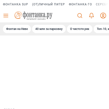
ФОНТАНКА SUP
(ОТ)ЛИЧНЫЙ ПИТЕР
ФОНТАНКА ГО
СЕРЕБР
Фонтан на Неве
40 млн за парковку
О чистоте рек
Топ-10, 