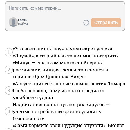
ближайшем ларьке. Что и делают многие 
недобросовестные водители. Всё знают об этой 
проблеме, но решать её никто не хочет. Вот и 
процветает беспредел на этих местах. Стоят всё, от 
Гость
Отправить
родстеров до Бьюиков со знаком "Инвалид". А 
Войти
последнее время эти места стали популярны у 
казённых водил из Смольнинского гаража.
«Это всего лишь шоу»: в чем секрет успеха
1
«Друзей», который никто не смог повторить
«Минус — слишком много спойлеров»:
2
российский ниндзя-скульптор снялся в
сериале «Дом Дракона». Видео
«Август принесет новые возможности»: Тамара
3
Глоба назвала, кому из знаков зодиака
улыбнется удача
Надвигается волна пугающих вирусов —
4
ученые потребовали срочно усилить
безопасность
«Сами кормите свои будущие опухоли». Биолог