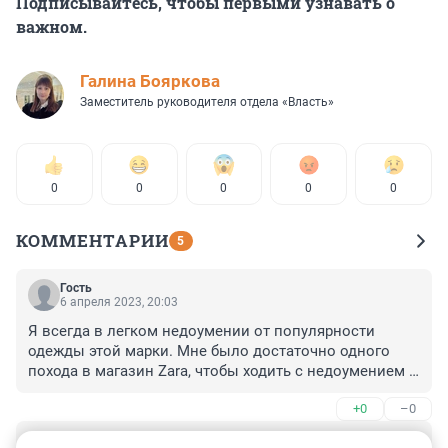
Подписывайтесь, чтобы первыми узнавать о
важном.
Галина Бояркова
Заместитель руководителя отдела «Власть»
0
0
0
0
0
КОММЕНТАРИИ
5
Гость
6 апреля 2023, 20:03
Я всегда в легком недоумении от популярности 
одежды этой марки. Мне было достаточно одного 
похода в магазин Zara, чтобы ходить с недоумением 
на лице от увиденных фасонов, тканей, пошива … Кто 
+0
–0
такое носит? На чью-то фигуру садятся такие платья, 
костюмы? По мне так это какая-то самодеятельность, 
Гость