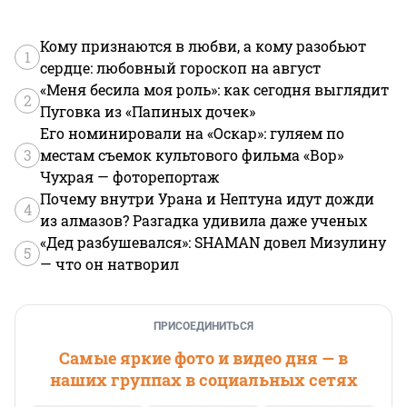
Кому признаются в любви, а кому разобьют
1
сердце: любовный гороскоп на август
«Меня бесила моя роль»: как сегодня выглядит
2
Пуговка из «Папиных дочек»
Его номинировали на «Оскар»: гуляем по
3
местам съемок культового фильма «Вор»
Чухрая — фоторепортаж
Почему внутри Урана и Нептуна идут дожди
4
из алмазов? Разгадка удивила даже ученых
«Дед разбушевался»: SHAMAN довел Мизулину
5
— что он натворил
ПРИСОЕДИНИТЬСЯ
Самые яркие фото и видео дня — в
наших группах в социальных сетях