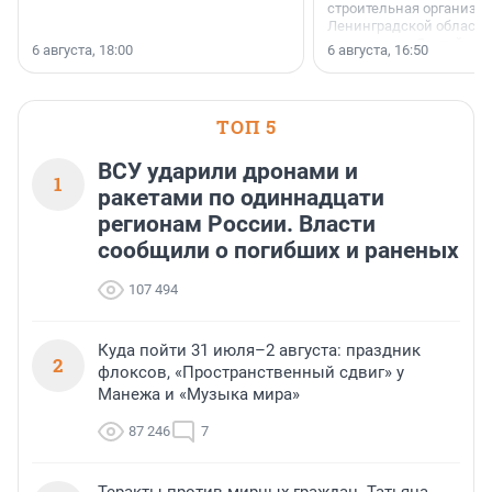
строительная организа
Ленинградской области 
номинации «Самый
6 августа, 18:00
6 августа, 16:50
клиентоориентированн
застройщик Ленинград
области».
ТОП 5
ВСУ ударили дронами и
1
ракетами по одиннадцати
регионам России. Власти
сообщили о погибших и раненых
107 494
Куда пойти 31 июля–2 августа: праздник
2
флоксов, «Пространственный сдвиг» у
Манежа и «Музыка мира»
87 246
7
Теракты против мирных граждан. Татьяна