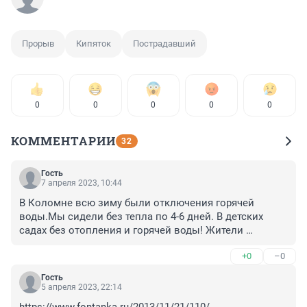
Прорыв
Кипяток
Пострадавший
0
0
0
0
0
КОММЕНТАРИИ
32
Гость
7 апреля 2023, 10:44
В Коломне всю зиму были отключения горячей 
воды.Мы сидели без тепла по 4-6 дней. В детских 
садах без отопления и горячей воды! Жители 
бунтовали,привлекали СМИ,обращались в 
+0
–0
прокуратутуур. Все равно копают и копают. трубы не 
выдерживают нагрузку.В чатах в ВК человек,который 
Гость
работал сварщиком,сказал-ребята,это хана. Выделяют 
5 апреля 2023, 22:14
деньги,а закупается продукция отвратительного 
https://www.fontanka.ru/2013/11/21/110/