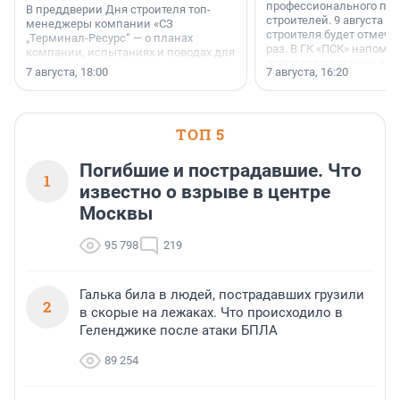
профессионального пр
В преддверии Дня строителя топ-
строителей. 9 августа 2
менеджеры компании «СЗ
строителя будет отмечат
„Терминал-Ресурс“ — о планах
раз. В ГК «ПСК» напомни
компании, испытаниях и поводах для
появился праздник и к
осторожного оптимизма.
7 августа, 18:00
7 августа, 16:20
поменялась роль строит
ТОП 5
Погибшие и пострадавшие. Что
1
известно о взрыве в центре
Москвы
95 798
219
Галька била в людей, пострадавших грузили
2
в скорые на лежаках. Что происходило в
Геленджике после атаки БПЛА
89 254