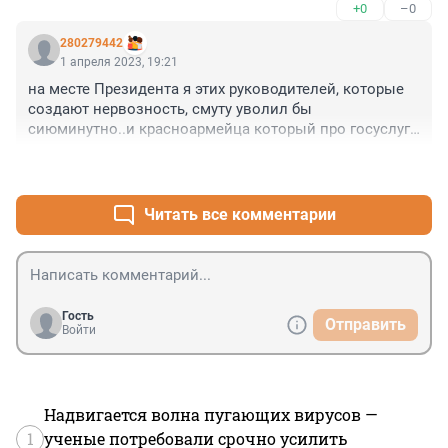
+0
–0
280279442
1 апреля 2023, 19:21
на месте Президента я этих руководителей, которые 
создают нервозность, смуту уволил бы 
сиюминутно..и красноармейца который про госуслуги 
говорил в отставку..руководители просто головой не 
+0
–0
думают.. А вот Хинштейн и Клишас четко все 
расставили...Молодцы..
Читать все комментарии
Гость
Отправить
Войти
Надвигается волна пугающих вирусов —
1
ученые потребовали срочно усилить