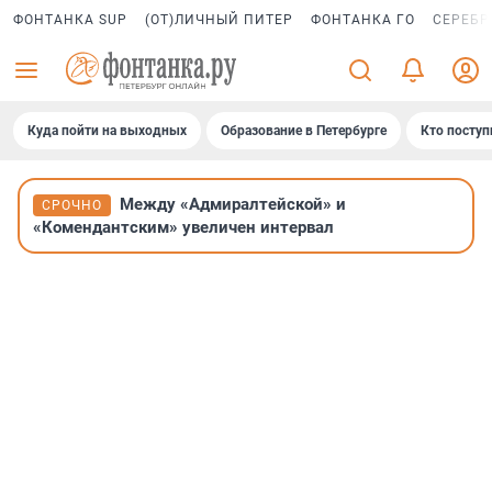
ФОНТАНКА SUP
(ОТ)ЛИЧНЫЙ ПИТЕР
ФОНТАНКА ГО
СЕРЕБР
Куда пойти на выходных
Образование в Петербурге
Кто поступ
Между «Адмиралтейской» и
СРОЧНО
«Комендантским» увеличен интервал