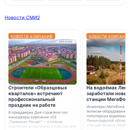
Новости СМИ2
НОВОСТИ КОМПАНИЙ
НОВОСТИ КОМПАНИ
Строители «Образцовых
На водоёмах Лен
кварталов» встречают
заработали новы
профессиональный
станции МегаФон
праздник на работе
Инженеры МегаФона ус
телеком-оборудование 
В преддверии Дня строителя топ-
популярных водоёмах
менеджеры компании «СЗ
Ленинградской области
„Терминал-Ресурс“ — о планах
станции вблизи Лембол
компании, испытаниях и поводах для
Раздолинского озёр, а 