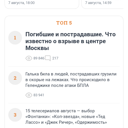
осторожного оптимизма.
7 августа, 18:00
7 августа, 14:59
недалеко от Большого Т
водопада.
ТОП 5
Погибшие и пострадавшие. Что
1
известно о взрыве в центре
Москвы
89 846
217
Галька била в людей, пострадавших грузили
2
в скорые на лежаках. Что происходило в
Геленджике после атаки БПЛА
83 941
15 телесериалов августа — выбор
3
«Фонтанки»: «Коп-звезда», новые «Тед
Лассо» и «Джек Ричер», «Одержимость»