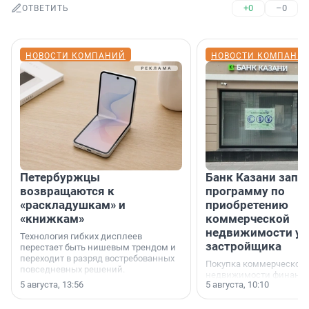
+0
–0
ОТВЕТИТЬ
НОВОСТИ КОМПАНИЙ
НОВОСТИ КОМПАНИ
Петербуржцы
Банк Казани запу
возвращаются к
программу по
«раскладушкам» и
приобретению
«книжкам»
коммерческой
недвижимости у
Технология гибких дисплеев
застройщика
перестает быть нишевым трендом и
переходит в разряд востребованных
Покупка коммерческой
повседневных решений.
недвижимости финанс
5 августа, 13:56
5 августа, 10:10
инструмент, доступный
предпринимателей. Буд
офис, склад, торговое 