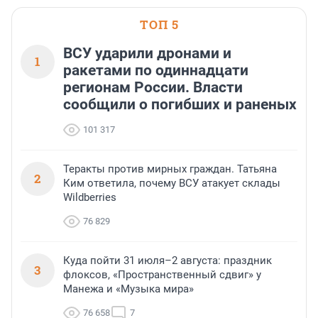
или готовый арендный 
ТОП 5
успех сделки зависит о
выбора объекта и грамо
финансирования.
ВСУ ударили дронами и
1
ракетами по одиннадцати
регионам России. Власти
сообщили о погибших и раненых
101 317
Теракты против мирных граждан. Татьяна
2
Ким ответила, почему ВСУ атакует склады
Wildberries
76 829
Куда пойти 31 июля–2 августа: праздник
3
флоксов, «Пространственный сдвиг» у
Манежа и «Музыка мира»
76 658
7