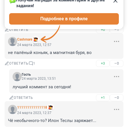
Получай награды за комментарии и другие 
задания!
Гость
24 марта 2023, 17:52
Подробнее в профиле
Не "корональные", а "коронарные")
+0
–1
ОТВЕТИТЬ
Cashmare
24 марта 2023, 12:57
не палёный коньяк, а магнитная буря, во
+3
–0
ОТВЕТИТЬ
1
Гость
24 марта 2023, 13:51
лучший коммент за сегодня!
+1
–0
ОТВЕТИТЬ
111111111111118
24 марта 2023, 12:37
Чё необычного-то? Илон Теслы заряжает...