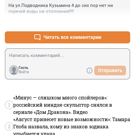
отопление как при морозах -25, но всю эту зиму 
На ул.Подводника Кузьмина 4 до сих пор нет ни 
мерзнем как скот, и всем плевать. А налоги платим 
горячей воды ни отопления!!!!
за всё, и причём не малые. За услуги тоже за все 
платим. Но жизни нормальной нет. Спасибо, надеюсь 
+1
–0
те кто в этом повинен будет так же мёрзнуть и 
платить когда-нибудь.
Читать все комментарии
Гость
Отправить
Войти
«Минус — слишком много спойлеров»:
1
российский ниндзя-скульптор снялся в
сериале «Дом Дракона». Видео
«Август принесет новые возможности»: Тамара
2
Глоба назвала, кому из знаков зодиака
улыбнется удача