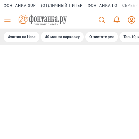
ФОНТАНКА SUP
(ОТ)ЛИЧНЫЙ ПИТЕР
ФОНТАНКА ГО
СЕРЕБР
Фонтан на Неве
40 млн за парковку
О чистоте рек
Топ-10, 