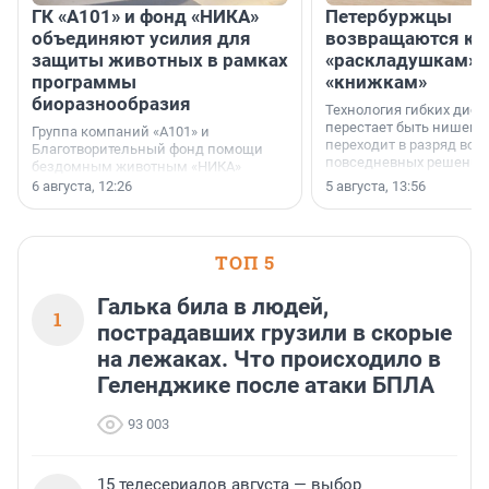
ГК «А101» и фонд «НИКА»
Петербуржцы
объединяют усилия для
возвращаются к
защиты животных в рамках
«раскладушкам» 
программы
«книжкам»
биоразнообразия
Технология гибких дисп
перестает быть нишевы
Группа компаний «А101» и
переходит в разряд вос
Благотворительный фонд помощи
повседневных решений
бездомным животным «НИКА»
заключили соглашение о
6 августа, 12:26
5 августа, 13:56
стратегическом сотрудничестве.
ТОП 5
Галька била в людей,
1
пострадавших грузили в скорые
на лежаках. Что происходило в
Геленджике после атаки БПЛА
93 003
15 телесериалов августа — выбор