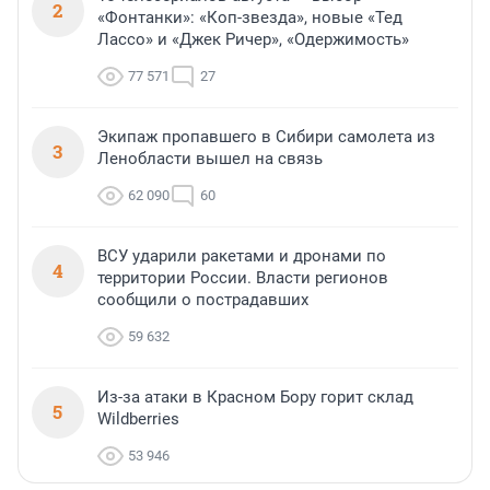
2
«Фонтанки»: «Коп-звезда», новые «Тед
Лассо» и «Джек Ричер», «Одержимость»
77 571
27
Экипаж пропавшего в Сибири самолета из
3
Ленобласти вышел на связь
62 090
60
ВСУ ударили ракетами и дронами по
4
территории России. Власти регионов
сообщили о пострадавших
59 632
Из-за атаки в Красном Бору горит склад
5
Wildberries
53 946