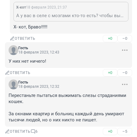
X-кот
18 февраля 2023, 21:37
А у вас в селе с мозгами кто-то есть? чтобы вызвать ветеринаров, отловить и кастрировать? у вас в селе какая-то аномалия, умных нету? ну так чего гоните на бабку?
X- кот, Браво!!!!!
+0
–0
ОТВЕТИТЬ
Гость
18 февраля 2023, 12:43
У них нет ничего!
+0
–0
ОТВЕТИТЬ
Гость
18 февраля 2023, 12:32
Перестаньте пытаться выжимать слезы страданиями 
кошек.

За окнами квартир и больниц каждый день умирают 
тысячи людей, но о них никто не пишет.
+0
–5
ОТВЕТИТЬ
6