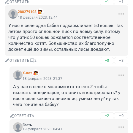
+1
–1
ОТВЕТИТЬ
280279103
18 февраля 2023, 12:44
У нас в селе одна бабка подкармливает 50 кошек. Так 
летом просто сплошной писк по всему селу, потому 
что у этих 50 кошек рождается соответственное 
количество котят. Большинство их благополучно 
дохнет ещё до зимы, остальных лисы доедают.
+0
–3
ОТВЕТИТЬ
2
X-кот
18 февраля 2023, 21:37
А у вас в селе с мозгами кто-то есть? чтобы 
вызвать ветеринаров, отловить и кастрировать? у 
вас в селе какая-то аномалия, умных нету? ну так 
чего гоните на бабку?
+2
–0
ОТВЕТИТЬ
Гость
19 февраля 2023, 04:41