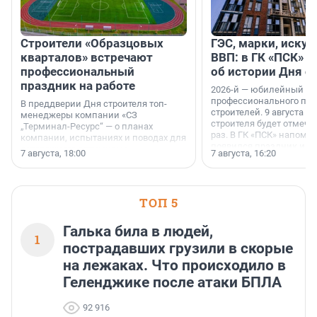
Строители «Образцовых
ГЭС, марки, искус
кварталов» встречают
ВВП: в ГК «ПСК» р
профессиональный
об истории Дня с
праздник на работе
2026-й — юбилейный го
профессионального пр
В преддверии Дня строителя топ-
строителей. 9 августа 2
менеджеры компании «СЗ
строителя будет отмечат
„Терминал-Ресурс“ — о планах
раз. В ГК «ПСК» напомни
компании, испытаниях и поводах для
появился праздник и к
осторожного оптимизма.
7 августа, 18:00
7 августа, 16:20
поменялась роль строит
ТОП 5
Галька била в людей,
1
пострадавших грузили в скорые
на лежаках. Что происходило в
Геленджике после атаки БПЛА
92 916