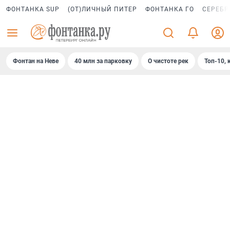
ФОНТАНКА SUP
(ОТ)ЛИЧНЫЙ ПИТЕР
ФОНТАНКА ГО
СЕРЕБР
Фонтан на Неве
40 млн за парковку
О чистоте рек
Топ-10, 